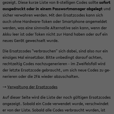
ge­zeigt. Diese kurze Liste von 8-​stelligen Codes soll­te
so­fort
aus­ge­druckt oder in einem Pass­wort­ma­na­ger ab­ge­legt
und
si­cher ver­wah­ren wer­den. Mit den Er­satz­codes kann sich
auch ohne Hardware-​Token oder Smart­pho­ne an­ge­mel­det
wer­den, was eine sinn­vol­le Al­ter­na­ti­ve sein kann, wenn der
Akku leer ist oder Token nicht zur Hand haben oder auf ein
neues Gerät ge­wech­selt wurde.
Die Er­satz­codes ''ver­brau­chen'' sich dabei, sind also nur ein
ein­zi­ges Mal ein­setz­bar. Bitte un­be­dingt dar­auf ach­ten,
recht­zei­tig Codes nach­zu­ge­ne­rie­ren - im Zwei­fels­fall wird
der letz­te Er­satz­code ge­braucht, um sich neue Codes zu ge­
ne­rie­ren oder die 2FA wie­der ab­zu­schal­ten.
->
Ver­wal­tung der Er­satz­codes
Auf die­ser Seite wird die Liste der noch gül­ti­gen Er­satz­codes
an­ge­zeigt. So­bald ein Code ver­wen­det wurde, ver­schwin­det
er von der Liste. So­bald alle Codes ver­braucht wur­den, ist