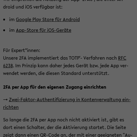
droid und iOS ver­füg­bar ist:
im
Goog­le Play Store für An­droid
im
App-​Store für iOS-​Geräte
Für Ex­pert*innen:
Un­se­re 2FA im­ple­men­tiert das TOTP'- Ver­fah­ren nach
RFC
6238
. Im Prin­zip kann daher jedes Gerät bzw. jede App ver­
wen­det wer­den, die die­sen Stan­dard un­ter­stützt.
2FA per App für den ei­ge­nen Zu­gang ein­rich­ten
->
Zwei-​Faktor-Authentifizierung in Kon­ten­ver­wal­tung ein­
rich­ten
So lange die 2FA per App noch nicht ak­ti­viert ist, gibt es
dort einen Schal­ter, der die Ak­ti­vie­rung star­tet. Die Seite
zeigt dann einen QR-​Code an, der mit einer ge­eig­ne­ten ''Au­