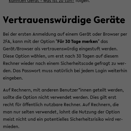
kann­ten Gerät - was ist zu tun?
fol­gen.'
Ver­trau­ens­wür­di­ge Ge­rä­te
Bei der ers­ten An­mel­dung auf einem Gerät oder Brow­ser per
2FA, kann mit der Op­ti­on "
Für 30 Tage mer­ken
" das
Gerät/Brow­ser als ver­trau­ens­wür­dig ein­ge­stuft wer­den.
Diese Op­ti­on wäh­len, um erst nach 30 Tagen auf die­sem
Rech­ner wie­der nach einem Si­cher­heits­code ge­fragt zu wer­
den. Das Pass­wort muss na­tür­lich bei jedem Login wei­ter­hin
ein­ge­ben.
Auf Rech­nern, mit an­de­ren Be­nut­zer*innen ge­teilt wer­den,
soll­te die Op­ti­on nicht ver­wen­det wer­den. Dies gilt erst
recht für öf­fent­lich nutz­ba­re Rech­ner. Auf Rech­nern, die
man nur sel­ten ver­wen­det, lohnt die Nut­zung der Op­ti­on
meist nicht und ein po­ten­ti­el­les Si­cher­heits­ri­si­ko wird ver­
mie­den.