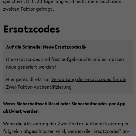
spei­chern. D. h. 30 Tage lang wird nicht mehr nach dem
zwei­ten Fak­tor ge­fragt.
Er­satz­codes
Auf die Schnel­le: Neue Er­satz­codes📝
Die Er­satz­codes sind fast auf­ge­braucht und es müs­sen
neue ge­ne­riert wer­den?
Hier gehts di­rekt zur
Ver­wal­tung der Er­satz­codes für die
Zwei-​Faktor-Authentifizierung
Wenn Si­cher­heits­schlüs­sel oder Si­cher­heits­codes per App
ak­ti­viert wer­den
Wenn die Ak­ti­vie­rung der Zwei-​Faktor-Authentifizierung er­
folg­reich ab­ge­schlos­sen wird, wer­den die ''Er­satz­codes'' an­