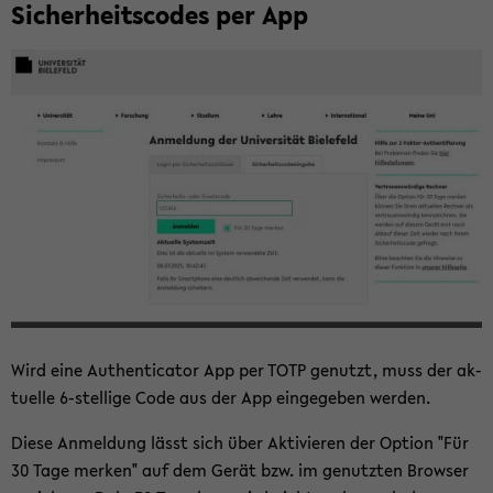
Si­cher­heits­codes per App
Wird eine Au­then­ti­ca­tor App per TOTP ge­nutzt, muss der ak­
tu­el­le 6-​stellige Code aus der App ein­ge­ge­ben wer­den.
Diese An­mel­dung lässt sich über Ak­ti­vie­ren der Op­ti­on "Für
30 Tage mer­ken" auf dem Gerät bzw. im ge­nutz­ten Brow­ser