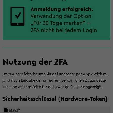
Nut­zung der 2FA
Ist 2FA per Si­cher­he­ist­schlüs­sel und/oder per App ak­ti­viert,
wird nach Ein­ga­be der pri­mä­ren, per­sön­li­chen Zu­gangs­da­
ten eine wei­te­re Seite für den zwei­ten Fak­tor an­ge­zeigt.
Si­cher­heits­schlüs­sel (Hardware-​Token)