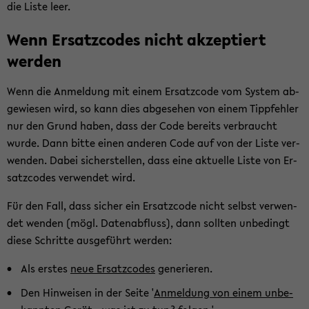
die Liste leer.
Wenn Er­satz­codes nicht ak­zep­tiert
wer­den
Wenn die An­mel­dung mit einem Er­satz­code vom Sys­tem ab­
ge­wie­sen wird, so kann dies ab­ge­se­hen von einem Tipp­feh­ler
nur den Grund haben, dass der Code be­reits ver­braucht
wurde. Dann bitte einen an­de­ren Code auf von der Liste ver­
wen­den. Dabei si­cher­stel­len, dass eine ak­tu­el­le Liste von Er­
satz­codes ver­wen­det wird.
Für den Fall, dass si­cher ein Er­satz­code nicht selbst ver­wen­
det wen­den (mögl. Da­ten­ab­fluss), dann soll­ten un­be­dingt
diese Schrit­te aus­ge­führt wer­den:
Als ers­tes
neue Er­satz­codes
ge­ne­rie­ren.
Den Hin­wei­sen in der Seite '
An­mel­dung von einem un­be­