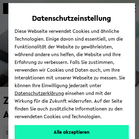
Automatische
skip
skip
skip
Inhaltswechsel
to
to
to
Datenschutzeinstellung
vermeiden
main
main
footer
Bie­le­fel­der IT-​
content
menu
Diese Webseite verwendet Cookies und ähnliche
Servicezentrum
Technologien. Einige davon sind essentiell, um die
Funktionalität der Website zu gewährleisten,
während andere uns helfen, die Website und Ihre
Erfahrung zu verbessern. Falls Sie zustimmen,
verwenden wir Cookies und Daten auch, um Ihre
Interaktionen mit unserer Webseite zu messen. Sie
können Ihre Einwilligung jederzeit unter
© Uni­ver­si­tät Bie­le­feld | BITS
Datenschutzerklärung
einsehen und mit der
Zwei-​Faktor-
Wirkung für die Zukunft widerrufen. Auf der Seite
finden Sie auch zusätzliche Informationen zu den
Authentifizierung (2FA)
verwendeten Cookies und Technologien.
Alle akzeptieren
Die Zwei-​Faktor-Authentifizierung (2FA) nutzt bei der An­