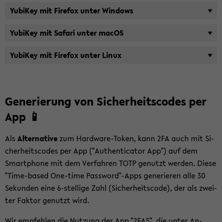
Yu­bi­Key mit Fire­fox unter Win­dows
Yu­bi­Key mit Sa­fa­ri unter macOS
Yu­bi­Key mit Fire­fox unter Linux
Ge­ne­rie­rung von Si­cher­heits­codes per
App 📱
Als
Al­ter­na­ti­ve
zum Hardware-​Token, kann 2FA auch mit Si­
cher­heits­codes per App ("Au­then­ti­ca­tor App") auf dem
Smart­pho­ne mit dem Ver­fah­ren TOTP ge­nutzt wer­den. Diese
"Time-​based One-​time Pass­word"-Apps ge­ne­rie­ren alle 30
Se­kun­den eine 6-​stellige Zahl (Si­cher­heits­code), der als zwei­
ter Fak­tor ge­nutzt wird.
Wir emp­feh­len die Nut­zung der App "2FAS", die unter An­