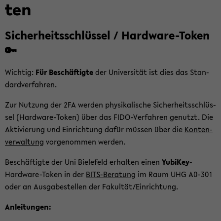
ten
Si­cher­heits­schlüs­sel / Hardware-​Token
🔑
Wich­tig:
Für Be­schäf­tig­te
der Uni­ver­si­tät ist dies das Stan­
dard­ver­fah­ren.
Zur Nut­zung der 2FA wer­den phy­si­ka­li­sche Si­cher­heits­schlüs­
sel (Hardware-​Token) über das FIDO-​Verfahren ge­nutzt. Die
Ak­ti­vie­rung und Ein­rich­tung dafür müs­sen über die
Kon­ten­
ver­wal­tung
vor­ge­nom­men wer­den.
Be­schäf­tig­te der Uni Bie­le­feld er­hal­ten einen
Yu­bi­Key
-​
Hardware-Token in der
BITS-​Beratung
im Raum UHG A0-​301
oder an Aus­ga­be­stel­len der Fa­kul­tät/Ein­rich­tung.
An­lei­tun­gen: