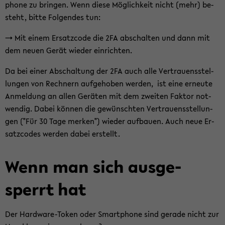
pho­ne zu brin­gen. Wenn diese Mög­lich­keit nicht (mehr) be­
steht, bitte Fol­gen­des tun:
-> Mit einem Er­satz­code die 2FA ab­schal­ten und dann mit
dem neuen Gerät wie­der ein­rich­ten.
Da bei einer Ab­schal­tung der 2FA auch alle Ver­trau­ens­stel­
lun­gen von Rech­nern auf­ge­ho­ben wer­den, ist eine er­neu­te
An­mel­dung an allen Ge­rä­ten mit dem zwei­ten Fak­tor not­
wen­dig. Dabei kön­nen die ge­wünsch­ten Ver­trau­ens­stel­lun­
gen ("Für 30 Tage mer­ken") wie­der auf­bau­en. Auch neue Er­
satz­codes wer­den dabei er­stellt.
Wenn man sich aus­ge­
sperrt hat
Der Hardware-​Token oder Smart­pho­ne sind ge­ra­de nicht zur