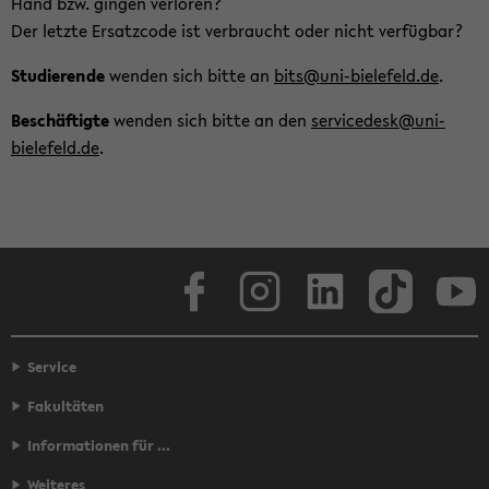
Hand bzw. gin­gen ver­lo­ren?
Der letz­te Er­satz­code ist ver­braucht oder nicht ver­füg­bar?
Stu­die­ren­de
wen­den sich bitte an
bits@uni-​bielefeld.de
.
Be­schäf­tig­te
wen­den sich bitte an den
ser­vi­ce­desk@uni-​
bielefeld.de
.
Face­book
In­sta­gram
Lin­ke­dIn
Tik­Tok
You
Service
Fakultäten
Informationen für ...
Weiteres