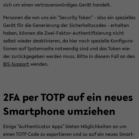
sich um einen ver­trau­ens­wür­di­ges Gerät han­delt.
Per­so­nen die von uns ein ''Se­cu­ri­ty Token'' - also ein spe­zi­el­les
Gerät für die Ge­ne­rie­rung der Si­cher­heits­codes - er­hal­ten
haben, kön­nen die Zwei-​Faktor-Authentifizierung nicht
selbst wie­der de­ak­ti­vie­ren, da hier noch spe­zi­el­le Kon­fi­gu­ra­
tio­nen auf Sys­tem­sei­te not­wen­dig sind und das Token wie­
der zu­rück­ge­ge­ben wer­den muss. Bitte in die­sem Fall an den
BIS-​Support
wen­den.
2FA per TOTP auf ein neues
Smart­pho­ne um­zie­hen
Ei­ni­ge "Au­then­ti­ca­tor Apps" bie­ten Mög­lich­kei­ten an um
einen TOTP Code zu ex­por­tie­ren und so auf ein neues Smart­