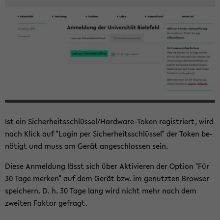
Ist ein Si­cher­heits­schlüs­sel/Hardware-​Token re­gis­triert, wird
nach Klick auf "Login per Si­cher­heits­schlüs­sel" der Token be­
nö­tigt und muss am Gerät an­ge­schlos­sen sein.
Diese An­mel­dung lässt sich über Ak­ti­vie­ren der Op­ti­on "Für
30 Tage mer­ken" auf dem Gerät bzw. im ge­nutz­ten Brow­ser
spei­chern. D. h. 30 Tage lang wird nicht mehr nach dem
zwei­ten Fak­tor ge­fragt.