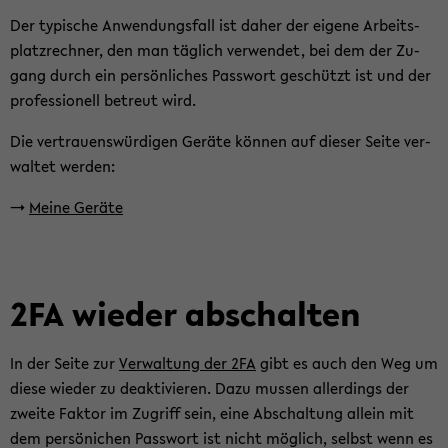
Der ty­pi­sche An­wen­dungs­fall ist daher der ei­ge­ne Ar­beits­
platz­rech­ner, den man täg­lich ver­wen­det, bei dem der Zu­
gang durch ein per­sön­li­ches Pass­wort ge­schützt ist und der
pro­fes­sio­nell be­treut wird.
Die ver­trau­ens­wür­di­gen Ge­rä­te kön­nen auf die­ser Seite ver­
wal­tet wer­den:
->
Meine Ge­rä­te
2FA wie­der ab­schal­ten
In der Seite zur
Ver­wal­tung der 2FA
gibt es auch den Weg um
diese wie­der zu de­ak­ti­vie­ren. Dazu mus­sen al­ler­dings der
zwei­te Fak­tor im Zu­griff sein, eine Ab­schal­tung al­lein mit
dem per­sö­ni­chen Pass­wort ist nicht mög­lich, selbst wenn es