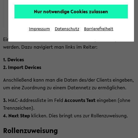
Nur notwendige Cookies zulassen
Impressum
Datenschutz
Barrierefreiheit
Ein oder meh­re­re Ge­rä­te kön­nen im Guest­por­tal im­por­tiert
wer­den. Dazu na­vi­giert man links im Rei­ter:
1. De­vices
2. Im­port De­vices
An­schlie­ßend kann man die Daten des/der Cli­ents ein­ge­ben,
um eine Zu­ord­nung zu einem Da­ten­netz zu er­mög­li­chen.
3.
MAC-​Addressliste im Feld
Ac­counts Text
ein­ge­ben (ohne
Trenn­zei­chen).
4.
Next Step
kli­cken. Dies bringt uns zur Rol­len­zu­wei­sung.
Rol­len­zu­wei­sung