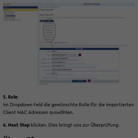
5. Role
:
Im Drop­down Feld die ge­wünsch­te Rolle für die im­por­tier­ten
Cli­ent MAC Adres­sen aus­wäh­len.
6. Next Step
kli­cken. Dies bringt uns zur Über­prü­fung.