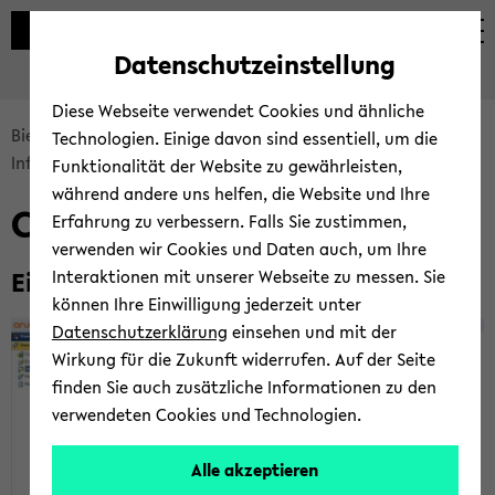
Automatische
zum
zum
zum
Inhaltswechsel
Hauptinhalt
Hauptmenü
Fußbereich
Datenschutzeinstellung
vermeiden
wechseln
wechseln
wechseln
Diese Webseite verwendet Cookies und ähnliche
Bread­
Bie­le­fel­der IT-​Servicezentrum
Ser­vices
Technologien. Einige davon sind essentiell, um die
crumb
In­fra­struk­tur
LAN
LNAC
Funktionalität der Website zu gewährleisten,
über­
während andere uns helfen, die Website und Ihre
Cli­ents im­por­tie­ren
sprin­
Erfahrung zu verbessern. Falls Sie zustimmen,
gen
verwenden wir Cookies und Daten auch, um Ihre
und
Ein­ga­be MAC-​Adressen
Interaktionen mit unserer Webseite zu messen. Sie
zum
können Ihre Einwilligung jederzeit unter
Haupt­
Datenschutzerklärung
einsehen und mit der
me­
Wirkung für die Zukunft widerrufen. Auf der Seite
nü
finden Sie auch zusätzliche Informationen zu den
wech­
verwendeten Cookies und Technologien.
seln
Alle akzeptieren