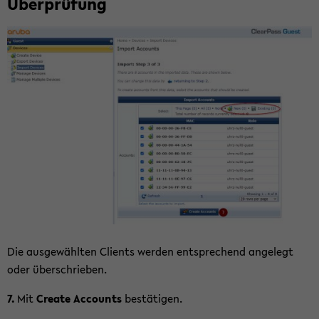
Über­prü­fung
Die aus­ge­wähl­ten Cli­ents wer­den ent­spre­chend an­ge­legt
oder über­schrie­ben.
7.
Mit
Crea­te Ac­counts
be­stä­ti­gen.