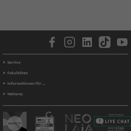
Face­book
In­sta­gram
Lin­ke­dIn
Tik­Tok
You
Service
Fakultäten
Informationen für ...
Weiteres