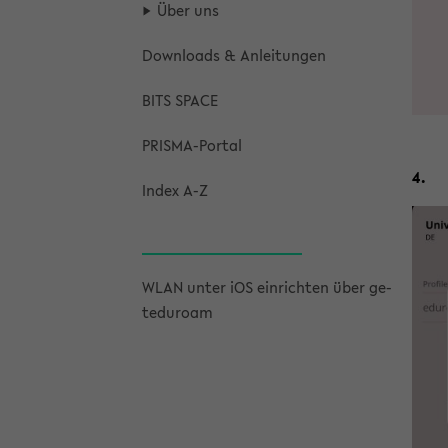
Über uns
Down­loads & An­lei­tun­gen
BITS SPACE
PRISMA-​Portal
4.
Index A-Z
WLAN unter iOS ein­rich­ten über ge­
te­du­ro­am