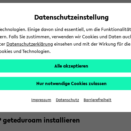
Automatische
zum
zum
zum
Inhaltswechsel
Hauptinhalt
Hauptmenü
Fußbereich
Datenschutzeinstellung
vermeiden
wechseln
wechseln
wechseln
chnologien. Einige davon sind essentiell, um die Funktionalit
sern. Falls Sie zustimmen, verwenden wir Cookies und Daten auc
nter
Datenschutzerklärung
einsehen und mit der Wirkung für die 
ookies und Technologien.
Stu­di­um
Lehre
In­
Alle akzeptieren
d­
e­fel­der IT-​Servicezentrum
Ser­vices
In­fra­struk­tur
WLAN
b
Nur notwendige Cookies zulassen
­
AN unter iOS ein­rich­ten über
­
Impressum
Datenschutz
Barrierefreiheit
 ge­te­du­ro­am in­stal­lie­ren
t­