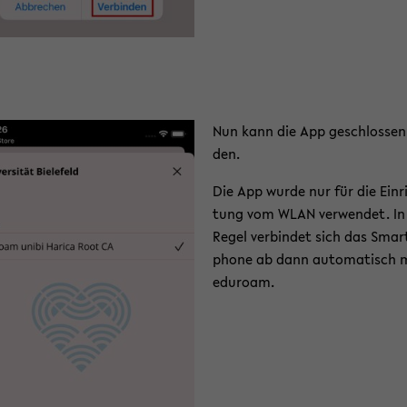
Nun kann die App ge­schlos­sen
den.
Die App wurde nur für die Ein­r
tung vom WLAN ver­wen­det. In
Regel ver­bin­det sich das Smar
pho­ne ab dann au­to­ma­tisch 
edu­ro­am.