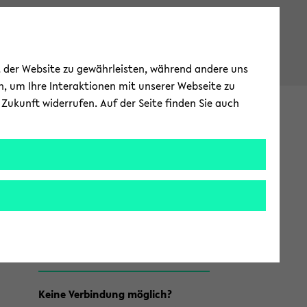
ät der Website zu gewährleisten, während andere uns
h, um Ihre Interaktionen mit unserer Webseite zu
Zukunft widerrufen. Auf der Seite finden Sie auch
ter­na­tio­nal
EN
ZUR
ENG­
LI­
SCHEN
SPRA­
CHE
 ge­te­du­ro­am
WECH­
SELN
Zum
Keine Ver­bin­dung mög­lich?
Haupt­