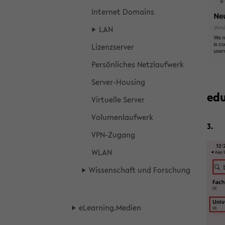
In­ter­net Do­mains
LAN
Li­zenz­ser­ver
Per­sön­li­ches Netz­lauf­werk
Server-​Housing
edu
Vir­tu­el­le Ser­ver
Vo­lu­men­lauf­werk
3.
VPN-​Zugang
WLAN
Wis­sen­schaft und For­schung
eLear­ning.Me­di­en