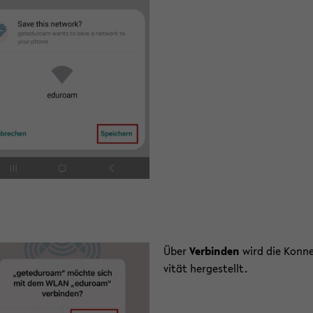
Über
Ver­bin­den
wird die Kon­ne
vi­tät her­ge­stellt.