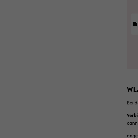
WLA
Bei d
Ver­b
can­no
an­ge