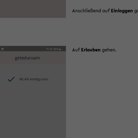
An­schlie­ßend auf
Ein­log­gen
g
Auf
Er­lau­ben
gehen.