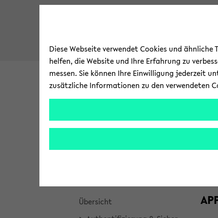
Diese Webseite verwendet Cookies und ähnliche Te
helfen, die Website und Ihre Erfahrung zu verbes
messen. Sie können Ihre Einwilligung jederzeit u
zusätzliche Informationen zu den verwendeten C
Uni­ver­si­tät
For­schung
zum
Brea
Bie­l
Bie­le­fel­der IT-​Servicezentrum
Hauptinhalt
crum
wechseln
über
Ak­tu­el­le Mel­dun­gen
WL
sprin
gen
Ser­vices
und
APP
zum
Über­sicht
Haup