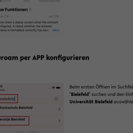
­ro­am per APP kon­fi­gu­rie­ren
Beim ers­ten Öff­nen im Such­fe
"
Bie­le­feld
" su­chen und den Ein­
Uni­ver­si­tät Bie­le­feld
aus­wäh­l