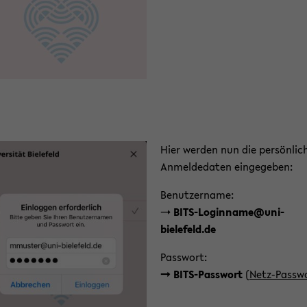
Hier wer­den nun die per­sön­li­
An­mel­de­da­ten ein­ge­ge­ben:
Be­nut­zer­na­me:
->
BITS-​Loginname@uni-​
bielefeld.de
Pass­wort:
-> BITS-​Passwort
(
Netz-​Passw