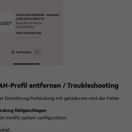
N-​Profil ent­fer­nen / Trou­ble­shoo­ting
er Ein­rich­tung/Ver­bin­dung mit ge­te­du­ram wird der Feh­ler
in­dung fehl­ge­schla­gen
t mo­di­fy sys­tem con­fi­gu­ra­ti­on.
­zeigt.