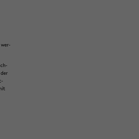
 wer­
ich­
 der
t­
mit