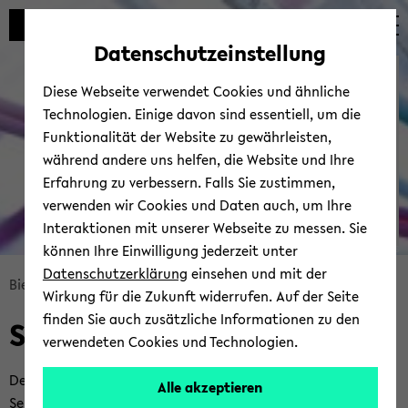
Automatische
skip
skip
skip
Inhaltswechsel
to
to
to
Datenschutzeinstellung
vermeiden
main
main
footer
Bie­le­fel­der IT-​
content
menu
Diese Webseite verwendet Cookies und ähnliche
Servicezentrum
Technologien. Einige davon sind essentiell, um die
Funktionalität der Website zu gewährleisten,
während andere uns helfen, die Website und Ihre
Erfahrung zu verbessern. Falls Sie zustimmen,
verwenden wir Cookies und Daten auch, um Ihre
Interaktionen mit unserer Webseite zu messen. Sie
können Ihre Einwilligung jederzeit unter
© Uni­ver­si­tät Bie­le­feld | BITS
Datenschutzerklärung
einsehen und mit der
skip
Bie­le­fel­der IT-​Servicezentrum
Ser­vices
Wirkung für die Zukunft widerrufen. Auf der Seite
breadcrumb
finden Sie auch zusätzliche Informationen zu den
Ser­vices vom BITS
navigation
verwendeten Cookies und Technologien.
to
main
Der um­fang­rei­che Ser­vice­ka­ta­log des Bie­le­fel­der IT-​
Alle akzeptieren
content
Servicezentrums mit allen an­ge­bo­te­nen und er­brach­ten IT-​