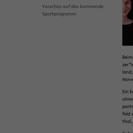
Vor­schau auf das kom­men­de
Sport­pro­gramm
Beim 
zer*i
land,
Nor­w
Ein b
ohne 
part­
feld 
thal,