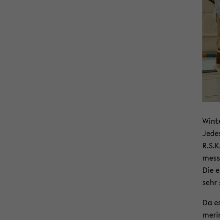
Win­te
Jedes
R.S.K
mes­s
Die e
sehr 
Da es
me­ri