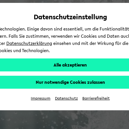
Automatische
zum
zum
zum
Inhaltswechsel
Hauptinhalt
Hauptmenü
Fußbereich
Datenschutzeinstellung
vermeiden
wechseln
wechseln
wechseln
chnologien. Einige davon sind essentiell, um die Funktionalit
sern. Falls Sie zustimmen, verwenden wir Cookies und Daten auc
nter
Datenschutzerklärung
einsehen und mit der Wirkung für die 
ookies und Technologien.
Alle akzeptieren
Nur notwendige Cookies zulassen
Impressum
Datenschutz
Barrierefreiheit