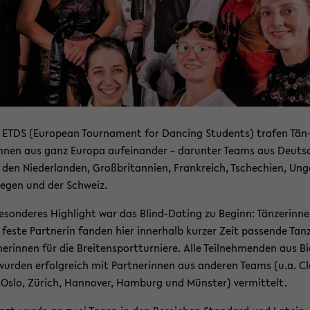
ETDS (Eu­ropean Tour­na­ment for Dan­cing Stu­dents) tra­fen Tän
nnen aus ganz Eu­ro­pa auf­ein­an­der – dar­un­ter Teams aus Deuts
 den Nie­der­lan­den, Groß­bri­tan­ni­en, Frank­reich, Tsche­chi­en, Un­
e­gen und der Schweiz.
e­son­de­res High­light war das Blind-​Dating zu Be­ginn: Tän­ze­rin­n
feste Part­ne­rin fan­den hier in­ner­halb kur­zer Zeit pas­sen­de Tan
ne­rin­nen für die Brei­ten­sport­tur­nie­re. Alle Teil­neh­men­den aus Bie
wur­den er­folg­reich mit Part­ne­rin­nen aus an­de­ren Teams (u.a. C
 Oslo, Zü­rich, Han­no­ver, Ham­burg und Müns­ter) ver­mit­telt.