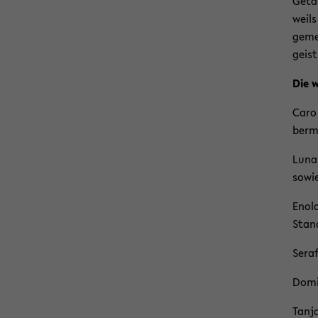
Ge­ta
weils
ge­me
geist
Die w
Caro 
ber­me
Luna 
sowie
Enola
Stan­
Sera­f
Do­mi
Tanja