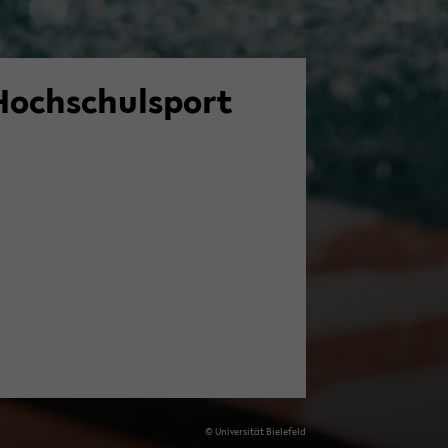
Hoch­schul­sport
© Uni­ver­si­tät Bie­le­feld