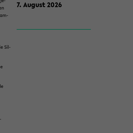
je­
7
.
Au­gust
2026
ten
Team­
e Sil­
le
le
.