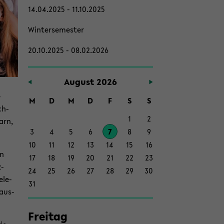
14.04.2025 - 11.10.2025
Win­ter­se­mes­ter
20.10.2025 - 08.02.2026
Au­gust 2026
­
M
D
M
D
F
S
S
ch­
1
2
garn,
3
4
5
6
7
8
9
10
11
12
13
14
15
16
en
17
18
19
20
21
22
23
z­
24
25
26
27
28
29
30
­le­
31
laus­
Frei­tag