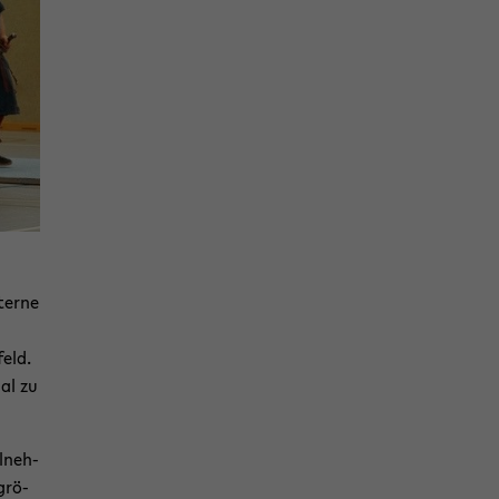
ter­ne
feld.
Mal zu
l­neh­
grö­