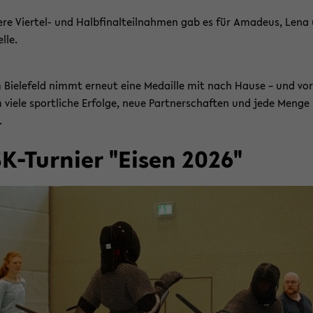
e­re Viertel-​ und Halb­fi­nal­teil­nah­men gab es für Ama­de­us, Lena
l­le.
Bie­le­feld nimmt er­neut eine Me­dail­le mit nach Hause – und vor
 viele sport­li­che Er­fol­ge, neue Part­ner­schaf­ten und jede Menge
.
K-​Turnier "Eisen 2026"