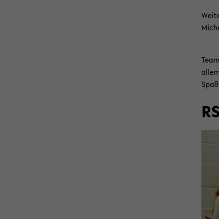
Wei­t
Mi­che
Team 
allem
Spaß
RS