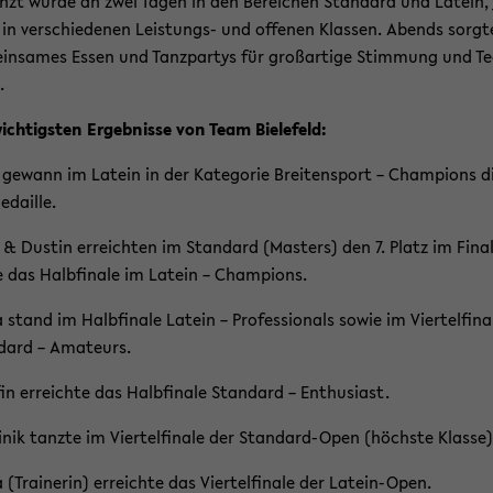
nzt wurde an zwei Tagen in den Be­rei­chen Stan­dard und La­tein, 
 in ver­schie­de­nen Leistungs-​ und of­fe­nen Klas­sen. Abends sorg­
in­sa­mes Essen und Tanz­par­tys für groß­ar­ti­ge Stim­mung und 
.
ich­tigs­ten Er­geb­nis­se von Team Bie­le­feld:
ge­wann im La­tein in der Ka­te­go­rie Brei­ten­sport – Cham­pions di
­dail­le.
& Dus­tin er­reich­ten im Stan­dard (Mas­ters) den 7. Platz im Fi­na­
 das Halb­fi­na­le im La­tein – Cham­pions.
 stand im Halb­fi­na­le La­tein – Pro­fes­sio­nals sowie im Vier­tel­fi­na­
dard – Ama­teurs.
in er­reich­te das Halb­fi­na­le Stan­dard – En­thu­si­ast.
­nik tanz­te im Vier­tel­fi­na­le der Standard-​Open (höchs­te Klas­se)
 (Trai­ne­rin) er­reich­te das Vier­tel­fi­na­le der Latein-​Open.