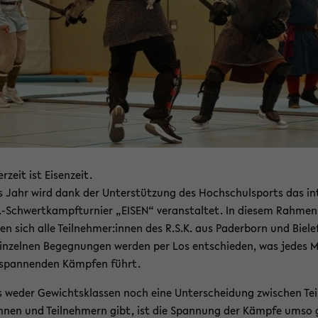
r­zeit ist Ei­sen­zeit.
 Jahr wird dank der Un­ter­stüt­zung des Hoch­schul­sports das in­
.-​Schwertkampfturnier „EISEN“ ver­an­stal­tet. In die­sem Rah­men
en sich alle Teil­neh­mer:innen des R.S.K. aus Pa­der­born und Bie­le­
in­zel­nen Be­geg­nun­gen wer­den per Los ent­schie­den, was jedes 
span­nen­den Kämp­fen führt.
 weder Ge­wichts­klas­sen noch eine Un­ter­schei­dung zwi­schen Tei
n­nen und Teil­neh­mern gibt, ist die Span­nung der Kämp­fe umso 