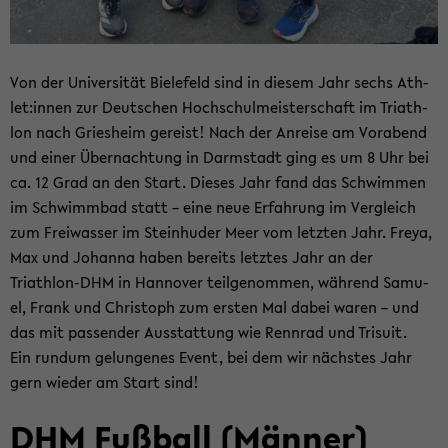
Von der Uni­ver­si­tät Bie­le­feld sind in die­sem Jahr sechs Ath­
let:innen zur Deut­schen Hoch­schul­meis­ter­schaft im Tri­ath­
lon nach Gries­heim ge­reist! Nach der An­rei­se am Vor­abend
und einer Über­nach­tung in Darm­stadt ging es um 8 Uhr bei
ca. 12 Grad an den Start. Die­ses Jahr fand das Schwim­men
im Schwimm­bad statt – eine neue Er­fah­rung im Ver­gleich
zum Frei­was­ser im Stein­hu­der Meer vom letz­ten Jahr. Freya,
Max und Jo­han­na haben be­reits letz­tes Jahr an der
Triathlon-​DHM in Han­no­ver teil­ge­nom­men, wäh­rend Sa­mu­
el, Frank und Chris­toph zum ers­ten Mal dabei waren – und
das mit pas­sen­der Aus­stat­tung wie Renn­rad und Tri­su­it.
Ein rund­um ge­lun­ge­nes Event, bei dem wir nächs­tes Jahr
gern wie­der am Start sind!
DHM Fuß­ball (Män­ner)