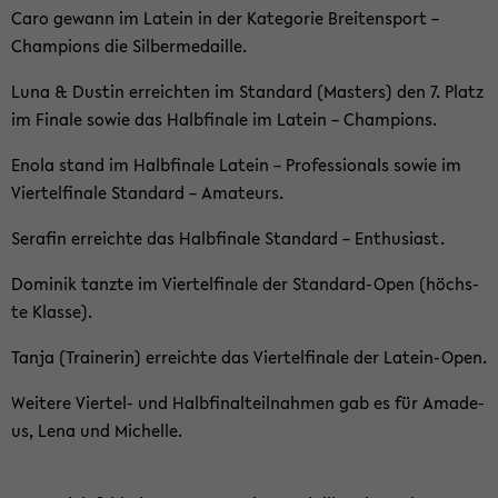
Caro ge­wann im La­tein in der Ka­te­go­rie Brei­ten­sport –
Cham­pions die Sil­ber­me­dail­le.
Luna & Dus­tin er­reich­ten im Stan­dard (Mas­ters) den 7. Platz
im Fi­na­le sowie das Halb­fi­na­le im La­tein – Cham­pions.
Enola stand im Halb­fi­na­le La­tein – Pro­fes­sio­nals sowie im
Vier­tel­fi­na­le Stan­dard – Ama­teurs.
Sera­fin er­reich­te das Halb­fi­na­le Stan­dard – En­thu­si­ast.
Do­mi­nik tanz­te im Vier­tel­fi­na­le der Standard-​Open (höchs­
te Klas­se).
Tanja (Trai­ne­rin) er­reich­te das Vier­tel­fi­na­le der Latein-​Open.
Wei­te­re Viertel-​ und Halb­fi­nal­teil­nah­men gab es für Ama­de­
us, Lena und Mi­chel­le.