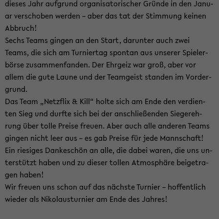
die­ses Jahr auf­grund or­ga­ni­sa­to­ri­scher Grün­de in den Ja­nu­
ar ver­scho­ben wer­den – aber das tat der Stim­mung kei­nen
Ab­bruch!
Sechs Teams gin­gen an den Start, dar­un­ter auch zwei
Teams, die sich am Tur­nier­tag spon­tan aus un­se­rer Spie­ler­
bör­se zu­sam­men­fan­den. Der Ehr­geiz war groß, aber vor
allem die gute Laune und der Team­geist stan­den im Vor­der­
grund.
Das Team „Netz­flix & Kill“ holte sich am Ende den ver­dien­
ten Sieg und durf­te sich bei der an­schlie­ßen­den Sie­ger­eh­
rung über tolle Prei­se freu­en. Aber auch alle an­de­ren Teams
gin­gen nicht leer aus – es gab Prei­se für jede Mann­schaft!
Ein rie­si­ges Dan­ke­schön an alle, die dabei waren, die uns un­
ter­stützt haben und zu die­ser tol­len At­mo­sphä­re bei­getra­
gen haben!
Wir freu­en uns schon auf das nächs­te Tur­nier – hof­fent­lich
wie­der als Ni­ko­laus­tur­nier am Ende des Jah­res!