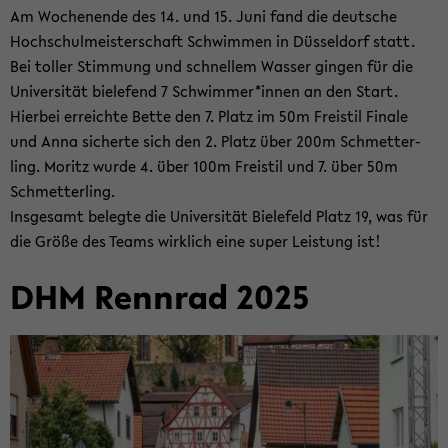
Am Wo­chen­en­de des 14. und 15. Juni fand die deut­sche
Hoch­schul­meis­ter­schaft Schwim­men in Düs­sel­dorf statt.
Bei tol­ler Stim­mung und schnel­lem Was­ser gin­gen für die
Uni­ver­si­tät bie­le­fend 7 Schwim­mer*innen an den Start.
Hier­bei er­reich­te Bette den 7. Platz im 50m Frei­stil Fi­na­le
und Anna si­cher­te sich den 2. Platz über 200m Schmet­ter­
ling. Mo­ritz wurde 4. über 100m Frei­stil und 7. über 50m
Schmet­ter­ling.
Ins­ge­samt be­leg­te die Uni­ver­si­tät Bie­le­feld Platz 19, was für
die Größe des Teams wirk­lich eine super Leis­tung ist!
DHM Renn­rad 2025