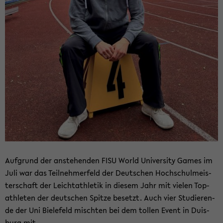
Auf­grund der an­ste­hen­den FISU World Uni­ver­si­ty Games im
Juli war das Teil­neh­mer­feld der Deut­schen Hoch­schul­meis­
ter­schaft der Leicht­ath­le­tik in die­sem Jahr mit vie­len Top­
ath­le­ten der deut­schen Spit­ze be­setzt. Auch vier Stu­die­ren­
de der Uni Bie­le­feld misch­ten bei dem tol­len Event in Duis­
burg mit.