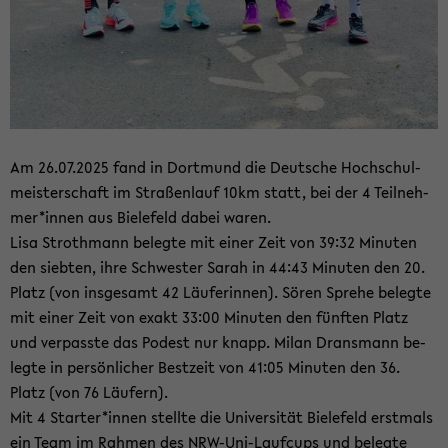
Am 26.07.2025 fand in Dort­mund die Deut­sche Hoch­schul­
meis­ter­schaft im Stra­ßen­lauf 10km statt, bei der 4 Teil­neh­
mer*innen aus Bie­le­feld dabei waren.
Lisa Stroth­mann be­leg­te mit einer Zeit von 39:32 Mi­nu­ten
den sieb­ten, ihre Schwes­ter Sarah in 44:43 Mi­nu­ten den 20.
Platz (von ins­ge­samt 42 Läu­fe­rin­nen). Sören Spre­he be­leg­te
mit einer Zeit von exakt 33:00 Mi­nu­ten den fünf­ten Platz
und ver­pass­te das Po­dest nur knapp. Milan Drans­mann be­
leg­te in per­sön­li­cher Best­zeit von 41:05 Mi­nu­ten den 36.
Platz (von 76 Läu­fern).
Mit 4 Star­ter*innen stell­te die Uni­ver­si­tät Bie­le­feld erst­mals
ein Team im Rah­men des NRW-​Uni-Laufcups und be­leg­te