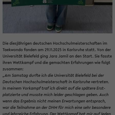
Die dies­jäh­ri­gen deut­schen Hoch­schul­meis­ter­schaf­ten im
Tae­kwon­do fan­den am 29.11.2025 in Karls­ru­he statt. Von der
Uni­ver­si­tät Bie­le­feld ging Jara Jamil an den Start. Sie fass­te
ihren Wett­kampf und die ge­mach­ten Er­fah­run­gen wie folgt
zu­sam­men:
„Am Sams­tag durf­te ich die Uni­ver­si­tät Bie­le­feld bei der
Deut­schen Hoch­schul­meis­ter­schaft in Karls­ru­he ver­tre­ten.
In mei­nem Vor­kampf traf ich di­rekt auf die spä­te­re Erst­
plat­zier­te und muss­te mich lei­der ge­schla­gen geben. Auch
wenn das Er­geb­nis nicht mei­nen Er­war­tun­gen ent­sprach,
war die Teil­nah­me an der DHM für mich eine sehr be­son­de­re
und lehr­rei­che Er­fah­rung. Der Wett­kampf hat mir auf jeden