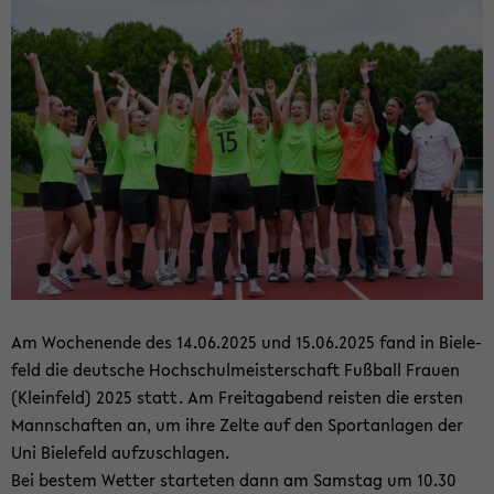
Am Wo­chen­en­de des 14.06.2025 und 15.06.2025 fand in Bie­le­
feld die deut­sche Hoch­schul­meis­ter­schaft Fuß­ball Frau­en
(Klein­feld) 2025 statt. Am Frei­tag­abend reis­ten die ers­ten
Mann­schaf­ten an, um ihre Zelte auf den Sport­an­la­gen der
Uni Bie­le­feld auf­zu­schla­gen.
Bei bes­tem Wet­ter star­te­ten dann am Sams­tag um 10.30