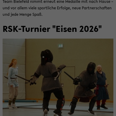
Team Bie­le­feld nimmt er­neut eine Me­dail­le mit nach Hause –
und vor allem viele sport­li­che Er­fol­ge, neue Part­ner­schaf­ten
und jede Menge Spaß.
RSK-​Turnier "Eisen 2026"