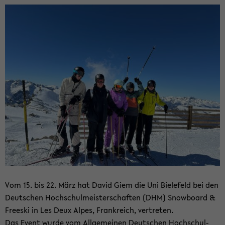
Vom 15. bis 22. März hat David Giem die Uni Bie­le­feld bei den
Deut­schen Hoch­schul­meis­ter­schaf­ten (DHM) Snow­board &
Free­ski in Les Deux Alpes, Frank­reich, ver­tre­ten.
Das Event wurde vom All­ge­mei­nen Deut­schen Hoch­schul­