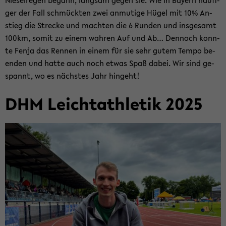
Nie­sel­re­gen be­gann, lang­sam gegen sie. Wie in Bay­ern häu­fi­
ger der Fall schmück­ten zwei an­mu­ti­ge Hügel mit 10% An­
stieg die Stre­cke und mach­ten die 6 Run­den und ins­ge­samt
100km, somit zu einem wah­ren Auf und Ab… Den­noch konn­
te Fenja das Ren­nen in einem für sie sehr gutem Tempo be­
en­den und hatte auch noch etwas Spaß dabei. Wir sind ge­
spannt, wo es nächs­tes Jahr hin­geht!
DHM Leicht­ath­le­tik 2025