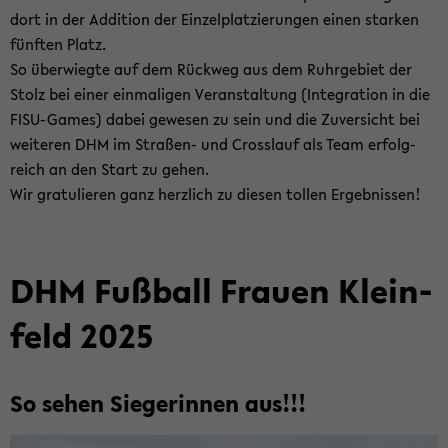
dort in der Ad­di­ti­on der Ein­zel­plat­zie­run­gen einen star­ken
fünf­ten Platz.
So über­wieg­te auf dem Rück­weg aus dem Ruhr­ge­biet der
Stolz bei einer ein­ma­li­gen Ver­an­stal­tung (In­te­gra­ti­on in die
FISU-​Games) dabei ge­we­sen zu sein und die Zu­ver­sicht bei
wei­te­ren DHM im Straßen-​ und Cross­lauf als Team er­folg­
reich an den Start zu gehen.
Wir gra­tu­lie­ren ganz herz­lich zu die­sen tol­len Er­geb­nis­sen!
DHM Fuß­ball Frau­en Klein­
feld 2025
So sehen Sie­ge­rin­nen aus!!!