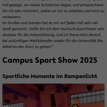
Fall ge­zeigt, wo meine Schwä­chen lie­gen, und ent­spre­chend
bin ich sehr mo­ti­viert, wei­ter an mir zu ar­bei­ten und mich zu
ver­bes­sern.
Im Gro­ßen und Gan­zen hat es mir auf jeden Fall sehr viel
Spaß ge­macht. Dafür bin ich dem Hoch­schul­sport­team sehr
dank­bar für die Un­ter­stüt­zung, und ich freue mich dar­auf,
bei zu­künf­ti­gen Wett­kämp­fen wie­der für die Uni­ver­si­tät Bie­
le­feld an den Start zu gehen!“
Cam­pus Sport Show 2025
Sport­li­che Mo­men­te im Ram­pen­licht