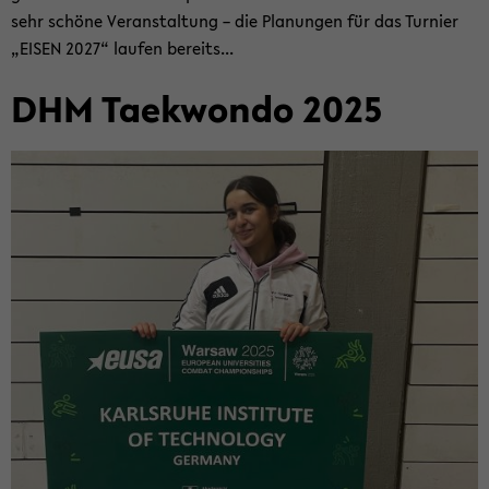
sehr schö­ne Ver­an­stal­tung – die Pla­nun­gen für das Tur­nier
„EISEN 2027“ lau­fen be­reits...
DHM Tae­kwon­do 2025