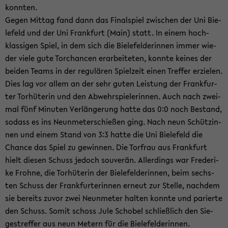
konn­ten.
Gegen Mit­tag fand dann das Fi­nal­spiel zwi­schen der Uni Bie­
le­feld und der Uni Frank­furt (Main) statt. In einem hoch­
klas­si­gen Spiel, in dem sich die Bie­le­fel­de­rin­nen immer wie­
der viele gute Tor­chan­cen er­ar­bei­te­ten, konn­te kei­nes der
bei­den Teams in der re­gu­lä­ren Spiel­zeit einen Tref­fer er­zie­len.
Dies lag vor allem an der sehr guten Leis­tung der Frank­fur­
ter Tor­hü­te­rin und den Ab­wehr­spie­le­rin­nen. Auch nach zwei­
mal fünf Mi­nu­ten Ver­län­ge­rung hatte das 0:0 noch Be­stand,
so­dass es ins Neun­me­ter­schie­ßen ging. Nach neun Schüt­zin­
nen und einem Stand von 3:3 hatte die Uni Bie­le­feld die
Chan­ce das Spiel zu ge­win­nen. Die Tor­frau aus Frank­furt
hielt die­sen Schuss je­doch sou­ve­rän. Al­ler­dings war Fre­de­ri­
ke Froh­ne, die Tor­hü­te­rin der Bie­le­fel­de­rin­nen, beim sechs­
ten Schuss der Frank­fur­te­rin­nen er­neut zur Stel­le, nach­dem
sie be­reits zuvor zwei Neun­me­ter hal­ten konn­te und pa­rier­te
den Schuss. Somit schoss Jule Scho­bel schließ­lich den Sie­
ges­tref­fer aus neun Me­tern für die Bie­le­fel­de­rin­nen.