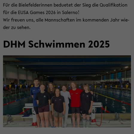
Für die Bie­le­fel­de­rin­nen be­due­tet der Sieg die Qua­li­fi­ka­ti­on
für die EUSA Games 2026 in Sa­ler­no!
Wir freu­en uns, alle Mann­schaf­ten im kom­men­den Jahr wie­
der zu sehen.
DHM Schwim­men 2025