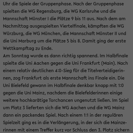
Uhr die Spie­le der Grup­pen­pha­se. Nach der Grup­pen­pha­se
spiel­ten die WG Re­gens­burg, die WG Karls­ru­he und die
Mann­schaft Müns­ter I die Plät­ze 9 bis 11 aus. Nach dem am
Nach­mit­tag aus­ge­spiel­ten Vier­tel­fi­na­le, kämpf­ten die WG
Würz­burg, die WG Mün­chen, die Mann­schaft Müns­ter II und
die Uni Mar­burg um die Plät­ze 5 bis 8. Damit ging der erste
Wett­kampf­tag zu Ende.
Am Sonn­tag wurde es dann rich­tig span­nend. Im Halb­fi­na­le
spiel­te die Uni Aa­chen gegen die Uni Frank­furt (Main). Nach
einem re­la­tiv deut­li­chen 4:0-​Sieg für die Ti­tel­ver­tei­di­ge­rin­
nen, zog Frank­furt als erste Mann­schaft ins Fi­na­le ein. Die
Uni Bie­le­feld ge­wann im Halb­fi­na­le denk­bar knapp mit 1:0
gegen die Uni Mainz, nach­dem die Bie­le­fel­de­rin­nen ei­ni­ge
wei­te­re hoch­ka­rä­ti­ge Tor­chan­cen un­ge­nutzt lie­ßen. Im Spiel
um Platz 3 lie­fer­ten sich die WG Aa­chen und die WG Mainz
dann ein pa­cken­des Spiel. Nach einem 1:1 in der re­gu­lä­ren
Spiel­zeit ging es in die Ver­län­ge­rung, in der sich die Main­ze­
rin­nen mit einem Tref­fer kurz vor Schluss den 3. Platz si­chern