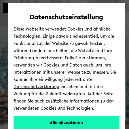
Automatische
zum
zum
zum
Inhaltswechsel
Hauptinhalt
Hauptmenü
Fußbereich
Datenschutzeinstellung
vermeiden
wechseln
wechseln
wechseln
Diese Webseite verwendet Cookies und ähnliche
Technologien. Einige davon sind essentiell, um die
Funktionalität der Website zu gewährleisten,
während andere uns helfen, die Website und Ihre
Erfahrung zu verbessern. Falls Sie zustimmen,
verwenden wir Cookies und Daten auch, um Ihre
Hoch­schul­sport
Interaktionen mit unserer Webseite zu messen. Sie
können Ihre Einwilligung jederzeit unter
Datenschutzerklärung
einsehen und mit der
Wirkung für die Zukunft widerrufen. Auf der Seite
finden Sie auch zusätzliche Informationen zu den
verwendeten Cookies und Technologien.
Alle akzeptieren
© Uni­ver­si­tät Bie­le­feld