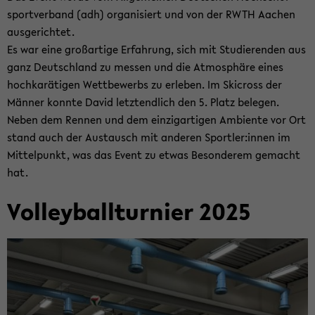
sport­ver­band (adh) or­ga­ni­siert und von der RWTH Aa­chen
aus­ge­rich­tet.
Es war eine groß­ar­ti­ge Er­fah­rung, sich mit Stu­die­ren­den aus
ganz Deutsch­land zu mes­sen und die At­mo­sphä­re eines
hoch­ka­rä­ti­gen Wett­be­werbs zu er­le­ben. Im Ski­cross der
Män­ner konn­te David letzt­end­lich den 5. Platz be­le­gen.
Neben dem Ren­nen und dem ein­zig­ar­ti­gen Am­bi­en­te vor Ort
stand auch der Aus­tausch mit an­de­ren Sport­ler:innen im
Mit­tel­punkt, was das Event zu etwas Be­son­de­rem ge­macht
hat.
Vol­ley­ball­tur­nier 2025