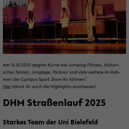
Am 15.10.2025 zeig­ten Kurse wie
Jum­ping Fit­ness, His­to­ri­
sches Tan­zen, Jon­gla­ge, Par­kour
und viele wei­te­re im Rah­
men der Cam­pus Sport Show ihr Kön­nen!
Hier
könnt ihr euch die High­lights an­schau­en!
DHM Stra­ßen­lauf 2025
Star­kes Team der Uni Bie­le­feld