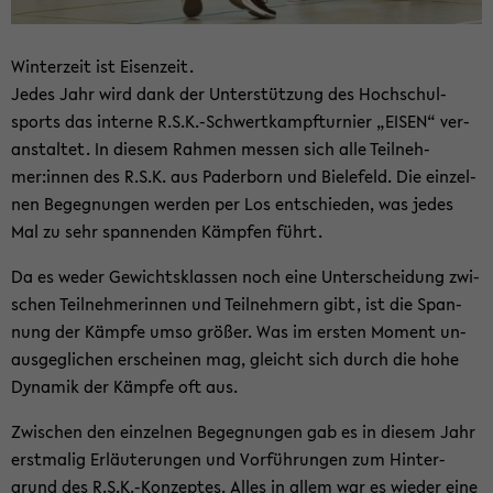
Win­ter­zeit ist Ei­sen­zeit.
Jedes Jahr wird dank der Un­ter­stüt­zung des Hoch­schul­
sports das in­ter­ne R.S.K.-​Schwertkampfturnier „EISEN“ ver­
an­stal­tet. In die­sem Rah­men mes­sen sich alle Teil­neh­
mer:innen des R.S.K. aus Pa­der­born und Bie­le­feld. Die ein­zel­
nen Be­geg­nun­gen wer­den per Los ent­schie­den, was jedes
Mal zu sehr span­nen­den Kämp­fen führt.
Da es weder Ge­wichts­klas­sen noch eine Un­ter­schei­dung zwi­
schen Teil­neh­me­rin­nen und Teil­neh­mern gibt, ist die Span­
nung der Kämp­fe umso grö­ßer. Was im ers­ten Mo­ment un­
aus­ge­gli­chen er­schei­nen mag, gleicht sich durch die hohe
Dy­na­mik der Kämp­fe oft aus.
Zwi­schen den ein­zel­nen Be­geg­nun­gen gab es in die­sem Jahr
erst­ma­lig Er­läu­te­run­gen und Vor­füh­run­gen zum Hin­ter­
grund des R.S.K.-​Konzeptes. Alles in allem war es wie­der eine