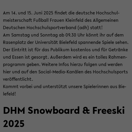
Am 14. und 15. Juni 2025 fin­det die deut­sche Hoch­schul­
meis­ter­schaft Fuß­ball Frau­en Klein­feld des All­ge­mei­nen
Deut­schen Hoch­schul­sport­ver­band (adh) statt!
Am Sams­tag und Sonn­tag ab 09.30 Uhr könnt ihr auf dem
Ra­sen­platz der Uni­ver­si­tät Bie­le­feld span­nen­de Spie­le sehen.
Der Ein­tritt ist für das Pu­bli­kum kos­ten­los und für Ge­trän­ke
und Essen ist ge­sorgt. Au­ßer­dem wird es ein tol­les Rah­men­
pro­gramm geben. Wei­te­re Infos hier­zu fol­gen und wer­den
hier und auf den Social-​Media-Kanälen des Hoch­schul­sports
ver­öf­fent­licht.
Kommt vor­bei und un­ter­stützt un­se­re Spie­le­rin­nen aus Bie­
le­feld!
DHM Snow­board & Free­ski
2025