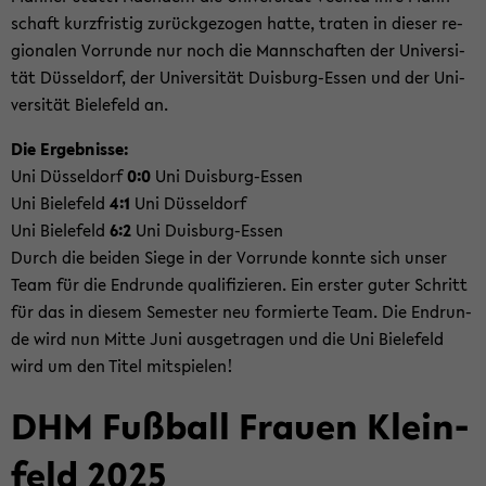
schaft kurz­fris­tig zu­rück­ge­zo­gen hatte, tra­ten in die­ser re­
gio­na­len Vor­run­de nur noch die Mann­schaf­ten der Uni­ver­si­
tät Düs­sel­dorf, der Uni­ver­si­tät Duisburg-​Essen und der Uni­
ver­si­tät Bie­le­feld an.
Die Er­geb­nis­se:
Uni Düs­sel­dorf
0:0
Uni Duisburg-​Essen
Uni Bie­le­feld
4:1
Uni Düs­sel­dorf
Uni Bie­le­feld
6:2
Uni Duisburg-​Essen
Durch die bei­den Siege in der Vor­run­de konn­te sich unser
Team für die End­run­de qua­li­fi­zie­ren. Ein ers­ter guter Schritt
für das in die­sem Se­mes­ter neu for­mier­te Team. Die End­run­
de wird nun Mitte Juni aus­ge­tra­gen und die Uni Bie­le­feld
wird um den Titel mit­spie­len!
DHM Fuß­ball Frau­en Klein­
feld 2025