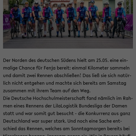
Der Nor­den des deut­schen Sü­dens hielt am 25.05. eine ein­
ma­li­ge Chan­ce für Fenja be­reit: ein­mal Ki­lo­me­ter sam­meln
und damit zwei Ren­nen ab­schlie­ßen! Das ließ sie sich na­tür­
lich nicht ent­ge­hen und mach­te sich be­reits am Sams­tag
zu­sam­men mit ihrem Team auf den Weg.
Die Deut­sche Hoch­schul­meis­ter­schaft fand näm­lich im Rah­
men eines Ren­nens der Li­la­Lo­gis­tik Bun­des­li­ga der Damen
statt und war somit gut be­sucht - die Kon­kur­renz aus ganz
Deutsch­land war super stark. Und noch eine Sache ent­
schied das Ren­nen, wel­ches am Sonn­tag­mor­gen be­reits bei