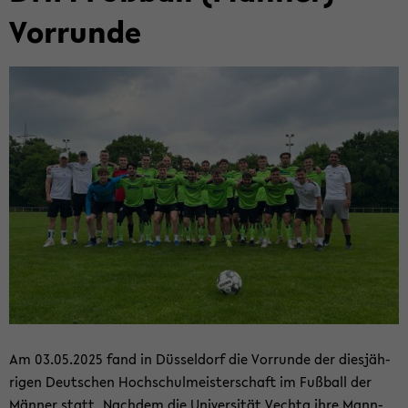
Vor­run­de
Am 03.05.2025 fand in Düs­sel­dorf die Vor­run­de der dies­jäh­
ri­gen Deut­schen Hoch­schul­meis­ter­schaft im Fuß­ball der
Män­ner statt. Nach­dem die Uni­ver­si­tät Vech­ta ihre Mann­