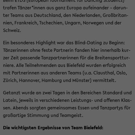
Beim ETDS (Eu­ropean Tour­na­ment for Dan­cing Stu­dents)
tra­fen Tän­zer*innen aus ganz Eu­ro­pa auf­ein­an­der – dar­un­
ter Teams aus Deutsch­land, den Nie­der­lan­den, Groß­bri­tan­
ni­en, Frank­reich, Tsche­chi­en, Un­garn, Nor­we­gen und der
Schweiz.
Ein be­son­de­res High­light war das Blind-​Dating zu Be­ginn:
Tän­ze­rin­nen ohne feste Part­ne­rin fan­den hier in­ner­halb kur­
zer Zeit pas­sen­de Tanz­part­ne­rin­nen für die Brei­ten­sport­tur­
nie­re. Alle Teil­neh­men­den aus Bie­le­feld wur­den er­folg­reich
mit Part­ne­rin­nen aus an­de­ren Teams (u.a. Claus­thal, Oslo,
Zü­rich, Han­no­ver, Ham­burg und Müns­ter) ver­mit­telt.
Ge­tanzt wurde an zwei Tagen in den Be­rei­chen Stan­dard und
La­tein, je­weils in ver­schie­de­nen Leistungs-​ und of­fe­nen Klas­
sen. Abends sorg­ten ge­mein­sa­mes Essen und Tanz­par­tys für
groß­ar­ti­ge Stim­mung und Team­geist.
Die wich­tigs­ten Er­geb­nis­se von Team Bie­le­feld: