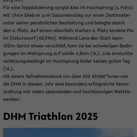
Für eine Topp­lat­zie­rung sorg­te Alex im Hoch­sprung (s. Foto).
Mit 1,94m blieb er zum Sai­son­ein­stieg nur einen Zen­ti­me­ter
unter sei­ner per­sön­li­chen Best­lei­tung und be­leg­te damit
den 4. Platz. Auf einem eben­falls star­ken 6. Platz lan­de­te Pia
im Dis­kurs­wurf (48,59m). Wäh­rend Lena den Start beim
100m-​Sprint etwas ver­schlief, kam sie bei schwie­ri­gen Be­din­
gun­gen im Weit­sprung auf so­li­de 4,84m (16.). Jule er­wisch­te
ver­let­zungs­be­dingt im Hoch­sprung lei­der kei­nen guten Tag
(14.).
Mit einem Teil­nah­mere­kord von über 600 Ath­let*innen war
die DHM in die­sem Jahr eine be­son­ders er­folg­rei­che Ver­an­
stal­tung mit vie­len span­nen­den und hoch­klas­si­gen Wett­be­
wer­ben!
DHM Tri­ath­lon 2025