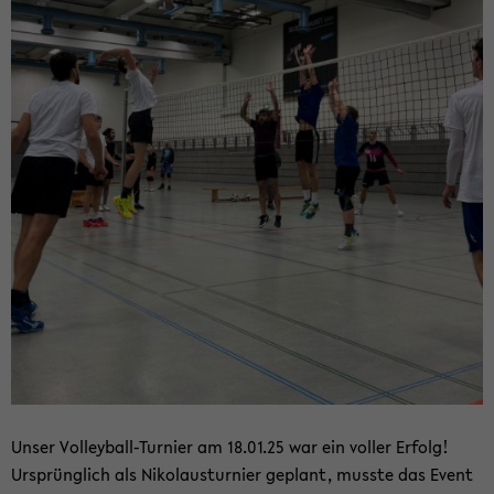
Unser Volleyball-​Turnier am 18.01.25 war ein vol­ler Er­folg!
Ur­sprüng­lich als Ni­ko­laus­tur­nier ge­plant, muss­te das Event