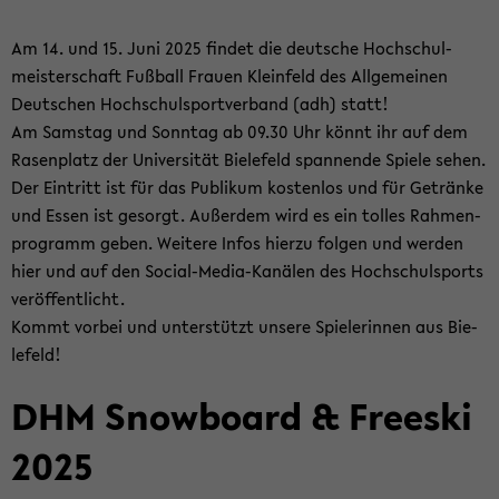
Am 14. und 15. Juni 2025 fin­det die deut­sche Hoch­schul­
meis­ter­schaft Fuß­ball Frau­en Klein­feld des All­ge­mei­nen
Deut­schen Hoch­schul­sport­ver­band (adh) statt!
Am Sams­tag und Sonn­tag ab 09.30 Uhr könnt ihr auf dem
Ra­sen­platz der Uni­ver­si­tät Bie­le­feld span­nen­de Spie­le sehen.
Der Ein­tritt ist für das Pu­bli­kum kos­ten­los und für Ge­trän­ke
und Essen ist ge­sorgt. Au­ßer­dem wird es ein tol­les Rah­men­
pro­gramm geben. Wei­te­re Infos hier­zu fol­gen und wer­den
hier und auf den Social-​Media-Kanälen des Hoch­schul­sports
ver­öf­fent­licht.
Kommt vor­bei und un­ter­stützt un­se­re Spie­le­rin­nen aus Bie­
le­feld!
DHM Snow­board & Free­ski
2025