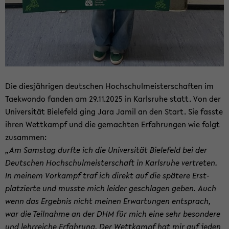
Die dies­jäh­ri­gen deut­schen Hoch­schul­meis­ter­schaf­ten im
Tae­kwon­do fan­den am 29.11.2025 in Karls­ru­he statt. Von der
Uni­ver­si­tät Bie­le­feld ging Jara Jamil an den Start. Sie fass­te
ihren Wett­kampf und die ge­mach­ten Er­fah­run­gen wie folgt
zu­sam­men:
„Am Sams­tag durf­te ich die Uni­ver­si­tät Bie­le­feld bei der
Deut­schen Hoch­schul­meis­ter­schaft in Karls­ru­he ver­tre­ten.
In mei­nem Vor­kampf traf ich di­rekt auf die spä­te­re Erst­
plat­zier­te und muss­te mich lei­der ge­schla­gen geben. Auch
wenn das Er­geb­nis nicht mei­nen Er­war­tun­gen ent­sprach,
war die Teil­nah­me an der DHM für mich eine sehr be­son­de­re
und lehr­rei­che Er­fah­rung. Der Wett­kampf hat mir auf jeden