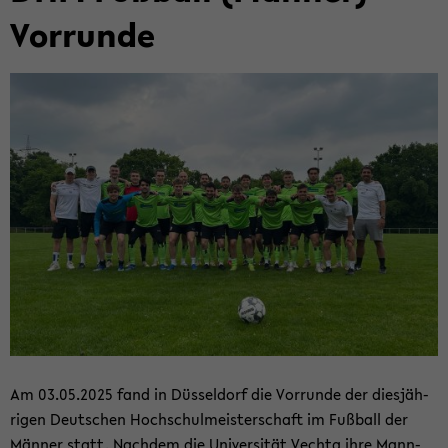
Vor­run­de
Am 03.05.2025 fand in Düs­sel­dorf die Vor­run­de der dies­jäh­
ri­gen Deut­schen Hoch­schul­meis­ter­schaft im Fuß­ball der
Män­ner statt. Nach­dem die Uni­ver­si­tät Vech­ta ihre Mann­