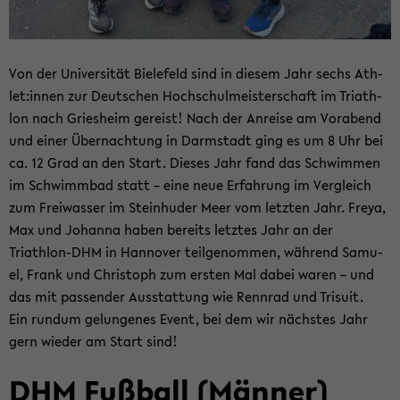
Von der Uni­ver­si­tät Bie­le­feld sind in die­sem Jahr sechs Ath­
let:innen zur Deut­schen Hoch­schul­meis­ter­schaft im Tri­ath­
lon nach Gries­heim ge­reist! Nach der An­rei­se am Vor­abend
und einer Über­nach­tung in Darm­stadt ging es um 8 Uhr bei
ca. 12 Grad an den Start. Die­ses Jahr fand das Schwim­men
im Schwimm­bad statt – eine neue Er­fah­rung im Ver­gleich
zum Frei­was­ser im Stein­hu­der Meer vom letz­ten Jahr. Freya,
Max und Jo­han­na haben be­reits letz­tes Jahr an der
Triathlon-​DHM in Han­no­ver teil­ge­nom­men, wäh­rend Sa­mu­
el, Frank und Chris­toph zum ers­ten Mal dabei waren – und
das mit pas­sen­der Aus­stat­tung wie Renn­rad und Tri­su­it.
Ein rund­um ge­lun­ge­nes Event, bei dem wir nächs­tes Jahr
gern wie­der am Start sind!
DHM Fuß­ball (Män­ner)