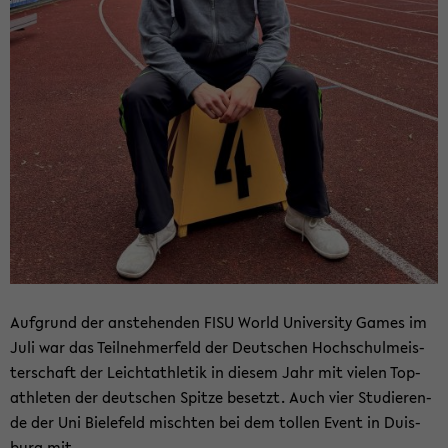
Auf­grund der an­ste­hen­den FISU World Uni­ver­si­ty Games im
Juli war das Teil­neh­mer­feld der Deut­schen Hoch­schul­meis­
ter­schaft der Leicht­ath­le­tik in die­sem Jahr mit vie­len Top­
ath­le­ten der deut­schen Spit­ze be­setzt. Auch vier Stu­die­ren­
de der Uni Bie­le­feld misch­ten bei dem tol­len Event in Duis­
burg mit.