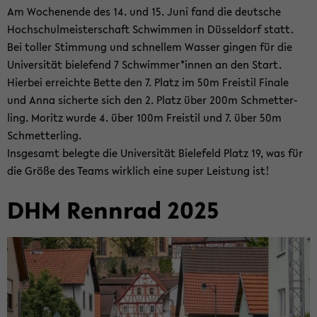
Am Wo­chen­en­de des 14. und 15. Juni fand die deut­sche
Hoch­schul­meis­ter­schaft Schwim­men in Düs­sel­dorf statt.
Bei tol­ler Stim­mung und schnel­lem Was­ser gin­gen für die
Uni­ver­si­tät bie­le­fend 7 Schwim­mer*innen an den Start.
Hier­bei er­reich­te Bette den 7. Platz im 50m Frei­stil Fi­na­le
und Anna si­cher­te sich den 2. Platz über 200m Schmet­ter­
ling. Mo­ritz wurde 4. über 100m Frei­stil und 7. über 50m
Schmet­ter­ling.
Ins­ge­samt be­leg­te die Uni­ver­si­tät Bie­le­feld Platz 19, was für
die Größe des Teams wirk­lich eine super Leis­tung ist!
DHM Renn­rad 2025