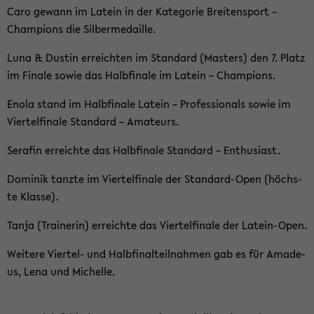
Caro ge­wann im La­tein in der Ka­te­go­rie Brei­ten­sport –
Cham­pions die Sil­ber­me­dail­le.
Luna & Dus­tin er­reich­ten im Stan­dard (Mas­ters) den 7. Platz
im Fi­na­le sowie das Halb­fi­na­le im La­tein – Cham­pions.
Enola stand im Halb­fi­na­le La­tein – Pro­fes­sio­nals sowie im
Vier­tel­fi­na­le Stan­dard – Ama­teurs.
Sera­fin er­reich­te das Halb­fi­na­le Stan­dard – En­thu­si­ast.
Do­mi­nik tanz­te im Vier­tel­fi­na­le der Standard-​Open (höchs­
te Klas­se).
Tanja (Trai­ne­rin) er­reich­te das Vier­tel­fi­na­le der Latein-​Open.
Wei­te­re Viertel-​ und Halb­fi­nal­teil­nah­men gab es für Ama­de­
us, Lena und Mi­chel­le.