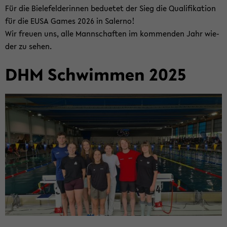
Für die Bie­le­fel­de­rin­nen be­due­tet der Sieg die Qua­li­fi­ka­ti­on
für die EUSA Games 2026 in Sa­ler­no!
Wir freu­en uns, alle Mann­schaf­ten im kom­men­den Jahr wie­
der zu sehen.
DHM Schwim­men 2025