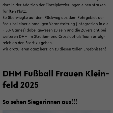
dort in der Ad­di­ti­on der Ein­zel­plat­zie­run­gen einen star­ken
fünf­ten Platz.
So über­wieg­te auf dem Rück­weg aus dem Ruhr­ge­biet der
Stolz bei einer ein­ma­li­gen Ver­an­stal­tung (In­te­gra­ti­on in die
FISU-​Games) dabei ge­we­sen zu sein und die Zu­ver­sicht bei
wei­te­ren DHM im Straßen-​ und Cross­lauf als Team er­folg­
reich an den Start zu gehen.
Wir gra­tu­lie­ren ganz herz­lich zu die­sen tol­len Er­geb­nis­sen!
DHM Fuß­ball Frau­en Klein­
feld 2025
So sehen Sie­ge­rin­nen aus!!!