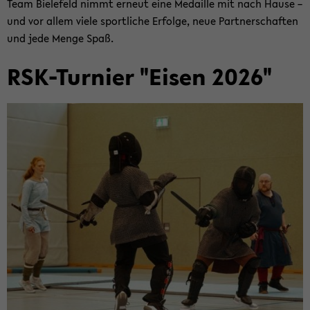
Team Bie­le­feld nimmt er­neut eine Me­dail­le mit nach Hause –
und vor allem viele sport­li­che Er­fol­ge, neue Part­ner­schaf­ten
und jede Menge Spaß.
RSK-​Turnier "Eisen 2026"