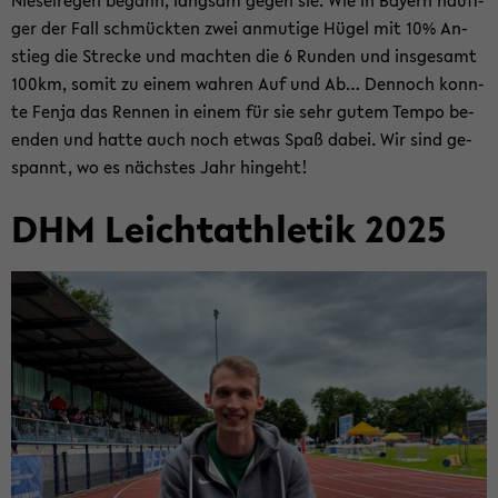
Nie­sel­re­gen be­gann, lang­sam gegen sie. Wie in Bay­ern häu­fi­
ger der Fall schmück­ten zwei an­mu­ti­ge Hügel mit 10% An­
stieg die Stre­cke und mach­ten die 6 Run­den und ins­ge­samt
100km, somit zu einem wah­ren Auf und Ab… Den­noch konn­
te Fenja das Ren­nen in einem für sie sehr gutem Tempo be­
en­den und hatte auch noch etwas Spaß dabei. Wir sind ge­
spannt, wo es nächs­tes Jahr hin­geht!
DHM Leicht­ath­le­tik 2025