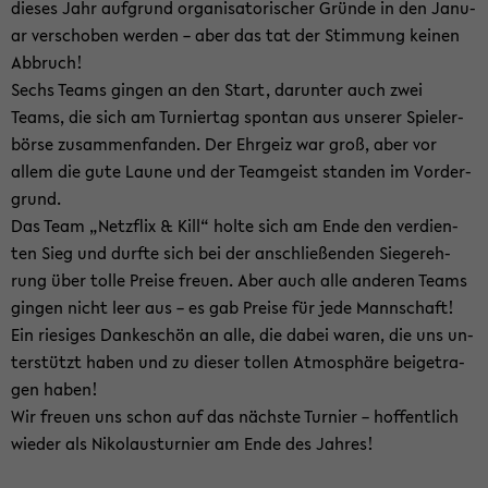
die­ses Jahr auf­grund or­ga­ni­sa­to­ri­scher Grün­de in den Ja­nu­
ar ver­scho­ben wer­den – aber das tat der Stim­mung kei­nen
Ab­bruch!
Sechs Teams gin­gen an den Start, dar­un­ter auch zwei
Teams, die sich am Tur­nier­tag spon­tan aus un­se­rer Spie­ler­
bör­se zu­sam­men­fan­den. Der Ehr­geiz war groß, aber vor
allem die gute Laune und der Team­geist stan­den im Vor­der­
grund.
Das Team „Netz­flix & Kill“ holte sich am Ende den ver­dien­
ten Sieg und durf­te sich bei der an­schlie­ßen­den Sie­ger­eh­
rung über tolle Prei­se freu­en. Aber auch alle an­de­ren Teams
gin­gen nicht leer aus – es gab Prei­se für jede Mann­schaft!
Ein rie­si­ges Dan­ke­schön an alle, die dabei waren, die uns un­
ter­stützt haben und zu die­ser tol­len At­mo­sphä­re bei­getra­
gen haben!
Wir freu­en uns schon auf das nächs­te Tur­nier – hof­fent­lich
wie­der als Ni­ko­laus­tur­nier am Ende des Jah­res!