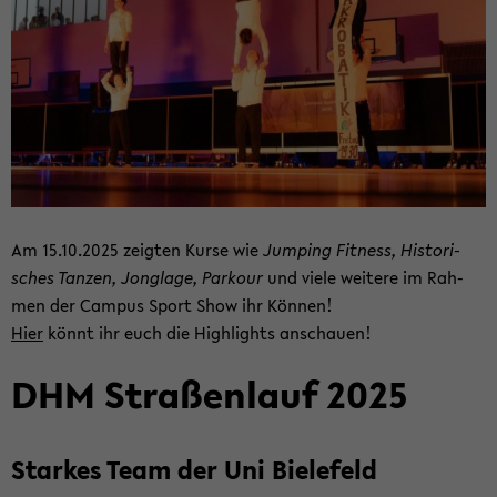
Am 15.10.2025 zeig­ten Kurse wie
Jum­ping Fit­ness, His­to­ri­
sches Tan­zen, Jon­gla­ge, Par­kour
und viele wei­te­re im Rah­
men der Cam­pus Sport Show ihr Kön­nen!
Hier
könnt ihr euch die High­lights an­schau­en!
DHM Stra­ßen­lauf 2025
Star­kes Team der Uni Bie­le­feld