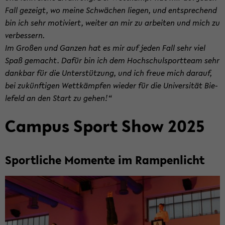
Fall ge­zeigt, wo meine Schwä­chen lie­gen, und ent­spre­chend
bin ich sehr mo­ti­viert, wei­ter an mir zu ar­bei­ten und mich zu
ver­bes­sern.
Im Gro­ßen und Gan­zen hat es mir auf jeden Fall sehr viel
Spaß ge­macht. Dafür bin ich dem Hoch­schul­sport­team sehr
dank­bar für die Un­ter­stüt­zung, und ich freue mich dar­auf,
bei zu­künf­ti­gen Wett­kämp­fen wie­der für die Uni­ver­si­tät Bie­
le­feld an den Start zu gehen!“
Cam­pus Sport Show 2025
Sport­li­che Mo­men­te im Ram­pen­licht