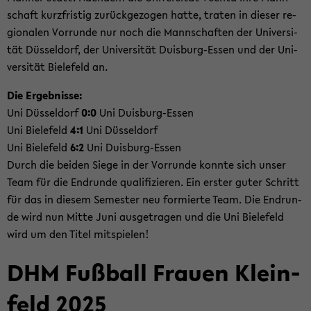
schaft kurz­fris­tig zu­rück­ge­zo­gen hatte, tra­ten in die­ser re­
gio­na­len Vor­run­de nur noch die Mann­schaf­ten der Uni­ver­si­
tät Düs­sel­dorf, der Uni­ver­si­tät Duisburg-​Essen und der Uni­
ver­si­tät Bie­le­feld an.
Die Er­geb­nis­se:
Uni Düs­sel­dorf
0:0
Uni Duisburg-​Essen
Uni Bie­le­feld
4:1
Uni Düs­sel­dorf
Uni Bie­le­feld
6:2
Uni Duisburg-​Essen
Durch die bei­den Siege in der Vor­run­de konn­te sich unser
Team für die End­run­de qua­li­fi­zie­ren. Ein ers­ter guter Schritt
für das in die­sem Se­mes­ter neu for­mier­te Team. Die End­run­
de wird nun Mitte Juni aus­ge­tra­gen und die Uni Bie­le­feld
wird um den Titel mit­spie­len!
DHM Fuß­ball Frau­en Klein­
feld 2025