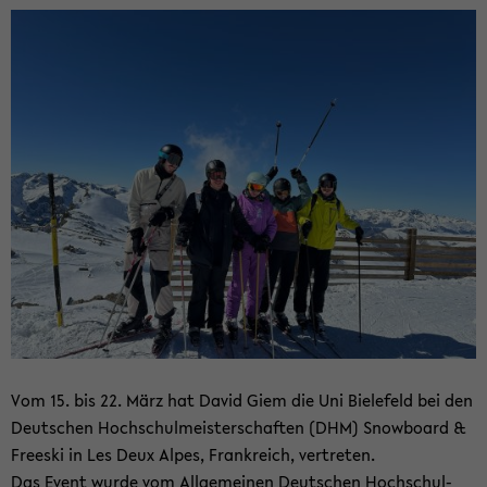
Vom 15. bis 22. März hat David Giem die Uni Bie­le­feld bei den
Deut­schen Hoch­schul­meis­ter­schaf­ten (DHM) Snow­board &
Free­ski in Les Deux Alpes, Frank­reich, ver­tre­ten.
Das Event wurde vom All­ge­mei­nen Deut­schen Hoch­schul­