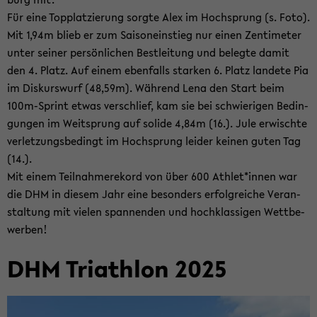
Für eine Topp­lat­zie­rung sorg­te Alex im Hoch­sprung (s. Foto).
Mit 1,94m blieb er zum Sai­son­ein­stieg nur einen Zen­ti­me­ter
unter sei­ner per­sön­li­chen Best­lei­tung und be­leg­te damit
den 4. Platz. Auf einem eben­falls star­ken 6. Platz lan­de­te Pia
im Dis­kurs­wurf (48,59m). Wäh­rend Lena den Start beim
100m-​Sprint etwas ver­schlief, kam sie bei schwie­ri­gen Be­din­
gun­gen im Weit­sprung auf so­li­de 4,84m (16.). Jule er­wisch­te
ver­let­zungs­be­dingt im Hoch­sprung lei­der kei­nen guten Tag
(14.).
Mit einem Teil­nah­mere­kord von über 600 Ath­let*innen war
die DHM in die­sem Jahr eine be­son­ders er­folg­rei­che Ver­an­
stal­tung mit vie­len span­nen­den und hoch­klas­si­gen Wett­be­
wer­ben!
DHM Tri­ath­lon 2025