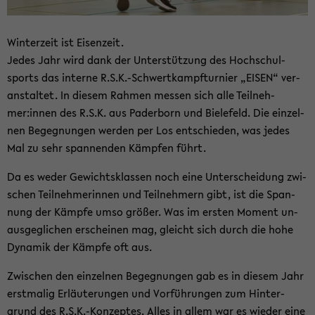
Win­ter­zeit ist Ei­sen­zeit.
Jedes Jahr wird dank der Un­ter­stüt­zung des Hoch­schul­
sports das in­ter­ne R.S.K.-​Schwertkampfturnier „EISEN“ ver­
an­stal­tet. In die­sem Rah­men mes­sen sich alle Teil­neh­
mer:innen des R.S.K. aus Pa­der­born und Bie­le­feld. Die ein­zel­
nen Be­geg­nun­gen wer­den per Los ent­schie­den, was jedes
Mal zu sehr span­nen­den Kämp­fen führt.
Da es weder Ge­wichts­klas­sen noch eine Un­ter­schei­dung zwi­
schen Teil­neh­me­rin­nen und Teil­neh­mern gibt, ist die Span­
nung der Kämp­fe umso grö­ßer. Was im ers­ten Mo­ment un­
aus­ge­gli­chen er­schei­nen mag, gleicht sich durch die hohe
Dy­na­mik der Kämp­fe oft aus.
Zwi­schen den ein­zel­nen Be­geg­nun­gen gab es in die­sem Jahr
erst­ma­lig Er­läu­te­run­gen und Vor­füh­run­gen zum Hin­ter­
grund des R.S.K.-​Konzeptes. Alles in allem war es wie­der eine