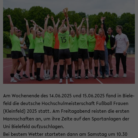
Am Wo­chen­en­de des 14.06.2025 und 15.06.2025 fand in Bie­le­
feld die deut­sche Hoch­schul­meis­ter­schaft Fuß­ball Frau­en
(Klein­feld) 2025 statt. Am Frei­tag­abend reis­ten die ers­ten
Mann­schaf­ten an, um ihre Zelte auf den Sport­an­la­gen der
Uni Bie­le­feld auf­zu­schla­gen.
Bei bes­tem Wet­ter star­te­ten dann am Sams­tag um 10.30