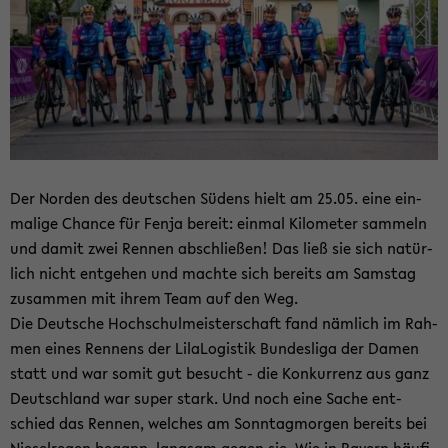
Der Nor­den des deut­schen Sü­dens hielt am 25.05. eine ein­
ma­li­ge Chan­ce für Fenja be­reit: ein­mal Ki­lo­me­ter sam­meln
und damit zwei Ren­nen ab­schlie­ßen! Das ließ sie sich na­tür­
lich nicht ent­ge­hen und mach­te sich be­reits am Sams­tag
zu­sam­men mit ihrem Team auf den Weg.
Die Deut­sche Hoch­schul­meis­ter­schaft fand näm­lich im Rah­
men eines Ren­nens der Li­la­Lo­gis­tik Bun­des­li­ga der Damen
statt und war somit gut be­sucht - die Kon­kur­renz aus ganz
Deutsch­land war super stark. Und noch eine Sache ent­
schied das Ren­nen, wel­ches am Sonn­tag­mor­gen be­reits bei