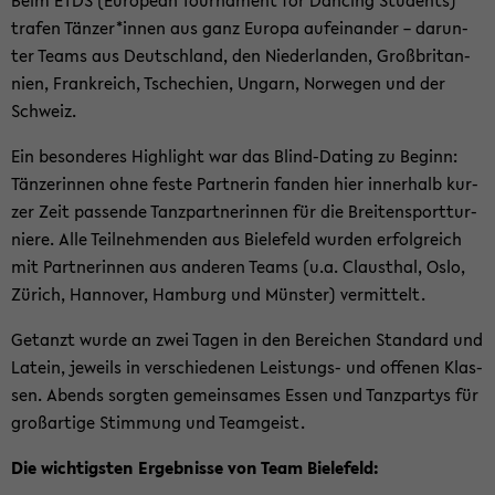
Beim ETDS (Eu­ropean Tour­na­ment for Dan­cing Stu­dents)
tra­fen Tän­zer*innen aus ganz Eu­ro­pa auf­ein­an­der – dar­un­
ter Teams aus Deutsch­land, den Nie­der­lan­den, Groß­bri­tan­
ni­en, Frank­reich, Tsche­chi­en, Un­garn, Nor­we­gen und der
Schweiz.
Ein be­son­de­res High­light war das Blind-​Dating zu Be­ginn:
Tän­ze­rin­nen ohne feste Part­ne­rin fan­den hier in­ner­halb kur­
zer Zeit pas­sen­de Tanz­part­ne­rin­nen für die Brei­ten­sport­tur­
nie­re. Alle Teil­neh­men­den aus Bie­le­feld wur­den er­folg­reich
mit Part­ne­rin­nen aus an­de­ren Teams (u.a. Claus­thal, Oslo,
Zü­rich, Han­no­ver, Ham­burg und Müns­ter) ver­mit­telt.
Ge­tanzt wurde an zwei Tagen in den Be­rei­chen Stan­dard und
La­tein, je­weils in ver­schie­de­nen Leistungs-​ und of­fe­nen Klas­
sen. Abends sorg­ten ge­mein­sa­mes Essen und Tanz­par­tys für
groß­ar­ti­ge Stim­mung und Team­geist.
Die wich­tigs­ten Er­geb­nis­se von Team Bie­le­feld: