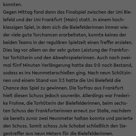
konn­ten.
Gegen Mit­tag fand dann das Fi­nal­spiel zwi­schen der Uni Bie­
le­feld und der Uni Frank­furt (Main) statt. In einem hoch­
klas­si­gen Spiel, in dem sich die Bie­le­fel­de­rin­nen immer wie­
der viele gute Tor­chan­cen er­ar­bei­te­ten, konn­te kei­nes der
bei­den Teams in der re­gu­lä­ren Spiel­zeit einen Tref­fer er­zie­len.
Dies lag vor allem an der sehr guten Leis­tung der Frank­fur­
ter Tor­hü­te­rin und den Ab­wehr­spie­le­rin­nen. Auch nach zwei­
mal fünf Mi­nu­ten Ver­län­ge­rung hatte das 0:0 noch Be­stand,
so­dass es ins Neun­me­ter­schie­ßen ging. Nach neun Schüt­zin­
nen und einem Stand von 3:3 hatte die Uni Bie­le­feld die
Chan­ce das Spiel zu ge­win­nen. Die Tor­frau aus Frank­furt
hielt die­sen Schuss je­doch sou­ve­rän. Al­ler­dings war Fre­de­ri­
ke Froh­ne, die Tor­hü­te­rin der Bie­le­fel­de­rin­nen, beim sechs­
ten Schuss der Frank­fur­te­rin­nen er­neut zur Stel­le, nach­dem
sie be­reits zuvor zwei Neun­me­ter hal­ten konn­te und pa­rier­te
den Schuss. Somit schoss Jule Scho­bel schließ­lich den Sie­
ges­tref­fer aus neun Me­tern für die Bie­le­fel­de­rin­nen.