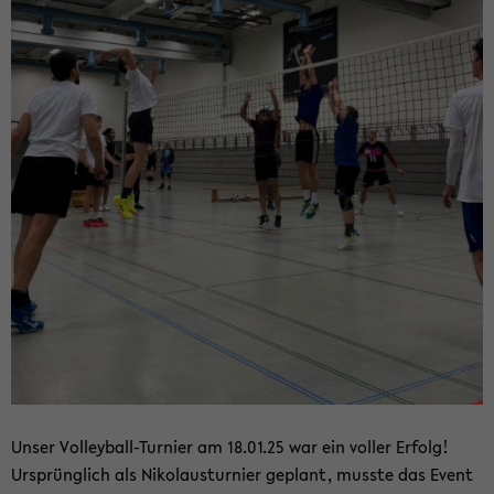
Unser Volleyball-​Turnier am 18.01.25 war ein vol­ler Er­folg!
Ur­sprüng­lich als Ni­ko­laus­tur­nier ge­plant, muss­te das Event