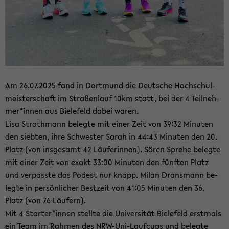
Am 26.07.2025 fand in Dort­mund die Deut­sche Hoch­schul­
meis­ter­schaft im Stra­ßen­lauf 10km statt, bei der 4 Teil­neh­
mer*innen aus Bie­le­feld dabei waren.
Lisa Stroth­mann be­leg­te mit einer Zeit von 39:32 Mi­nu­ten
den sieb­ten, ihre Schwes­ter Sarah in 44:43 Mi­nu­ten den 20.
Platz (von ins­ge­samt 42 Läu­fe­rin­nen). Sören Spre­he be­leg­te
mit einer Zeit von exakt 33:00 Mi­nu­ten den fünf­ten Platz
und ver­pass­te das Po­dest nur knapp. Milan Drans­mann be­
leg­te in per­sön­li­cher Best­zeit von 41:05 Mi­nu­ten den 36.
Platz (von 76 Läu­fern).
Mit 4 Star­ter*innen stell­te die Uni­ver­si­tät Bie­le­feld erst­mals
ein Team im Rah­men des NRW-​Uni-Laufcups und be­leg­te