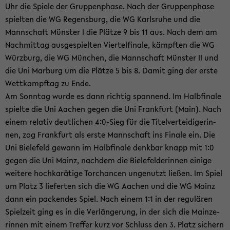
Uhr die Spie­le der Grup­pen­pha­se. Nach der Grup­pen­pha­se
spiel­ten die WG Re­gens­burg, die WG Karls­ru­he und die
Mann­schaft Müns­ter I die Plät­ze 9 bis 11 aus. Nach dem am
Nach­mit­tag aus­ge­spiel­ten Vier­tel­fi­na­le, kämpf­ten die WG
Würz­burg, die WG Mün­chen, die Mann­schaft Müns­ter II und
die Uni Mar­burg um die Plät­ze 5 bis 8. Damit ging der erste
Wett­kampf­tag zu Ende.
Am Sonn­tag wurde es dann rich­tig span­nend. Im Halb­fi­na­le
spiel­te die Uni Aa­chen gegen die Uni Frank­furt (Main). Nach
einem re­la­tiv deut­li­chen 4:0-​Sieg für die Ti­tel­ver­tei­di­ge­rin­
nen, zog Frank­furt als erste Mann­schaft ins Fi­na­le ein. Die
Uni Bie­le­feld ge­wann im Halb­fi­na­le denk­bar knapp mit 1:0
gegen die Uni Mainz, nach­dem die Bie­le­fel­de­rin­nen ei­ni­ge
wei­te­re hoch­ka­rä­ti­ge Tor­chan­cen un­ge­nutzt lie­ßen. Im Spiel
um Platz 3 lie­fer­ten sich die WG Aa­chen und die WG Mainz
dann ein pa­cken­des Spiel. Nach einem 1:1 in der re­gu­lä­ren
Spiel­zeit ging es in die Ver­län­ge­rung, in der sich die Main­ze­
rin­nen mit einem Tref­fer kurz vor Schluss den 3. Platz si­chern