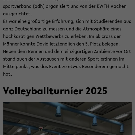
sport­ver­band (adh) or­ga­ni­siert und von der RWTH Aa­chen
aus­ge­rich­tet.
Es war eine groß­ar­ti­ge Er­fah­rung, sich mit Stu­die­ren­den aus
ganz Deutsch­land zu mes­sen und die At­mo­sphä­re eines
hoch­ka­rä­ti­gen Wett­be­werbs zu er­le­ben. Im Ski­cross der
Män­ner konn­te David letzt­end­lich den 5. Platz be­le­gen.
Neben dem Ren­nen und dem ein­zig­ar­ti­gen Am­bi­en­te vor Ort
stand auch der Aus­tausch mit an­de­ren Sport­ler:innen im
Mit­tel­punkt, was das Event zu etwas Be­son­de­rem ge­macht
hat.
Vol­ley­ball­tur­nier 2025