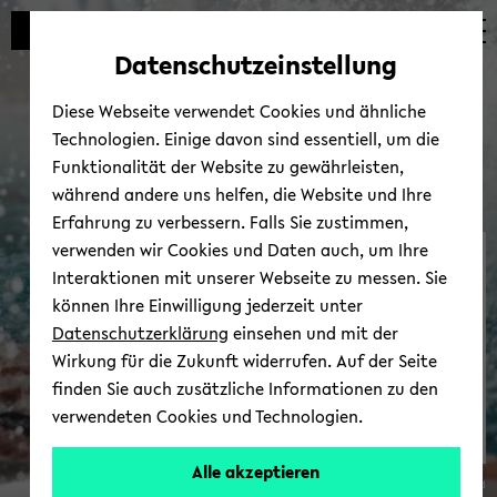
Automatische
zum
zum
zum
Inhaltswechsel
Hauptinhalt
Hauptmenü
Fußbereich
Datenschutzeinstellung
vermeiden
wechseln
wechseln
wechseln
Diese Webseite verwendet Cookies und ähnliche
Technologien. Einige davon sind essentiell, um die
Funktionalität der Website zu gewährleisten,
während andere uns helfen, die Website und Ihre
Erfahrung zu verbessern. Falls Sie zustimmen,
verwenden wir Cookies und Daten auch, um Ihre
Hoch­schul­sport
Interaktionen mit unserer Webseite zu messen. Sie
können Ihre Einwilligung jederzeit unter
Datenschutzerklärung
einsehen und mit der
Wirkung für die Zukunft widerrufen. Auf der Seite
finden Sie auch zusätzliche Informationen zu den
verwendeten Cookies und Technologien.
Alle akzeptieren
© Uni­ver­si­tät Bie­le­feld