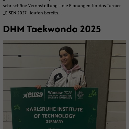
sehr schö­ne Ver­an­stal­tung – die Pla­nun­gen für das Tur­nier
„EISEN 2027“ lau­fen be­reits...
DHM Tae­kwon­do 2025