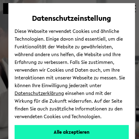
Automatische
zum
zum
zum
Inhaltswechsel
Hauptinhalt
Hauptmenü
Fußbereich
Datenschutzeinstellung
vermeiden
wechseln
wechseln
wechseln
Diese Webseite verwendet Cookies und ähnliche
Technologien. Einige davon sind essentiell, um die
Funktionalität der Website zu gewährleisten,
während andere uns helfen, die Website und Ihre
Erfahrung zu verbessern. Falls Sie zustimmen,
verwenden wir Cookies und Daten auch, um Ihre
teutolab-​biotechnologie
Interaktionen mit unserer Webseite zu messen. Sie
können Ihre Einwilligung jederzeit unter
Datenschutzerklärung
einsehen und mit der
Wirkung für die Zukunft widerrufen. Auf der Seite
finden Sie auch zusätzliche Informationen zu den
verwendeten Cookies und Technologien.
Alle akzeptieren
© Uni­ver­si­tät Bie­le­feld