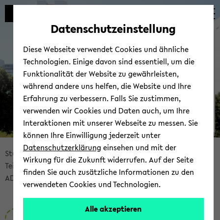
Automatische
zum
zum
zum
Inhaltswechsel
Hauptinhalt
Hauptmenü
Fußbereich
Datenschutzeinstellung
vermeiden
wechseln
wechseln
wechseln
ADHS-​Vernetzungsgruppe
Diese Webseite verwendet Cookies und ähnliche
Technologien. Einige davon sind essentiell, um die
Funktionalität der Website zu gewährleisten,
während andere uns helfen, die Website und Ihre
Erfahrung zu verbessern. Falls Sie zustimmen,
verwenden wir Cookies und Daten auch, um Ihre
Interaktionen mit unserer Webseite zu messen. Sie
können Ihre Einwilligung jederzeit unter
© Uni­ver­si­tät Bie­le­feld
Datenschutzerklärung
einsehen und mit der
Bread­
Stu­die­ren­den­por­tal
Wirkung für die Zukunft widerrufen. Auf der Seite
crumb
Teil­ha­be­un­ter­stüt­zung im Stu­di­um
finden Sie auch zusätzliche Informationen zu den
über­
ADHS-​Vernetzungsgruppe
verwendeten Cookies und Technologien.
sprin­
gen
Alle akzeptieren
und