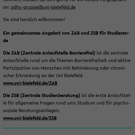
an:
adhs-​gruppe@uni-​bielefeld.de
Sie sind herz­lich will­kom­men!
Ein ge­mein­sa­mes An­ge­bot von ZAB und ZSB für Stu­die­ren­
de
Die ZAB (Zen­tra­le An­lauf­stel­le Bar­rie­re­frei)
ist die zen­tra­le
An­lauf­stel­le rund um die The­men Bar­rie­re­frei­heit und ak­ti­ve
Par­ti­zi­pa­ti­on von Men­schen mit Be­hin­de­rung oder chro­ni­
scher Er­kran­kung an der Uni Bie­le­feld.
www.uni-​bielefeld.de/ZAB
Die ZSB (Zen­tra­le Stu­di­en­be­ra­tung)
ist die erste An­lauf­stel­
le für all­ge­mei­ne Fra­gen rund ums Stu­di­um und für psy­cho­
so­zia­le Be­ra­tungs­an­lie­gen.
www.uni-​bielefeld.de/ZSB
Zum