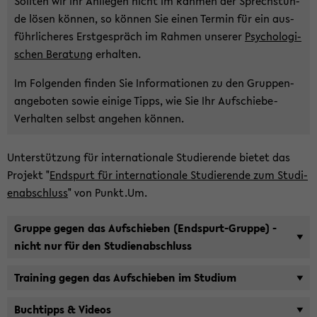
Soll­ten wir Ihr An­lie­gen nicht im Rah­men der Sprech­stun­
de lösen kön­nen, so kön­nen Sie einen Ter­min für ein aus­
führ­li­che­res Erst­ge­spräch im Rah­men un­se­rer
Psy­cho­lo­gi­
schen Be­ra­tung
er­hal­ten.
Im Fol­gen­den fin­den Sie In­for­ma­tio­nen zu den Grup­pen­
an­ge­bo­ten sowie ei­ni­ge Tipps, wie Sie Ihr Aufschiebe-​
Verhalten selbst an­ge­hen kön­nen.
Un­ter­stüt­zung für in­ter­na­tio­na­le Stu­die­ren­de bie­tet das
Pro­jekt "
End­spurt für in­ter­na­tio­na­le Stu­die­ren­de zum Stu­di­
en­ab­schluss
" von Punkt.Um.
Grup­pe gegen das Auf­schie­ben (Endspurt-​Gruppe) -
nicht nur für den Stu­di­en­ab­schluss
Trai­ning gegen das Auf­schie­ben im Stu­di­um
Buch­tipps & Vi­de­os