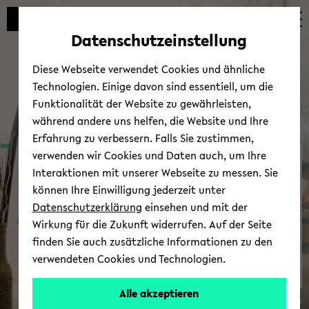
Automatische
skip
skip
skip
Inhaltswechsel
to
to
to
Datenschutzeinstellung
vermeiden
main
main
footer
content
menu
Diese Webseite verwendet Cookies und ähnliche
Technologien. Einige davon sind essentiell, um die
Funktionalität der Website zu gewährleisten,
während andere uns helfen, die Website und Ihre
Erfahrung zu verbessern. Falls Sie zustimmen,
verwenden wir Cookies und Daten auch, um Ihre
Zen­tra­le Stu­di­en­be­ra­tung
Interaktionen mit unserer Webseite zu messen. Sie
können Ihre Einwilligung jederzeit unter
Datenschutzerklärung
einsehen und mit der
Wirkung für die Zukunft widerrufen. Auf der Seite
finden Sie auch zusätzliche Informationen zu den
verwendeten Cookies und Technologien.
Alle akzeptieren
© Uni­ver­si­tät Bie­le­feld