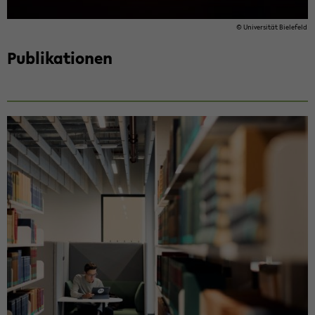
© Uni­ver­si­tät Bie­le­feld
Pu­bli­ka­tio­nen