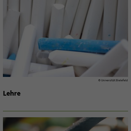
© Uni­ver­si­tät Bie­le­feld
Lehre