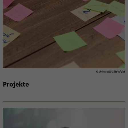
© Uni­ver­si­tät Bie­le­feld
Pro­jek­te