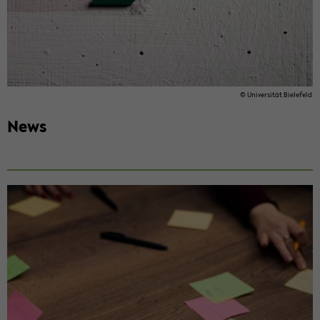
© Uni­ver­si­tät Bie­le­feld
News