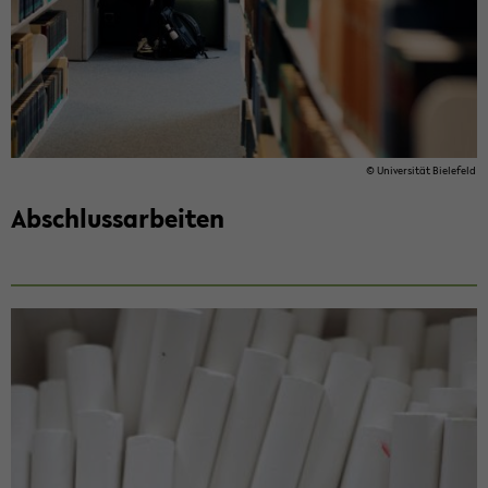
© Uni­ver­si­tät Bie­le­feld
Ab­schluss­ar­bei­ten