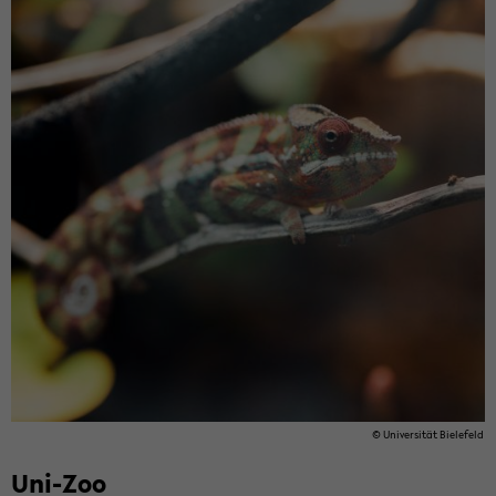
© Uni­ver­si­tät Bie­le­feld
Uni-​Zoo