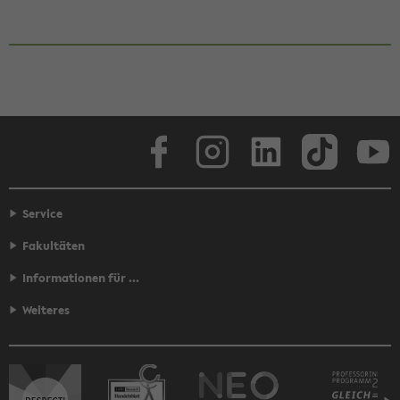
Face­book
In­sta­gram
Lin­ke­dIn
Tik­Tok
You
Service
Fakultäten
Informationen für ...
Weiteres