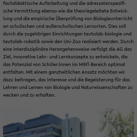
fach­di­dak­ti­sche Auf­ar­bei­tung und die adres­sa­ten­spe­zi­fi­
sche Ver­mitt­lung eben­so wie die theo­rie­ge­lei­te­te Ent­wick­
lung und die em­pi­ri­sche Über­prü­fung von Bio­lo­gie­un­ter­richt
an schu­li­schen und au­ßer­schu­li­schen Lern­or­ten. Dies soll
durch die zu­ge­hö­ri­gen Ein­rich­tun­gen teutolab-​biologie und
teutolab-​robotik sowie den Uni-​Zoo rea­li­siert wer­den. Durch
eine in­ter­dis­zi­pli­nä­re Her­an­ge­hens­wei­se ver­folgt die AG das
Ziel, in­no­va­ti­ve Lehr- und Lern­kon­zep­te zu ent­wi­ckeln, die
das Po­ten­zi­al von Schü­ler:innen im MINT-​Bereich op­ti­mal
ent­fal­ten. Mit einem ganz­heit­li­chen An­satz möch­ten wir
dazu bei­tra­gen, das In­ter­es­se und die Be­geis­te­rung für das
Leh­ren und Ler­nen von Bio­lo­gie und Na­tur­wis­sen­schaf­ten zu
we­cken und zu er­hal­ten.