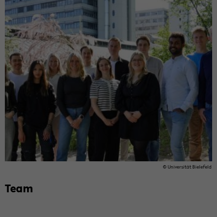
© Uni­ver­si­tät Bie­le­feld
Team