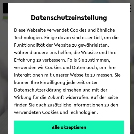
Automatische
zum
zum
zum
Inhaltswechsel
Hauptinhalt
Hauptmenü
Fußbereich
Datenschutzeinstellung
vermeiden
wechseln
wechseln
wechseln
Diese Webseite verwendet Cookies und ähnliche
Technologien. Einige davon sind essentiell, um die
Funktionalität der Website zu gewährleisten,
während andere uns helfen, die Website und Ihre
Erfahrung zu verbessern. Falls Sie zustimmen,
verwenden wir Cookies und Daten auch, um Ihre
Biologiedidaktik –
Interaktionen mit unserer Webseite zu messen. Sie
Begabungs­forschung
können Ihre Einwilligung jederzeit unter
Datenschutzerklärung
einsehen und mit der
Wirkung für die Zukunft widerrufen. Auf der Seite
finden Sie auch zusätzliche Informationen zu den
verwendeten Cookies und Technologien.
Kon­takt
Alle akzeptieren
© Uni­ver­si­tät Bie­le­feld