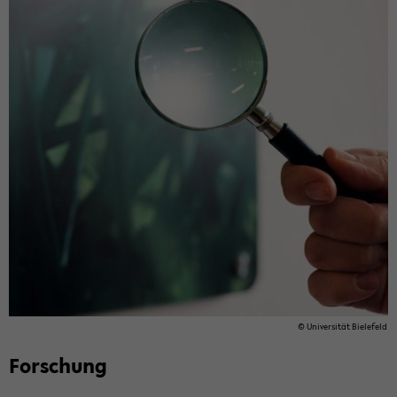
© Uni­ver­si­tät Bie­le­feld
For­schung