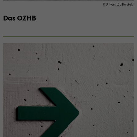
© Uni­ver­si­tät Bie­le­feld
Das OZHB