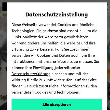
Automatische
zum
zum
zum
Inhaltswechsel
Hauptinhalt
Hauptmenü
Fußbereich
Datenschutzeinstellung
vermeiden
wechseln
wechseln
wechseln
Diese Webseite verwendet Cookies und ähnliche
Technologien. Einige davon sind essentiell, um die
Funktionalität der Website zu gewährleisten,
während andere uns helfen, die Website und Ihre
Erfahrung zu verbessern. Falls Sie zustimmen,
verwenden wir Cookies und Daten auch, um Ihre
Bio­lo­gi­sche Samm­lung
Interaktionen mit unserer Webseite zu messen. Sie
können Ihre Einwilligung jederzeit unter
Datenschutzerklärung
einsehen und mit der
Wirkung für die Zukunft widerrufen. Auf der Seite
finden Sie auch zusätzliche Informationen zu den
verwendeten Cookies und Technologien.
Kon­takt
Alle akzeptieren
© Uni­ver­si­tät Bie­le­feld