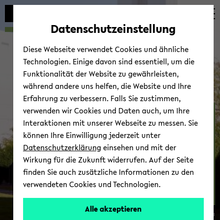
Automatische
zum
zum
zum
Inhaltswechsel
Hauptinhalt
Hauptmenü
Fußbereich
Datenschutzeinstellung
vermeiden
wechseln
wechseln
wechseln
Diese Webseite verwendet Cookies und ähnliche
Technologien. Einige davon sind essentiell, um die
Funktionalität der Website zu gewährleisten,
während andere uns helfen, die Website und Ihre
Erfahrung zu verbessern. Falls Sie zustimmen,
verwenden wir Cookies und Daten auch, um Ihre
Bio­lo­gie­di­dak­tik - Zoo­lo­
Interaktionen mit unserer Webseite zu messen. Sie
gie und Hu­man­bio­lo­gie
können Ihre Einwilligung jederzeit unter
Datenschutzerklärung
einsehen und mit der
Wirkung für die Zukunft widerrufen. Auf der Seite
finden Sie auch zusätzliche Informationen zu den
verwendeten Cookies und Technologien.
Kon­takt
Alle akzeptieren
© Uni­ver­si­tät Bie­le­feld