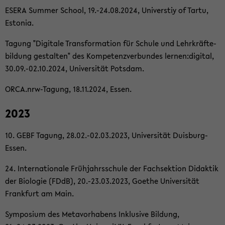
ESERA Sum­mer School, 19.-24.08.2024, Uni­ver­stiy of Tartu,
Es­to­nia.
Ta­gung "Di­gi­ta­le Trans­for­ma­ti­on für Schu­le und Lehr­kräf­te­
bil­dung ge­stal­ten" des Kom­pe­tenz­ver­bun­des ler­nen:di­gi­tal,
30.09.-02.10.2024, Uni­ver­si­tät Pots­dam.
ORCA.nrw-​Tagung, 18.11.2024, Essen.
2023
10. GEBF Ta­gung, 28.02.-02.03.2023, Uni­ver­si­tät Duisburg-​
Essen.
24. In­ter­na­tio­na­le Früh­jahrs­schu­le der Fach­sek­ti­on Di­dak­tik
der Bio­lo­gie (FDdB), 20.-23.03.2023, Goe­the Uni­ver­si­tät
Frank­furt am Main.
Sym­po­si­um des Me­ta­vor­ha­bens In­klu­si­ve Bil­dung,