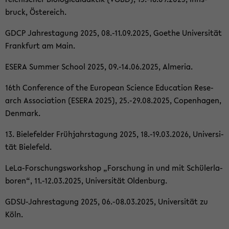
bruck, Ös­te­reich.
GDCP Jah­res­ta­gung 2025, 08.-11.09.2025, Goe­the Uni­ver­si­tät
Frank­furt am Main.
ESERA Sum­mer School 2025, 09.-14.06.2025, Al­me­ria.
16th Con­fe­rence of the Eu­ropean Sci­ence Edu­ca­ti­on Re­se­
arch As­so­cia­ti­on (ESERA 2025), 25.-29.08.2025, Co­pen­ha­gen,
Den­mark.
13. Bie­le­fel­der Früh­jahrs­ta­gung 2025, 18.-19.03.2026, Uni­ver­si­
tät Bie­le­feld.
LeLa-​Forschungsworkshop „For­schung in und mit Schü­ler­la­
bo­ren“, 11.-12.03.2025, Uni­ver­si­tät Ol­den­burg.
GDSU-​Jahrestagung 2025, 06.-08.03.2025, Uni­ver­si­tät zu
Köln.