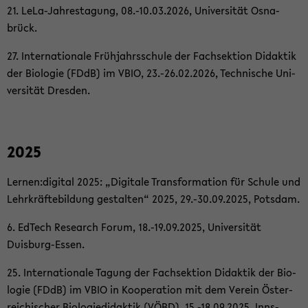
21. LeLa-​Jahrestagung, 08.-10.03.2026, Uni­ver­si­tät Os­na­
brück.
27. In­ter­na­tio­na­le Früh­jahrs­schu­le der Fach­sek­ti­on Di­dak­tik
der Bio­lo­gie (FDdB) im VBIO, 23.-26.02.2026, Tech­ni­sche Uni­
ver­si­tät Dres­den.
2025
Ler­nen:di­gi­tal 2025: „Di­gi­ta­le Trans­for­ma­ti­on für Schu­le und
Lehr­kräf­te­bil­dung ge­stal­ten“ 2025, 29.-30.09.2025, Pots­dam.
6. Ed­Tech Re­se­arch Forum, 18.-19.09.2025, Uni­ver­si­tät
Duisburg-​Essen.
25. In­ter­na­tio­na­le Ta­gung der Fach­sek­ti­on Di­dak­tik der Bio­
lo­gie (FDdB) im VBIO in Ko­ope­ra­ti­on mit dem Ver­ein Ös­ter­
rei­chi­scher Bio­lo­gie­di­dak­tik (VÖBD), 15.-18.09.2025, Inns­