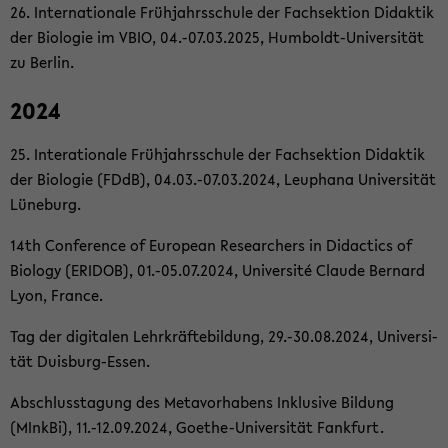
26. In­ter­na­tio­na­le Früh­jahrs­schu­le der Fach­sek­ti­on Di­dak­tik
der Bio­lo­gie im VBIO, 04.-07.03.2025, Humboldt-​Universität
zu Ber­lin.
2024
25. In­te­ra­tio­na­le Früh­jahrs­schu­le der Fach­sek­ti­on Di­dak­tik
der Bio­lo­gie (FDdB), 04.03.-07.03.2024, Leu­pha­na Uni­ver­si­tät
Lü­ne­burg.
14th Con­fe­rence of Eu­ropean Re­se­ar­chers in Di­dac­tics of
Bio­lo­gy (ER­ID­OB), 01.-05.07.2024, Uni­ver­sité Clau­de Ber­nard
Lyon, Fran­ce.
Tag der di­gi­ta­len Lehr­kräf­te­bil­dung, 29.-30.08.2024, Uni­ver­si­
tät Duisburg-​Essen.
Ab­schluss­ta­gung des Me­ta­vor­ha­bens In­klu­si­ve Bil­dung
(MInk­Bi), 11.-12.09.2024, Goethe-​Universität Fank­furt.