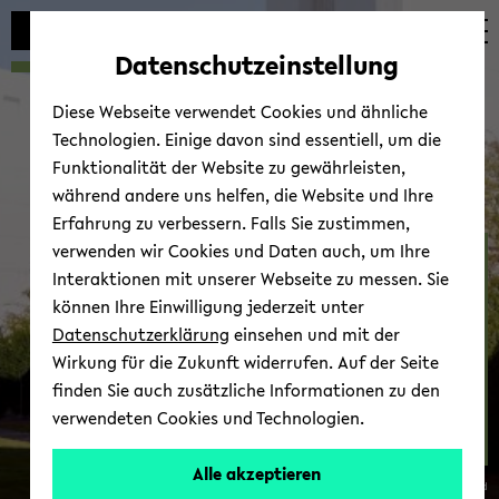
Automatische
zum
zum
zum
Inhaltswechsel
Hauptinhalt
Hauptmenü
Fußbereich
Datenschutzeinstellung
vermeiden
wechseln
wechseln
wechseln
Diese Webseite verwendet Cookies und ähnliche
Technologien. Einige davon sind essentiell, um die
Funktionalität der Website zu gewährleisten,
während andere uns helfen, die Website und Ihre
Erfahrung zu verbessern. Falls Sie zustimmen,
verwenden wir Cookies und Daten auch, um Ihre
Bio­lo­gie­di­dak­tik - Zoo­lo­
Interaktionen mit unserer Webseite zu messen. Sie
gie und Hu­man­bio­lo­gie
können Ihre Einwilligung jederzeit unter
Datenschutzerklärung
einsehen und mit der
Wirkung für die Zukunft widerrufen. Auf der Seite
finden Sie auch zusätzliche Informationen zu den
verwendeten Cookies und Technologien.
Kon­takt
Alle akzeptieren
© Uni­ver­si­tät Bie­le­feld