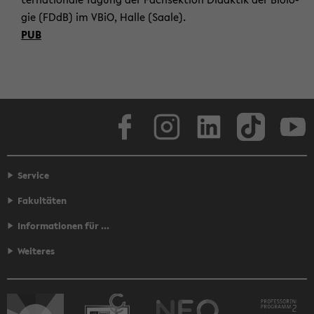
gie (FDdB) im VBiO, Halle (Saale).
PUB
Face­book
In­sta­gram
Lin­ke­dIn
Tik­Tok
You
Service
Fakultäten
Informationen für ...
Weiteres