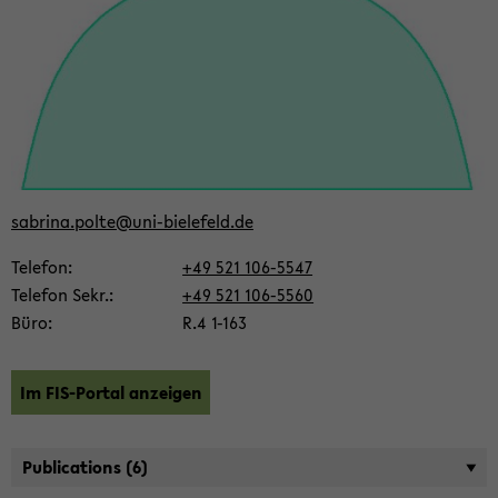
sa­bri­na.polte@uni-​bielefeld.de
Te­le­fon
+49 521 106-​5547
Te­le­fon Sekr.
+49 521 106-​5560
Büro
R.4 1-163
Im FIS-​Portal an­zei­gen
Pu­bli­ca­ti­ons
(6)