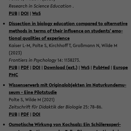
Re­se­arch in Sci­ence Edu­ca­ti­on
.
PUB
|
DOI
|
WoS
Dis­sec­tion in bio­lo­gy edu­ca­ti­on com­pa­red to al­ter­na­ti­ve
me­thods in terms of their in­flu­ence on stu­dents' emo­
tio­nal qua­li­ties of ex­pe­ri­ence
Kai­ser L-M, Polte S, Kirch­hoff T, Groß­mann N, Wilde M
(2023)
Fron­tiers in Psy­cho­lo­gy
14: 1138273.
PUB
|
PDF
|
DOI
|
Down­load (ext.)
|
WoS
|
Pub­Med
|
Eu­ro­pe
PMC
Wis­sens­er­werb mit Ori­gi­nal­ob­jek­ten im Na­tur­kun­de­mu­
se­um - Eine Pi­lot­stu­die
Polte S, Wilde M (2021)
Zeit­schrift für Di­dak­tik der Bio­lo­gie
25: 78–86.
PUB
|
PDF
|
DOI
Os­mo­ti­sche Wir­kung von Koch­salz: Ein Schü­ler­ex­pe­ri­