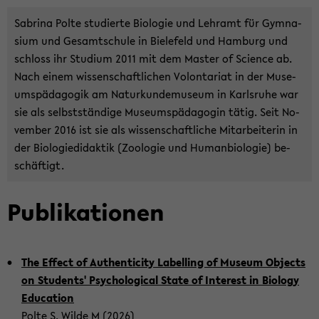
Sa­bri­na Polte stu­dier­te Bio­lo­gie und Lehr­amt für Gym­na­
si­um und Ge­samt­schu­le in Bie­le­feld und Ham­burg und
schloss ihr Stu­di­um 2011 mit dem Mas­ter of Sci­ence ab.
Nach einem wis­sen­schaft­li­chen Vo­lon­ta­ri­at in der Mu­se­
ums­päd­ago­gik am Na­tur­kun­de­mu­se­um in Karls­ru­he war
sie als selbst­stän­di­ge Mu­se­ums­päd­ago­gin tätig. Seit No­
vem­ber 2016 ist sie als wis­sen­schaft­li­che Mit­ar­bei­te­rin in
der Bio­lo­gie­di­dak­tik (Zoo­lo­gie und Hu­man­bio­lo­gie) be­
schäf­tigt.
Pu­bli­ka­tio­nen
The Ef­fect of Au­then­ti­ci­ty La­bel­ling of Mu­se­um Ob­jects
on Stu­dents' Psy­cho­lo­gi­cal State of In­te­rest in Bio­lo­gy
Edu­ca­ti­on
Polte S, Wilde M (2026)