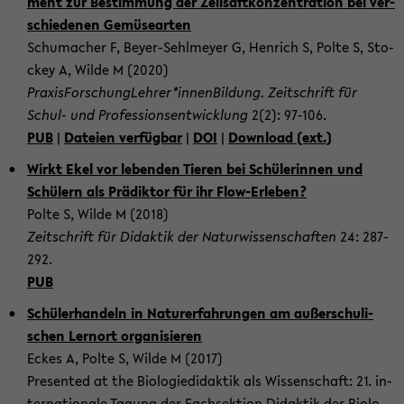
ment zur Be­stim­mung der Zell­saft­kon­zen­tra­ti­on bei ver­
schie­de­nen Ge­mü­se­ar­ten
Schu­ma­cher F, Beyer-​Sehlmeyer G, Hen­rich S, Polte S, Sto­
ckey A, Wilde M (2020)
Pra­xis­For­sch­ung­Leh­rer*in­nen­Bil­dung. Zeit­schrift für
Schul-​ und Pro­fes­si­ons­ent­wick­lung
2(2): 97-​106.
PUB
|
Da­tei­en ver­füg­bar
|
DOI
|
Down­load (ext.)
Wirkt Ekel vor le­ben­den Tie­ren bei Schü­le­rin­nen und
Schü­lern als Prä­dik­tor für ihr Flow-​Erleben?
Polte S, Wilde M (2018)
Zeit­schrift für Di­dak­tik der Na­tur­wis­sen­schaf­ten
24: 287-​
292.
PUB
Schü­ler­han­deln in Na­tur­er­fah­run­gen am au­ßer­schu­li­
schen Lern­ort or­ga­ni­sie­ren
Eckes A, Polte S, Wilde M (2017)
Pre­sen­ted at the Bio­lo­gie­di­dak­tik als Wis­sen­schaft: 21. in­
ter­na­tio­na­le Ta­gung der Fach­sek­ti­on Di­dak­tik der Bio­lo­