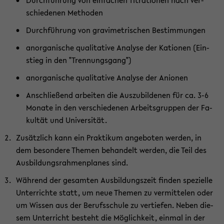
Durch­füh­rung von ein­fa­chen Ti­tra­tio­nen nach ver­
schie­de­nen Me­tho­den
Durch­füh­rung von gra­vi­me­tri­schen Be­stim­mun­gen
an­or­ga­ni­sche qua­li­ta­ti­ve Ana­ly­se der Kat­io­nen (Ein­
stieg in den "Tren­nungs­gang")
an­or­ga­ni­sche qua­li­ta­ti­ve Ana­ly­se der An­io­nen
An­schlie­ßend ar­bei­ten die Aus­zu­bil­de­nen für ca. 3-6
Mo­na­te in den ver­schie­de­nen Ar­beits­grup­pen der Fa­
kul­tät und Uni­ver­si­tät.
Zu­sätz­lich kann ein Prak­ti­kum an­ge­bo­ten wer­den, in
dem be­son­de­re The­men be­han­delt wer­den, die Teil des
Aus­bil­dungs­rah­men­pla­nes sind.
Wäh­rend der ge­sam­ten Aus­bil­dungs­zeit fin­den spe­zi­el­le
Un­ter­rich­te statt, um neue The­men zu ver­mit­te­len oder
um Wis­sen aus der Be­rufs­schu­le zu ver­tie­fen. Neben die­
sem Un­ter­richt be­steht die Mög­lich­keit, ein­mal in der