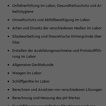
Un­fall­ver­hü­tung im Labor, Ge­sund­heits­schutz und Ar­
beits­hy­gie­ne
Um­welt­schutz und Ab­fall­be­sei­ti­gung im Labor
Arten und Ein­satz der ver­schie­de­nen Me­di­en im Labor
Glas­be­ar­bei­tung und theo­re­ti­sche Hin­ter­grün­de über
Glas
Er­stel­len der Aus­bil­dungs­nach­wei­se und Pro­to­koll­füh­
rung im Labor
All­ge­mei­ne Ge­rä­te­kun­de
Waa­gen im Labor
Schliff­ge­rä­te im Labor
Be­rech­nen und An­set­zen von ver­schie­de­nen Lö­sun­gen
Be­rech­nung und Mes­sung des pH-​Wertes