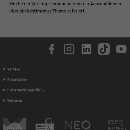
Woche ein Vor­trags­se­mi­nar, in dem ein Aus­zu­bil­den­der
über ein be­stimm­tes Thema re­fe­riert.
Face­book
In­sta­gram
Lin­ke­dIn
Tik­Tok
You
Service
Fakultäten
Informationen für ...
Weiteres