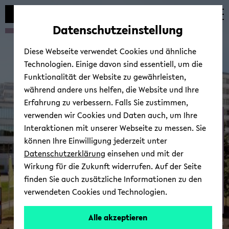
Automatische
zum
zum
zum
Inhaltswechsel
Hauptinhalt
Hauptmenü
Fußbereich
Datenschutzeinstellung
vermeiden
wechseln
wechseln
wechseln
Diese Webseite verwendet Cookies und ähnliche
Technologien. Einige davon sind essentiell, um die
Funktionalität der Website zu gewährleisten,
während andere uns helfen, die Website und Ihre
Erfahrung zu verbessern. Falls Sie zustimmen,
verwenden wir Cookies und Daten auch, um Ihre
Aus­bil­dungs­in­hal­te
Interaktionen mit unserer Webseite zu messen. Sie
können Ihre Einwilligung jederzeit unter
Datenschutzerklärung
einsehen und mit der
Wirkung für die Zukunft widerrufen. Auf der Seite
finden Sie auch zusätzliche Informationen zu den
verwendeten Cookies und Technologien.
Alle akzeptieren
© Uni­ver­si­tät Bie­le­feld