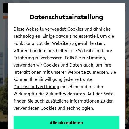
Automatische
zum
zum
zum
Inhaltswechsel
Hauptinhalt
Hauptmenü
Fußbereich
Datenschutzeinstellung
vermeiden
wechseln
wechseln
wechseln
Diese Webseite verwendet Cookies und ähnliche
Technologien. Einige davon sind essentiell, um die
Funktionalität der Website zu gewährleisten,
während andere uns helfen, die Website und Ihre
Erfahrung zu verbessern. Falls Sie zustimmen,
verwenden wir Cookies und Daten auch, um Ihre
Zen­trum für Kindheits-​
Interaktionen mit unserer Webseite zu messen. Sie
und Ju­gend­for­schung
können Ihre Einwilligung jederzeit unter
Datenschutzerklärung
einsehen und mit der
Wirkung für die Zukunft widerrufen. Auf der Seite
finden Sie auch zusätzliche Informationen zu den
verwendeten Cookies und Technologien.
Alle akzeptieren
© Uni­ver­si­tät Bie­le­feld