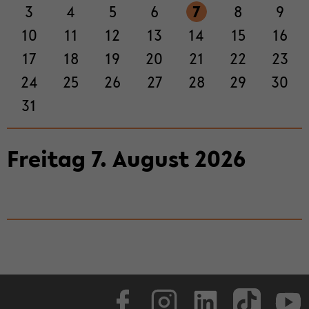
3
4
5
6
7
8
9
ti­
on
10
11
12
13
14
15
16
wech­
17
18
19
20
21
22
23
seln
24
25
26
27
28
29
30
31
Frei­tag
7
.
Au­gust
2026
Face­book
In­sta­gram
Lin­ke­dIn
Tik­Tok
You