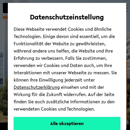
Automatische
zum
zum
zum
Inhaltswechsel
Hauptinhalt
Hauptmenü
Fußbereich
Datenschutzeinstellung
vermeiden
wechseln
wechseln
wechseln
Diese Webseite verwendet Cookies und ähnliche
Technologien. Einige davon sind essentiell, um die
Funktionalität der Website zu gewährleisten,
während andere uns helfen, die Website und Ihre
Erfahrung zu verbessern. Falls Sie zustimmen,
verwenden wir Cookies und Daten auch, um Ihre
Zen­trum für Kindheits-​
Interaktionen mit unserer Webseite zu messen. Sie
und Ju­gend­for­schung
können Ihre Einwilligung jederzeit unter
Datenschutzerklärung
einsehen und mit der
Wirkung für die Zukunft widerrufen. Auf der Seite
finden Sie auch zusätzliche Informationen zu den
verwendeten Cookies und Technologien.
Alle akzeptieren
© Uni­ver­si­tät Bie­le­feld