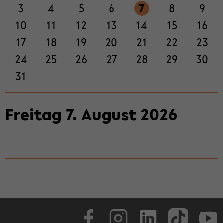
3
4
5
6
7
8
9
ti­
on
10
11
12
13
14
15
16
wech­
17
18
19
20
21
22
23
seln
24
25
26
27
28
29
30
31
Frei­tag
7
.
Au­gust
2026
Face­book
In­sta­gram
Lin­ke­dIn
Tik­Tok
You