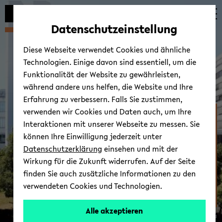
Automatische
zum
zum
zum
Inhaltswechsel
Hauptinhalt
Hauptmenü
Fußbereich
Datenschutzeinstellung
vermeiden
wechseln
wechseln
wechseln
Diese Webseite verwendet Cookies und ähnliche
Technologien. Einige davon sind essentiell, um die
Funktionalität der Website zu gewährleisten,
während andere uns helfen, die Website und Ihre
Erfahrung zu verbessern. Falls Sie zustimmen,
verwenden wir Cookies und Daten auch, um Ihre
Zen­trum für Kindheits-​
Interaktionen mit unserer Webseite zu messen. Sie
und Ju­gend­for­schung
können Ihre Einwilligung jederzeit unter
Datenschutzerklärung
einsehen und mit der
Wirkung für die Zukunft widerrufen. Auf der Seite
finden Sie auch zusätzliche Informationen zu den
verwendeten Cookies und Technologien.
Alle akzeptieren
© Uni­ver­si­tät Bie­le­feld