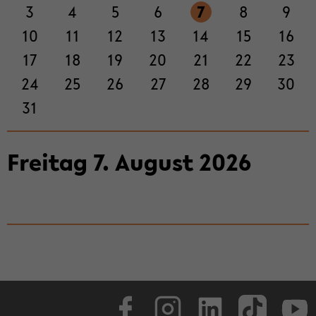
3
4
5
6
7
8
9
ti­
on
10
11
12
13
14
15
16
wech­
17
18
19
20
21
22
23
seln
24
25
26
27
28
29
30
31
Frei­tag
7
.
Au­gust
2026
Face­book
In­sta­gram
Lin­ke­dIn
Tik­Tok
You