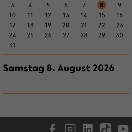
3
4
5
6
7
8
9
ti­
on
10
11
12
13
14
15
16
wech­
17
18
19
20
21
22
23
seln
24
25
26
27
28
29
30
31
Sams­tag
8
.
Au­gust
2026
Face­book
In­sta­gram
Lin­ke­dIn
Tik­Tok
You