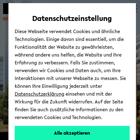
Automatische
zum
zum
zum
Inhaltswechsel
Hauptinhalt
Hauptmenü
Fußbereich
Datenschutzeinstellung
vermeiden
wechseln
wechseln
wechseln
Diese Webseite verwendet Cookies und ähnliche
Technologien. Einige davon sind essentiell, um die
Funktionalität der Website zu gewährleisten,
während andere uns helfen, die Website und Ihre
Erfahrung zu verbessern. Falls Sie zustimmen,
verwenden wir Cookies und Daten auch, um Ihre
Zen­trum für Kindheits-​
Interaktionen mit unserer Webseite zu messen. Sie
und Ju­gend­for­schung
können Ihre Einwilligung jederzeit unter
Datenschutzerklärung
einsehen und mit der
Wirkung für die Zukunft widerrufen. Auf der Seite
finden Sie auch zusätzliche Informationen zu den
verwendeten Cookies und Technologien.
Alle akzeptieren
© Uni­ver­si­tät Bie­le­feld