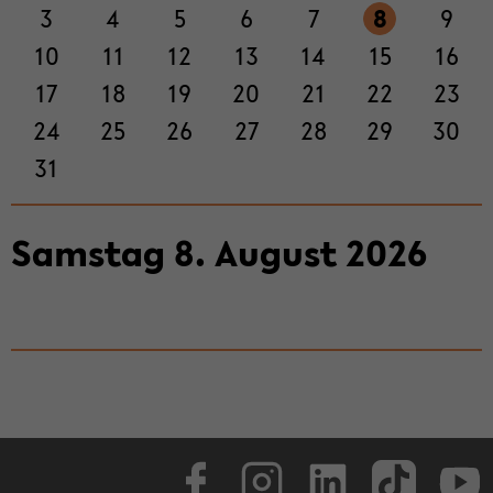
3
4
5
6
7
8
9
ti­
on
10
11
12
13
14
15
16
wech­
17
18
19
20
21
22
23
seln
24
25
26
27
28
29
30
31
Sams­tag
8
.
Au­gust
2026
Face­book
In­sta­gram
Lin­ke­dIn
Tik­Tok
You