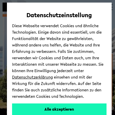
Automatische
zum
zum
zum
Inhaltswechsel
Hauptinhalt
Hauptmenü
Fußbereich
Datenschutzeinstellung
vermeiden
wechseln
wechseln
wechseln
Diese Webseite verwendet Cookies und ähnliche
Technologien. Einige davon sind essentiell, um die
Funktionalität der Website zu gewährleisten,
während andere uns helfen, die Website und Ihre
Erfahrung zu verbessern. Falls Sie zustimmen,
verwenden wir Cookies und Daten auch, um Ihre
Zen­trum für Kindheits-​
Interaktionen mit unserer Webseite zu messen. Sie
und Ju­gend­for­schung
können Ihre Einwilligung jederzeit unter
Datenschutzerklärung
einsehen und mit der
Wirkung für die Zukunft widerrufen. Auf der Seite
finden Sie auch zusätzliche Informationen zu den
verwendeten Cookies und Technologien.
Alle akzeptieren
© Uni­ver­si­tät Bie­le­feld