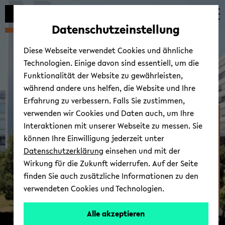
Automatische
zum
zum
zum
Inhaltswechsel
Hauptinhalt
Hauptmenü
Fußbereich
Datenschutzeinstellung
vermeiden
wechseln
wechseln
wechseln
Diese Webseite verwendet Cookies und ähnliche
Technologien. Einige davon sind essentiell, um die
Funktionalität der Website zu gewährleisten,
während andere uns helfen, die Website und Ihre
Erfahrung zu verbessern. Falls Sie zustimmen,
verwenden wir Cookies und Daten auch, um Ihre
Zen­trum für Kindheits-​
Interaktionen mit unserer Webseite zu messen. Sie
und Ju­gend­for­schung
können Ihre Einwilligung jederzeit unter
Datenschutzerklärung
einsehen und mit der
Wirkung für die Zukunft widerrufen. Auf der Seite
finden Sie auch zusätzliche Informationen zu den
verwendeten Cookies und Technologien.
Alle akzeptieren
© Uni­ver­si­tät Bie­le­feld