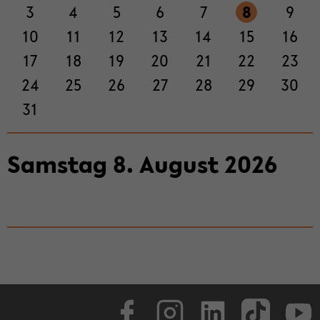
3
4
5
6
7
8
9
ti­
on
10
11
12
13
14
15
16
wech­
17
18
19
20
21
22
23
seln
24
25
26
27
28
29
30
31
Sams­tag
8
.
Au­gust
2026
Face­book
In­sta­gram
Lin­ke­dIn
Tik­Tok
You