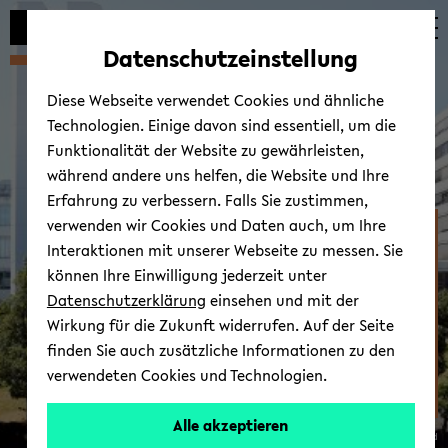
Automatische
zum
zum
zum
Inhaltswechsel
Hauptinhalt
Hauptmenü
Fußbereich
Datenschutzeinstellung
vermeiden
wechseln
wechseln
wechseln
Diese Webseite verwendet Cookies und ähnliche
Technologien. Einige davon sind essentiell, um die
Funktionalität der Website zu gewährleisten,
während andere uns helfen, die Website und Ihre
Erfahrung zu verbessern. Falls Sie zustimmen,
verwenden wir Cookies und Daten auch, um Ihre
Zen­trum für Kindheits-​
Interaktionen mit unserer Webseite zu messen. Sie
und Ju­gend­for­schung
können Ihre Einwilligung jederzeit unter
Datenschutzerklärung
einsehen und mit der
Wirkung für die Zukunft widerrufen. Auf der Seite
finden Sie auch zusätzliche Informationen zu den
verwendeten Cookies und Technologien.
Alle akzeptieren
© Uni­ver­si­tät Bie­le­feld