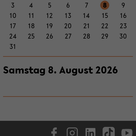
3
4
5
6
7
8
9
ti­
on
10
11
12
13
14
15
16
wech­
17
18
19
20
21
22
23
seln
24
25
26
27
28
29
30
31
Sams­tag
8
.
Au­gust
2026
Face­book
In­sta­gram
Lin­ke­dIn
Tik­Tok
You