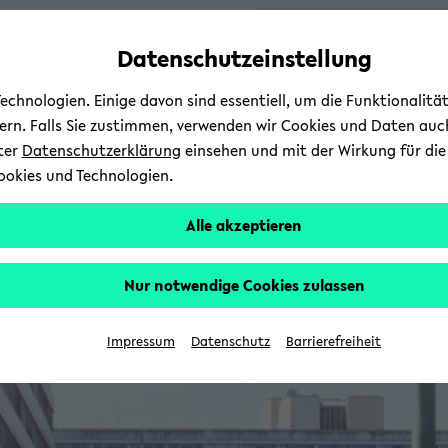
Automatische
zum
zum
zum
Inhaltswechsel
Hauptinhalt
Hauptmenü
Fußbereich
Datenschutzeinstellung
vermeiden
wechseln
wechseln
wechseln
chnologien. Einige davon sind essentiell, um die Funktionalit
sern. Falls Sie zustimmen, verwenden wir Cookies und Daten auc
nter
Datenschutzerklärung
einsehen und mit der Wirkung für die 
ookies und Technologien.
Alle akzeptieren
Nur notwendige Cookies zulassen
Impressum
Datenschutz
Barrierefreiheit