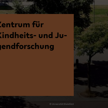
Zen­trum für
Kindheits-​ und Ju­
gend­for­schung
© Uni­ver­si­tät Bie­le­feld