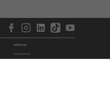
Face­book
In­sta­gram
Lin­ke­dIn
Tik­Tok
You­tube
Weiteres
Im­pres­sum
Da­ten­schutz
Bar­rie­re­frei­heit
Amt­li­che Be­kannt­ma­chun­gen und Ge­
set­ze
Letz­te Ak­tua­li­sie­rung: 8. Juli 2026
©
Uni­ver­si­tät Bie­le­feld