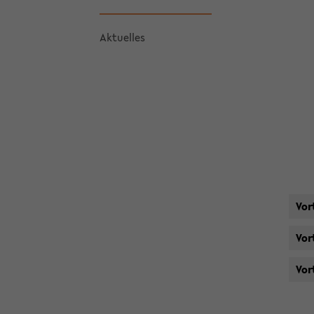
Ak­tu­el­les
Vor
Vor
Vor