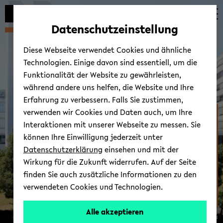
Automatische
zum
zum
zum
Inhaltswechsel
Hauptinhalt
Hauptmenü
Fußbereich
Datenschutzeinstellung
vermeiden
wechseln
wechseln
wechseln
Diese Webseite verwendet Cookies und ähnliche
Technologien. Einige davon sind essentiell, um die
Funktionalität der Website zu gewährleisten,
während andere uns helfen, die Website und Ihre
Erfahrung zu verbessern. Falls Sie zustimmen,
verwenden wir Cookies und Daten auch, um Ihre
Zen­trum für Kindheits-​
Interaktionen mit unserer Webseite zu messen. Sie
und Ju­gend­for­schung
können Ihre Einwilligung jederzeit unter
Datenschutzerklärung
einsehen und mit der
Wirkung für die Zukunft widerrufen. Auf der Seite
finden Sie auch zusätzliche Informationen zu den
verwendeten Cookies und Technologien.
Alle akzeptieren
© Uni­ver­si­tät Bie­le­feld