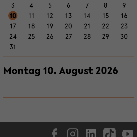
3
4
5
6
7
8
9
ti­
on
10
11
12
13
14
15
16
wech­
17
18
19
20
21
22
23
seln
24
25
26
27
28
29
30
31
Mon­tag
10
.
Au­gust
2026
Face­book
In­sta­gram
Lin­ke­dIn
Tik­Tok
You