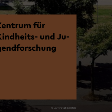
Zen­trum für
Kindheits-​ und Ju­
gend­for­schung
© Uni­ver­si­tät Bie­le­feld