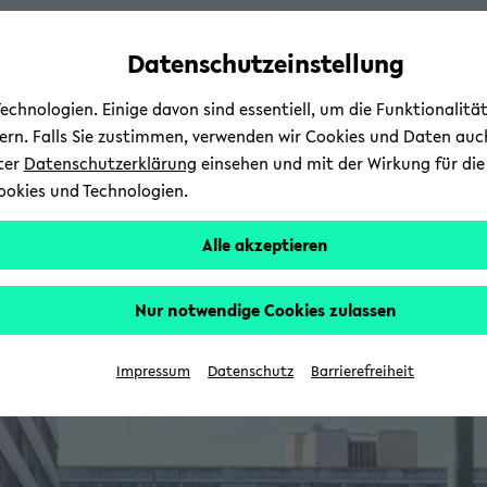
Automatische
zum
zum
zum
Inhaltswechsel
Hauptinhalt
Hauptmenü
Fußbereich
Datenschutzeinstellung
vermeiden
wechseln
wechseln
wechseln
chnologien. Einige davon sind essentiell, um die Funktionalit
sern. Falls Sie zustimmen, verwenden wir Cookies und Daten auc
nter
Datenschutzerklärung
einsehen und mit der Wirkung für die 
ookies und Technologien.
Alle akzeptieren
Nur notwendige Cookies zulassen
Impressum
Datenschutz
Barrierefreiheit