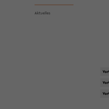
Ak­tu­el­les
Vor
Vor
Vor