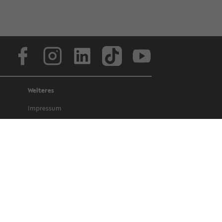
Face­book
In­sta­gram
Lin­ke­dIn
Tik­Tok
You­tube
Weiteres
Im­pres­sum
Da­ten­schutz
Bar­rie­re­frei­heit
Amt­li­che Be­kannt­ma­chun­gen und Ge­
set­ze
Letz­te Ak­tua­li­sie­rung: 8. Juli 2026
©
Uni­ver­si­tät Bie­le­feld