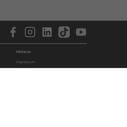
Face­book
In­sta­gram
Lin­ke­dIn
Tik­Tok
You­tube
Weiteres
Im­pres­sum
Da­ten­schutz
Bar­rie­re­frei­heit
Amt­li­che Be­kannt­ma­chun­gen und Ge­
set­ze
Letz­te Ak­tua­li­sie­rung: 8. Juli 2026
©
Uni­ver­si­tät Bie­le­feld