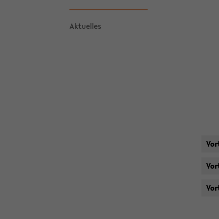
Ak­tu­el­les
Vor
Vor
Vor