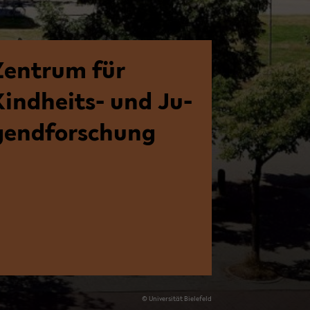
Zen­trum für
Kindheits-​ und Ju­
gend­for­schung
© Uni­ver­si­tät Bie­le­feld