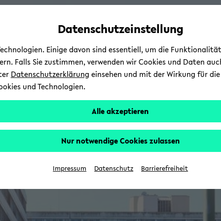
Automatische
zum
zum
zum
Inhaltswechsel
Hauptinhalt
Hauptmenü
Fußbereich
Datenschutzeinstellung
vermeiden
wechseln
wechseln
wechseln
chnologien. Einige davon sind essentiell, um die Funktionalit
sern. Falls Sie zustimmen, verwenden wir Cookies und Daten auc
nter
Datenschutzerklärung
einsehen und mit der Wirkung für die 
ookies und Technologien.
Alle akzeptieren
Nur notwendige Cookies zulassen
Impressum
Datenschutz
Barrierefreiheit