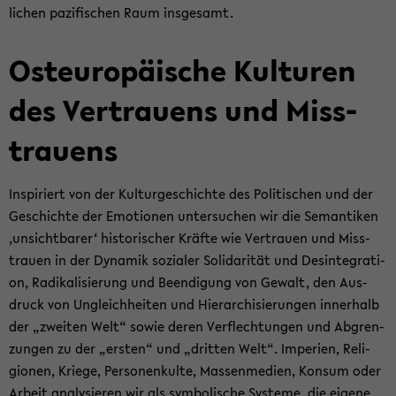
li­chen pa­zi­fi­schen Raum ins­ge­samt.
Ost­eu­ro­päi­sche Kul­tu­ren
des Ver­trau­ens und Miss­
trau­ens
In­spi­riert von der Kul­tur­ge­schich­te des Po­li­ti­schen und der
Ge­schich­te der Emo­tio­nen un­ter­su­chen wir die Se­man­ti­ken
‚un­sicht­ba­rer‘ his­to­ri­scher Kräf­te wie Ver­trau­en und Miss­
trau­en in der Dy­na­mik so­zia­ler So­li­da­ri­tät und Des­in­te­gra­ti­
on, Ra­di­ka­li­sie­rung und Be­en­di­gung von Ge­walt, den Aus­
druck von Un­gleich­hei­ten und Hier­ar­chi­sie­run­gen in­ner­halb
der „zwei­ten Welt“ sowie deren Ver­flech­tun­gen und Ab­gren­
zun­gen zu der „ers­ten“ und „drit­ten Welt“. Im­pe­ri­en, Re­li­
gio­nen, Krie­ge, Per­so­nen­kul­te, Mas­sen­me­di­en, Kon­sum oder
Ar­beit ana­ly­sie­ren wir als sym­bo­li­sche Sys­te­me, die ei­ge­ne