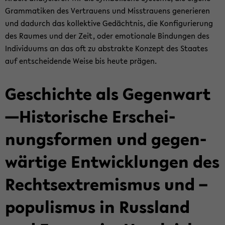
Gram­ma­ti­ken des Ver­trau­ens und Miss­trau­ens ge­ne­rie­ren
und da­durch das kol­lek­ti­ve Ge­dächt­nis, die Kon­fi­gu­rie­rung
des Rau­mes und der Zeit, oder emo­tio­na­le Bin­dun­gen des
In­di­vi­du­ums an das oft zu abs­trak­te Kon­zept des Staa­tes
auf ent­schei­den­de Weise bis heute prä­gen.
Ge­schich­te als Ge­gen­wart
—His­to­ri­sche Er­schei­
nungs­for­men und ge­gen­
wär­ti­ge Ent­wick­lun­gen des
Rechts­ex­tre­mis­mus und –
po­pu­lis­mus in Russ­land