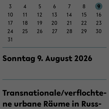
Sek­
3
4
5
6
7
8
9
ti­
on
10
11
12
13
14
15
16
wech­
17
18
19
20
21
22
23
seln
24
25
26
27
28
29
30
31
Sonn­tag
9
.
Au­gust
2026
Trans­na­tio­na­le/ver­floch­te­
ne ur­ba­ne Räume in Russ­