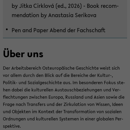
by Jitka Cirk­lová (ed., 2026) - Book re­com­
seln
men­da­ti­on by Ana­sta­sia Se­ri­ko­va
Pen and Paper Abend der Fach­schaft
Über uns
Der Ar­beits­be­reich Ost­eu­ro­päi­sche Ge­schich­te weist sich
vor allem durch den Blick auf die Be­rei­che der Kultur-​,
Politik-​ und So­zi­al­ge­schich­te aus. Im be­son­de­ren Fokus ste­
hen dabei die kul­tu­rel­len Aus­tausch­be­zie­hun­gen und Ver­
flech­tun­gen zwi­schen Eu­ro­pa, Russ­land und Asien sowie die
Frage nach Trans­fers und der Zir­ku­la­ti­on von Wis­sen, Ideen
und Ob­jek­ten im Kon­text der Trans­for­ma­ti­on von so­zia­len
Ord­nun­gen und kul­tu­rel­len Sys­te­men in einer glo­ba­len Per­
spek­ti­ve.