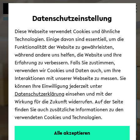
Automatische
zum
zum
zum
Inhaltswechsel
Hauptinhalt
Hauptmenü
Fußbereich
Datenschutzeinstellung
vermeiden
wechseln
wechseln
wechseln
Diese Webseite verwendet Cookies und ähnliche
Technologien. Einige davon sind essentiell, um die
Funktionalität der Website zu gewährleisten,
während andere uns helfen, die Website und Ihre
Erfahrung zu verbessern. Falls Sie zustimmen,
verwenden wir Cookies und Daten auch, um Ihre
Ost­eu­ro­päi­sche Ge­schich­
Interaktionen mit unserer Webseite zu messen. Sie
te
können Ihre Einwilligung jederzeit unter
Datenschutzerklärung
einsehen und mit der
Wirkung für die Zukunft widerrufen. Auf der Seite
finden Sie auch zusätzliche Informationen zu den
verwendeten Cookies und Technologien.
Alle akzeptieren
© Uni­ver­si­tät Bie­le­feld