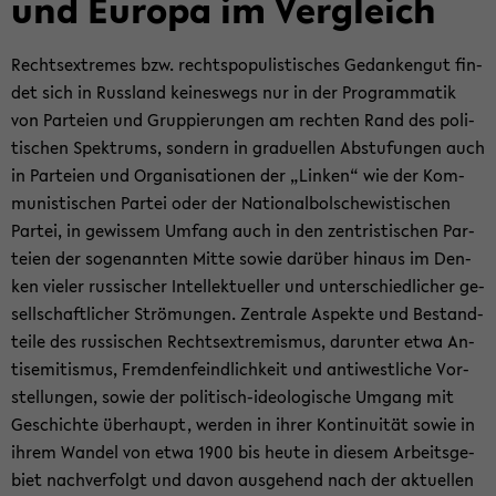
und Eu­ro­pa im Ver­gleich
Rechts­ex­tre­mes bzw. rechts­po­pu­lis­ti­sches Ge­dan­ken­gut fin­
det sich in Russ­land kei­nes­wegs nur in der Pro­gram­ma­tik
von Par­tei­en und Grup­pie­run­gen am rech­ten Rand des po­li­
ti­schen Spek­trums, son­dern in gra­du­el­len Ab­stu­fun­gen auch
in Par­tei­en und Or­ga­ni­sa­tio­nen der „Lin­ken“ wie der Kom­
mu­nis­ti­schen Par­tei oder der Na­tio­nal­bol­sche­wis­ti­schen
Par­tei, in ge­wis­sem Um­fang auch in den zen­tris­ti­schen Par­
tei­en der so­ge­nann­ten Mitte sowie dar­über hin­aus im Den­
ken vie­ler rus­si­scher In­tel­lek­tu­el­ler und un­ter­schied­li­cher ge­
sell­schaft­li­cher Strö­mun­gen. Zen­tra­le Aspek­te und Be­stand­
tei­le des rus­si­schen Rechts­ex­tre­mis­mus, dar­un­ter etwa An­
ti­se­mi­tis­mus, Frem­den­feind­lich­keit und an­ti­west­li­che Vor­
stel­lun­gen, sowie der politisch-​ideologische Um­gang mit
Ge­schich­te über­haupt, wer­den in ihrer Kon­ti­nui­tät sowie in
ihrem Wan­del von etwa 1900 bis heute in die­sem Ar­beits­ge­
biet nach­ver­folgt und davon aus­ge­hend nach der ak­tu­el­len