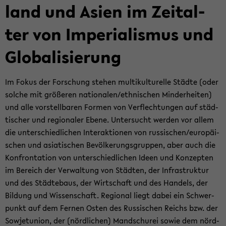
land und Asien im Zeit­al­
ter von Im­pe­ria­lis­mus und
Glo­ba­li­sie­rung
Im Fokus der For­schung ste­hen mul­ti­kul­tu­rel­le Städ­te (oder
sol­che mit grö­ße­ren na­tio­na­len/eth­ni­schen Min­der­hei­ten)
und alle vor­stell­ba­ren For­men von Ver­flech­tun­gen auf städ­
ti­scher und re­gio­na­ler Ebene. Un­ter­sucht wer­den vor allem
die un­ter­schied­li­chen In­ter­ak­tio­nen von rus­si­schen/eu­ro­päi­
schen und asia­ti­schen Be­völ­ke­rungs­grup­pen, aber auch die
Kon­fron­ta­ti­on von un­ter­schied­li­chen Ideen und Kon­zep­ten
im Be­reich der Ver­wal­tung von Städ­ten, der In­fra­struk­tur
und des Städ­te­baus, der Wirt­schaft und des Han­dels, der
Bil­dung und Wis­sen­schaft. Re­gio­nal liegt dabei ein Schwer­
punkt auf dem Fer­nen Osten des Rus­si­schen Reichs bzw. der
So­wjet­uni­on, der (nörd­li­chen) Man­dschu­rei sowie dem nörd­