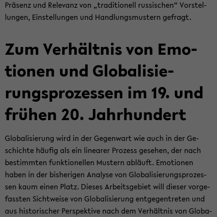
Prä­senz und Re­le­vanz von „tra­di­tio­nell rus­si­schen“ Vor­stel­
lun­gen, Ein­stel­lun­gen und Hand­lungs­mus­tern ge­fragt.
Zum Ver­hält­nis von Emo­
tio­nen und Glo­ba­li­sie­
rungs­pro­zes­sen im 19. und
frü­hen 20. Jahr­hun­dert
Glo­ba­li­sie­rung wird in der Ge­gen­wart wie auch in der Ge­
schich­te häu­fig als ein li­nea­rer Pro­zess ge­se­hen, der nach
be­stimm­ten funk­tio­nel­len Mus­tern ab­läuft. Emo­tio­nen
haben in der bis­he­ri­gen Ana­ly­se von Glo­ba­li­sie­rungs­pro­zes­
sen kaum einen Platz. Die­ses Ar­beits­ge­biet will die­ser vor­ge­
fass­ten Sicht­wei­se von Glo­ba­li­sie­rung ent­ge­gen­tre­ten und
aus his­to­ri­scher Per­spek­ti­ve nach dem Ver­hält­nis von Glo­ba­