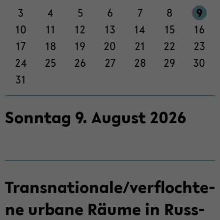
Sek­
3
4
5
6
7
8
9
ti­
on
10
11
12
13
14
15
16
wech­
17
18
19
20
21
22
23
seln
24
25
26
27
28
29
30
31
Sonn­tag
9
.
Au­gust
2026
Trans­na­tio­na­le/ver­floch­te­
ne ur­ba­ne Räume in Russ­