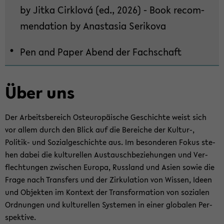
by Jitka Cirk­lová (ed., 2026) - Book re­com­
seln
men­da­ti­on by Ana­sta­sia Se­ri­ko­va
Pen and Paper Abend der Fach­schaft
Über uns
Der Ar­beits­be­reich Ost­eu­ro­päi­sche Ge­schich­te weist sich
vor allem durch den Blick auf die Be­rei­che der Kultur-​,
Politik-​ und So­zi­al­ge­schich­te aus. Im be­son­de­ren Fokus ste­
hen dabei die kul­tu­rel­len Aus­tausch­be­zie­hun­gen und Ver­
flech­tun­gen zwi­schen Eu­ro­pa, Russ­land und Asien sowie die
Frage nach Trans­fers und der Zir­ku­la­ti­on von Wis­sen, Ideen
und Ob­jek­ten im Kon­text der Trans­for­ma­ti­on von so­zia­len
Ord­nun­gen und kul­tu­rel­len Sys­te­men in einer glo­ba­len Per­
spek­ti­ve.