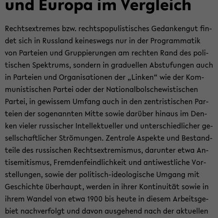
und Eu­ro­pa im Ver­gleich
Rechts­ex­tre­mes bzw. rechts­po­pu­lis­ti­sches Ge­dan­ken­gut fin­
det sich in Russ­land kei­nes­wegs nur in der Pro­gram­ma­tik
von Par­tei­en und Grup­pie­run­gen am rech­ten Rand des po­li­
ti­schen Spek­trums, son­dern in gra­du­el­len Ab­stu­fun­gen auch
in Par­tei­en und Or­ga­ni­sa­tio­nen der „Lin­ken“ wie der Kom­
mu­nis­ti­schen Par­tei oder der Na­tio­nal­bol­sche­wis­ti­schen
Par­tei, in ge­wis­sem Um­fang auch in den zen­tris­ti­schen Par­
tei­en der so­ge­nann­ten Mitte sowie dar­über hin­aus im Den­
ken vie­ler rus­si­scher In­tel­lek­tu­el­ler und un­ter­schied­li­cher ge­
sell­schaft­li­cher Strö­mun­gen. Zen­tra­le Aspek­te und Be­stand­
tei­le des rus­si­schen Rechts­ex­tre­mis­mus, dar­un­ter etwa An­
ti­se­mi­tis­mus, Frem­den­feind­lich­keit und an­ti­west­li­che Vor­
stel­lun­gen, sowie der politisch-​ideologische Um­gang mit
Ge­schich­te über­haupt, wer­den in ihrer Kon­ti­nui­tät sowie in
ihrem Wan­del von etwa 1900 bis heute in die­sem Ar­beits­ge­
biet nach­ver­folgt und davon aus­ge­hend nach der ak­tu­el­len