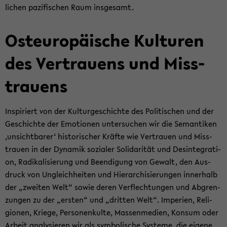
li­chen pa­zi­fi­schen Raum ins­ge­samt.
Ost­eu­ro­päi­sche Kul­tu­ren
des Ver­trau­ens und Miss­
trau­ens
In­spi­riert von der Kul­tur­ge­schich­te des Po­li­ti­schen und der
Ge­schich­te der Emo­tio­nen un­ter­su­chen wir die Se­man­ti­ken
‚un­sicht­ba­rer‘ his­to­ri­scher Kräf­te wie Ver­trau­en und Miss­
trau­en in der Dy­na­mik so­zia­ler So­li­da­ri­tät und Des­in­te­gra­ti­
on, Ra­di­ka­li­sie­rung und Be­en­di­gung von Ge­walt, den Aus­
druck von Un­gleich­hei­ten und Hier­ar­chi­sie­run­gen in­ner­halb
der „zwei­ten Welt“ sowie deren Ver­flech­tun­gen und Ab­gren­
zun­gen zu der „ers­ten“ und „drit­ten Welt“. Im­pe­ri­en, Re­li­
gio­nen, Krie­ge, Per­so­nen­kul­te, Mas­sen­me­di­en, Kon­sum oder
Ar­beit ana­ly­sie­ren wir als sym­bo­li­sche Sys­te­me, die ei­ge­ne