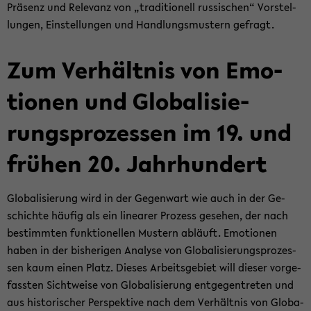
Prä­senz und Re­le­vanz von „tra­di­tio­nell rus­si­schen“ Vor­stel­
lun­gen, Ein­stel­lun­gen und Hand­lungs­mus­tern ge­fragt.
Zum Ver­hält­nis von Emo­
tio­nen und Glo­ba­li­sie­
rungs­pro­zes­sen im 19. und
frü­hen 20. Jahr­hun­dert
Glo­ba­li­sie­rung wird in der Ge­gen­wart wie auch in der Ge­
schich­te häu­fig als ein li­nea­rer Pro­zess ge­se­hen, der nach
be­stimm­ten funk­tio­nel­len Mus­tern ab­läuft. Emo­tio­nen
haben in der bis­he­ri­gen Ana­ly­se von Glo­ba­li­sie­rungs­pro­zes­
sen kaum einen Platz. Die­ses Ar­beits­ge­biet will die­ser vor­ge­
fass­ten Sicht­wei­se von Glo­ba­li­sie­rung ent­ge­gen­tre­ten und
aus his­to­ri­scher Per­spek­ti­ve nach dem Ver­hält­nis von Glo­ba­