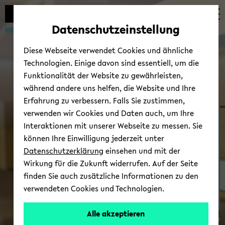
Automatische
zum
zum
zum
Inhaltswechsel
Hauptinhalt
Hauptmenü
Fußbereich
Datenschutzeinstellung
vermeiden
wechseln
wechseln
wechseln
Diese Webseite verwendet Cookies und ähnliche
Technologien. Einige davon sind essentiell, um die
Funktionalität der Website zu gewährleisten,
während andere uns helfen, die Website und Ihre
Erfahrung zu verbessern. Falls Sie zustimmen,
verwenden wir Cookies und Daten auch, um Ihre
Ost­eu­ro­päi­sche Ge­schich­
Interaktionen mit unserer Webseite zu messen. Sie
te
können Ihre Einwilligung jederzeit unter
Datenschutzerklärung
einsehen und mit der
Wirkung für die Zukunft widerrufen. Auf der Seite
finden Sie auch zusätzliche Informationen zu den
verwendeten Cookies und Technologien.
Alle akzeptieren
© Uni­ver­si­tät Bie­le­feld