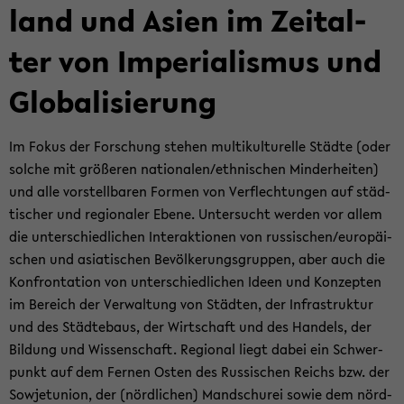
land und Asien im Zeit­al­
ter von Im­pe­ria­lis­mus und
Glo­ba­li­sie­rung
Im Fokus der For­schung ste­hen mul­ti­kul­tu­rel­le Städ­te (oder
sol­che mit grö­ße­ren na­tio­na­len/eth­ni­schen Min­der­hei­ten)
und alle vor­stell­ba­ren For­men von Ver­flech­tun­gen auf städ­
ti­scher und re­gio­na­ler Ebene. Un­ter­sucht wer­den vor allem
die un­ter­schied­li­chen In­ter­ak­tio­nen von rus­si­schen/eu­ro­päi­
schen und asia­ti­schen Be­völ­ke­rungs­grup­pen, aber auch die
Kon­fron­ta­ti­on von un­ter­schied­li­chen Ideen und Kon­zep­ten
im Be­reich der Ver­wal­tung von Städ­ten, der In­fra­struk­tur
und des Städ­te­baus, der Wirt­schaft und des Han­dels, der
Bil­dung und Wis­sen­schaft. Re­gio­nal liegt dabei ein Schwer­
punkt auf dem Fer­nen Osten des Rus­si­schen Reichs bzw. der
So­wjet­uni­on, der (nörd­li­chen) Man­dschu­rei sowie dem nörd­