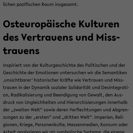
li­chen pa­zi­fi­schen Raum ins­ge­samt.
Ost­eu­ro­päi­sche Kul­tu­ren
des Ver­trau­ens und Miss­
trau­ens
In­spi­riert von der Kul­tur­ge­schich­te des Po­li­ti­schen und der
Ge­schich­te der Emo­tio­nen un­ter­su­chen wir die Se­man­ti­ken
‚un­sicht­ba­rer‘ his­to­ri­scher Kräf­te wie Ver­trau­en und Miss­
trau­en in der Dy­na­mik so­zia­ler So­li­da­ri­tät und Des­in­te­gra­ti­
on, Ra­di­ka­li­sie­rung und Be­en­di­gung von Ge­walt, den Aus­
druck von Un­gleich­hei­ten und Hier­ar­chi­sie­run­gen in­ner­halb
der „zwei­ten Welt“ sowie deren Ver­flech­tun­gen und Ab­gren­
zun­gen zu der „ers­ten“ und „drit­ten Welt“. Im­pe­ri­en, Re­li­
gio­nen, Krie­ge, Per­so­nen­kul­te, Mas­sen­me­di­en, Kon­sum oder
Ar­beit ana­ly­sie­ren wir als sym­bo­li­sche Sys­te­me, die ei­ge­ne