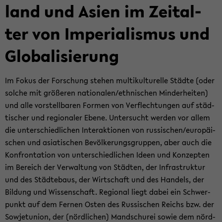
land und Asien im Zeit­al­
ter von Im­pe­ria­lis­mus und
Glo­ba­li­sie­rung
Im Fokus der For­schung ste­hen mul­ti­kul­tu­rel­le Städ­te (oder
sol­che mit grö­ße­ren na­tio­na­len/eth­ni­schen Min­der­hei­ten)
und alle vor­stell­ba­ren For­men von Ver­flech­tun­gen auf städ­
ti­scher und re­gio­na­ler Ebene. Un­ter­sucht wer­den vor allem
die un­ter­schied­li­chen In­ter­ak­tio­nen von rus­si­schen/eu­ro­päi­
schen und asia­ti­schen Be­völ­ke­rungs­grup­pen, aber auch die
Kon­fron­ta­ti­on von un­ter­schied­li­chen Ideen und Kon­zep­ten
im Be­reich der Ver­wal­tung von Städ­ten, der In­fra­struk­tur
und des Städ­te­baus, der Wirt­schaft und des Han­dels, der
Bil­dung und Wis­sen­schaft. Re­gio­nal liegt dabei ein Schwer­
punkt auf dem Fer­nen Osten des Rus­si­schen Reichs bzw. der
So­wjet­uni­on, der (nörd­li­chen) Man­dschu­rei sowie dem nörd­