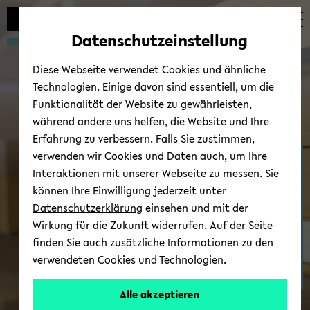
Automatische
zum
zum
zum
Inhaltswechsel
Hauptinhalt
Hauptmenü
Fußbereich
Datenschutzeinstellung
vermeiden
wechseln
wechseln
wechseln
Diese Webseite verwendet Cookies und ähnliche
Technologien. Einige davon sind essentiell, um die
Funktionalität der Website zu gewährleisten,
während andere uns helfen, die Website und Ihre
Erfahrung zu verbessern. Falls Sie zustimmen,
verwenden wir Cookies und Daten auch, um Ihre
Ost­eu­ro­päi­sche Ge­schich­
Interaktionen mit unserer Webseite zu messen. Sie
te
können Ihre Einwilligung jederzeit unter
Datenschutzerklärung
einsehen und mit der
Wirkung für die Zukunft widerrufen. Auf der Seite
finden Sie auch zusätzliche Informationen zu den
verwendeten Cookies und Technologien.
Alle akzeptieren
© Uni­ver­si­tät Bie­le­feld