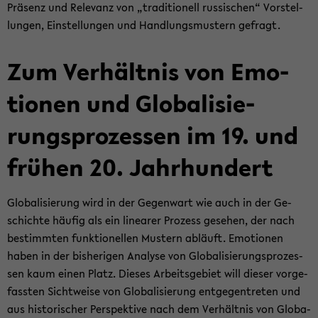
Prä­senz und Re­le­vanz von „tra­di­tio­nell rus­si­schen“ Vor­stel­
lun­gen, Ein­stel­lun­gen und Hand­lungs­mus­tern ge­fragt.
Zum Ver­hält­nis von Emo­
tio­nen und Glo­ba­li­sie­
rungs­pro­zes­sen im 19. und
frü­hen 20. Jahr­hun­dert
Glo­ba­li­sie­rung wird in der Ge­gen­wart wie auch in der Ge­
schich­te häu­fig als ein li­nea­rer Pro­zess ge­se­hen, der nach
be­stimm­ten funk­tio­nel­len Mus­tern ab­läuft. Emo­tio­nen
haben in der bis­he­ri­gen Ana­ly­se von Glo­ba­li­sie­rungs­pro­zes­
sen kaum einen Platz. Die­ses Ar­beits­ge­biet will die­ser vor­ge­
fass­ten Sicht­wei­se von Glo­ba­li­sie­rung ent­ge­gen­tre­ten und
aus his­to­ri­scher Per­spek­ti­ve nach dem Ver­hält­nis von Glo­ba­