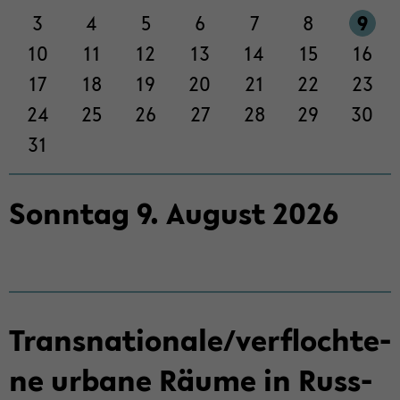
Sek­
3
4
5
6
7
8
9
ti­
on
10
11
12
13
14
15
16
wech­
17
18
19
20
21
22
23
seln
24
25
26
27
28
29
30
31
Sonn­tag
9
.
Au­gust
2026
Trans­na­tio­na­le/ver­floch­te­
ne ur­ba­ne Räume in Russ­