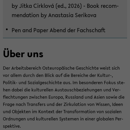
by Jitka Cirk­lová (ed., 2026) - Book re­com­
seln
men­da­ti­on by Ana­sta­sia Se­ri­ko­va
Pen and Paper Abend der Fach­schaft
Über uns
Der Ar­beits­be­reich Ost­eu­ro­päi­sche Ge­schich­te weist sich
vor allem durch den Blick auf die Be­rei­che der Kultur-​,
Politik-​ und So­zi­al­ge­schich­te aus. Im be­son­de­ren Fokus ste­
hen dabei die kul­tu­rel­len Aus­tausch­be­zie­hun­gen und Ver­
flech­tun­gen zwi­schen Eu­ro­pa, Russ­land und Asien sowie die
Frage nach Trans­fers und der Zir­ku­la­ti­on von Wis­sen, Ideen
und Ob­jek­ten im Kon­text der Trans­for­ma­ti­on von so­zia­len
Ord­nun­gen und kul­tu­rel­len Sys­te­men in einer glo­ba­len Per­
spek­ti­ve.