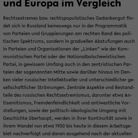
und Eu­ro­pa im Ver­gleich
Rechts­ex­tre­mes bzw. rechts­po­pu­lis­ti­sches Ge­dan­ken­gut fin­
det sich in Russ­land kei­nes­wegs nur in der Pro­gram­ma­tik
von Par­tei­en und Grup­pie­run­gen am rech­ten Rand des po­li­
ti­schen Spek­trums, son­dern in gra­du­el­len Ab­stu­fun­gen auch
in Par­tei­en und Or­ga­ni­sa­tio­nen der „Lin­ken“ wie der Kom­
mu­nis­ti­schen Par­tei oder der Na­tio­nal­bol­sche­wis­ti­schen
Par­tei, in ge­wis­sem Um­fang auch in den zen­tris­ti­schen Par­
tei­en der so­ge­nann­ten Mitte sowie dar­über hin­aus im Den­
ken vie­ler rus­si­scher In­tel­lek­tu­el­ler und un­ter­schied­li­cher ge­
sell­schaft­li­cher Strö­mun­gen. Zen­tra­le Aspek­te und Be­stand­
tei­le des rus­si­schen Rechts­ex­tre­mis­mus, dar­un­ter etwa An­
ti­se­mi­tis­mus, Frem­den­feind­lich­keit und an­ti­west­li­che Vor­
stel­lun­gen, sowie der politisch-​ideologische Um­gang mit
Ge­schich­te über­haupt, wer­den in ihrer Kon­ti­nui­tät sowie in
ihrem Wan­del von etwa 1900 bis heute in die­sem Ar­beits­ge­
biet nach­ver­folgt und davon aus­ge­hend nach der ak­tu­el­len