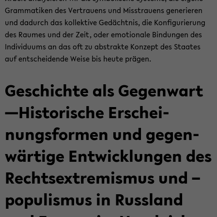
Gram­ma­ti­ken des Ver­trau­ens und Miss­trau­ens ge­ne­rie­ren
und da­durch das kol­lek­ti­ve Ge­dächt­nis, die Kon­fi­gu­rie­rung
des Rau­mes und der Zeit, oder emo­tio­na­le Bin­dun­gen des
In­di­vi­du­ums an das oft zu abs­trak­te Kon­zept des Staa­tes
auf ent­schei­den­de Weise bis heute prä­gen.
Ge­schich­te als Ge­gen­wart
—His­to­ri­sche Er­schei­
nungs­for­men und ge­gen­
wär­ti­ge Ent­wick­lun­gen des
Rechts­ex­tre­mis­mus und –
po­pu­lis­mus in Russ­land