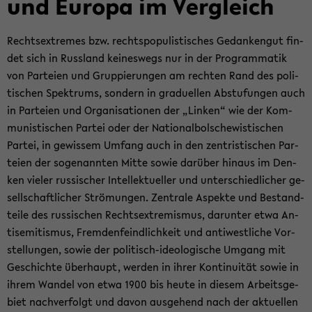
und Eu­ro­pa im Ver­gleich
Rechts­ex­tre­mes bzw. rechts­po­pu­lis­ti­sches Ge­dan­ken­gut fin­
det sich in Russ­land kei­nes­wegs nur in der Pro­gram­ma­tik
von Par­tei­en und Grup­pie­run­gen am rech­ten Rand des po­li­
ti­schen Spek­trums, son­dern in gra­du­el­len Ab­stu­fun­gen auch
in Par­tei­en und Or­ga­ni­sa­tio­nen der „Lin­ken“ wie der Kom­
mu­nis­ti­schen Par­tei oder der Na­tio­nal­bol­sche­wis­ti­schen
Par­tei, in ge­wis­sem Um­fang auch in den zen­tris­ti­schen Par­
tei­en der so­ge­nann­ten Mitte sowie dar­über hin­aus im Den­
ken vie­ler rus­si­scher In­tel­lek­tu­el­ler und un­ter­schied­li­cher ge­
sell­schaft­li­cher Strö­mun­gen. Zen­tra­le Aspek­te und Be­stand­
tei­le des rus­si­schen Rechts­ex­tre­mis­mus, dar­un­ter etwa An­
ti­se­mi­tis­mus, Frem­den­feind­lich­keit und an­ti­west­li­che Vor­
stel­lun­gen, sowie der politisch-​ideologische Um­gang mit
Ge­schich­te über­haupt, wer­den in ihrer Kon­ti­nui­tät sowie in
ihrem Wan­del von etwa 1900 bis heute in die­sem Ar­beits­ge­
biet nach­ver­folgt und davon aus­ge­hend nach der ak­tu­el­len