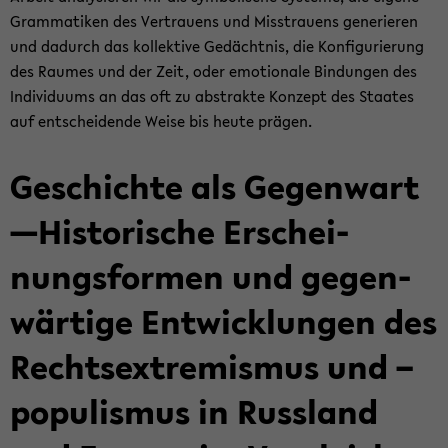
Gram­ma­ti­ken des Ver­trau­ens und Miss­trau­ens ge­ne­rie­ren
und da­durch das kol­lek­ti­ve Ge­dächt­nis, die Kon­fi­gu­rie­rung
des Rau­mes und der Zeit, oder emo­tio­na­le Bin­dun­gen des
In­di­vi­du­ums an das oft zu abs­trak­te Kon­zept des Staa­tes
auf ent­schei­den­de Weise bis heute prä­gen.
Ge­schich­te als Ge­gen­wart
—His­to­ri­sche Er­schei­
nungs­for­men und ge­gen­
wär­ti­ge Ent­wick­lun­gen des
Rechts­ex­tre­mis­mus und –
po­pu­lis­mus in Russ­land