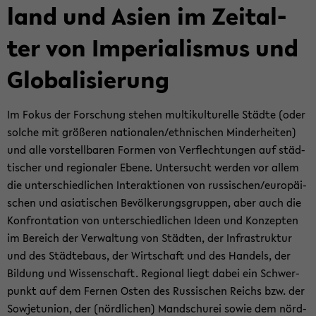
land und Asien im Zeit­al­
ter von Im­pe­ria­lis­mus und
Glo­ba­li­sie­rung
Im Fokus der For­schung ste­hen mul­ti­kul­tu­rel­le Städ­te (oder
sol­che mit grö­ße­ren na­tio­na­len/eth­ni­schen Min­der­hei­ten)
und alle vor­stell­ba­ren For­men von Ver­flech­tun­gen auf städ­
ti­scher und re­gio­na­ler Ebene. Un­ter­sucht wer­den vor allem
die un­ter­schied­li­chen In­ter­ak­tio­nen von rus­si­schen/eu­ro­päi­
schen und asia­ti­schen Be­völ­ke­rungs­grup­pen, aber auch die
Kon­fron­ta­ti­on von un­ter­schied­li­chen Ideen und Kon­zep­ten
im Be­reich der Ver­wal­tung von Städ­ten, der In­fra­struk­tur
und des Städ­te­baus, der Wirt­schaft und des Han­dels, der
Bil­dung und Wis­sen­schaft. Re­gio­nal liegt dabei ein Schwer­
punkt auf dem Fer­nen Osten des Rus­si­schen Reichs bzw. der
So­wjet­uni­on, der (nörd­li­chen) Man­dschu­rei sowie dem nörd­