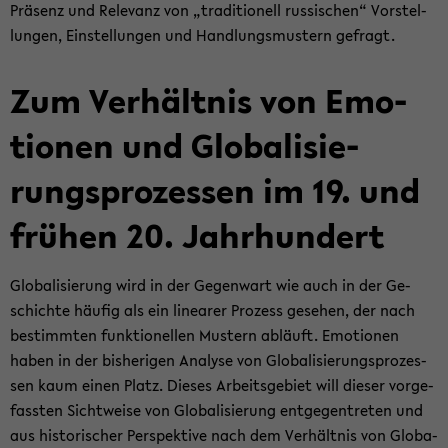
Prä­senz und Re­le­vanz von „tra­di­tio­nell rus­si­schen“ Vor­stel­
lun­gen, Ein­stel­lun­gen und Hand­lungs­mus­tern ge­fragt.
Zum Ver­hält­nis von Emo­
tio­nen und Glo­ba­li­sie­
rungs­pro­zes­sen im 19. und
frü­hen 20. Jahr­hun­dert
Glo­ba­li­sie­rung wird in der Ge­gen­wart wie auch in der Ge­
schich­te häu­fig als ein li­nea­rer Pro­zess ge­se­hen, der nach
be­stimm­ten funk­tio­nel­len Mus­tern ab­läuft. Emo­tio­nen
haben in der bis­he­ri­gen Ana­ly­se von Glo­ba­li­sie­rungs­pro­zes­
sen kaum einen Platz. Die­ses Ar­beits­ge­biet will die­ser vor­ge­
fass­ten Sicht­wei­se von Glo­ba­li­sie­rung ent­ge­gen­tre­ten und
aus his­to­ri­scher Per­spek­ti­ve nach dem Ver­hält­nis von Glo­ba­