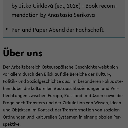
by Jitka Cirk­lová (ed., 2026) - Book re­com­
seln
men­da­ti­on by Ana­sta­sia Se­ri­ko­va
Pen and Paper Abend der Fach­schaft
Über uns
Der Ar­beits­be­reich Ost­eu­ro­päi­sche Ge­schich­te weist sich
vor allem durch den Blick auf die Be­rei­che der Kultur-​,
Politik-​ und So­zi­al­ge­schich­te aus. Im be­son­de­ren Fokus ste­
hen dabei die kul­tu­rel­len Aus­tausch­be­zie­hun­gen und Ver­
flech­tun­gen zwi­schen Eu­ro­pa, Russ­land und Asien sowie die
Frage nach Trans­fers und der Zir­ku­la­ti­on von Wis­sen, Ideen
und Ob­jek­ten im Kon­text der Trans­for­ma­ti­on von so­zia­len
Ord­nun­gen und kul­tu­rel­len Sys­te­men in einer glo­ba­len Per­
spek­ti­ve.