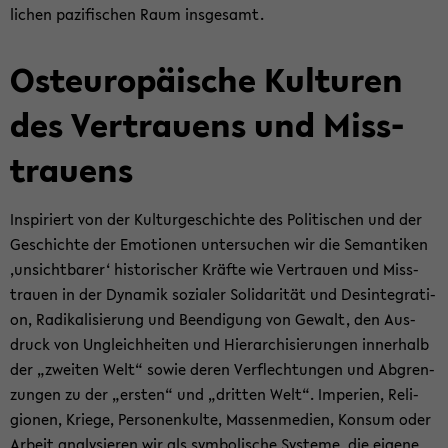
li­chen pa­zi­fi­schen Raum ins­ge­samt.
Ost­eu­ro­päi­sche Kul­tu­ren
des Ver­trau­ens und Miss­
trau­ens
In­spi­riert von der Kul­tur­ge­schich­te des Po­li­ti­schen und der
Ge­schich­te der Emo­tio­nen un­ter­su­chen wir die Se­man­ti­ken
‚un­sicht­ba­rer‘ his­to­ri­scher Kräf­te wie Ver­trau­en und Miss­
trau­en in der Dy­na­mik so­zia­ler So­li­da­ri­tät und Des­in­te­gra­ti­
on, Ra­di­ka­li­sie­rung und Be­en­di­gung von Ge­walt, den Aus­
druck von Un­gleich­hei­ten und Hier­ar­chi­sie­run­gen in­ner­halb
der „zwei­ten Welt“ sowie deren Ver­flech­tun­gen und Ab­gren­
zun­gen zu der „ers­ten“ und „drit­ten Welt“. Im­pe­ri­en, Re­li­
gio­nen, Krie­ge, Per­so­nen­kul­te, Mas­sen­me­di­en, Kon­sum oder
Ar­beit ana­ly­sie­ren wir als sym­bo­li­sche Sys­te­me, die ei­ge­ne