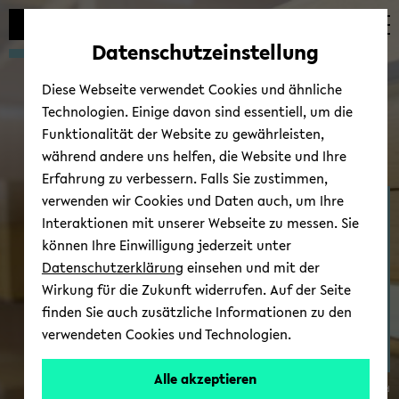
Automatische
zum
zum
zum
Inhaltswechsel
Hauptinhalt
Hauptmenü
Fußbereich
Datenschutzeinstellung
vermeiden
wechseln
wechseln
wechseln
Diese Webseite verwendet Cookies und ähnliche
Technologien. Einige davon sind essentiell, um die
Funktionalität der Website zu gewährleisten,
während andere uns helfen, die Website und Ihre
Erfahrung zu verbessern. Falls Sie zustimmen,
verwenden wir Cookies und Daten auch, um Ihre
Ost­eu­ro­päi­sche Ge­schich­
Interaktionen mit unserer Webseite zu messen. Sie
te
können Ihre Einwilligung jederzeit unter
Datenschutzerklärung
einsehen und mit der
Wirkung für die Zukunft widerrufen. Auf der Seite
finden Sie auch zusätzliche Informationen zu den
verwendeten Cookies und Technologien.
Alle akzeptieren
© Uni­ver­si­tät Bie­le­feld