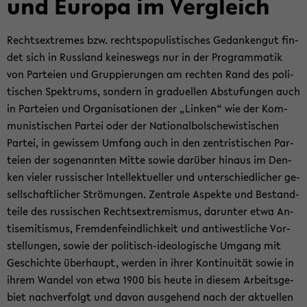
und Eu­ro­pa im Ver­gleich
Rechts­ex­tre­mes bzw. rechts­po­pu­lis­ti­sches Ge­dan­ken­gut fin­
det sich in Russ­land kei­nes­wegs nur in der Pro­gram­ma­tik
von Par­tei­en und Grup­pie­run­gen am rech­ten Rand des po­li­
ti­schen Spek­trums, son­dern in gra­du­el­len Ab­stu­fun­gen auch
in Par­tei­en und Or­ga­ni­sa­tio­nen der „Lin­ken“ wie der Kom­
mu­nis­ti­schen Par­tei oder der Na­tio­nal­bol­sche­wis­ti­schen
Par­tei, in ge­wis­sem Um­fang auch in den zen­tris­ti­schen Par­
tei­en der so­ge­nann­ten Mitte sowie dar­über hin­aus im Den­
ken vie­ler rus­si­scher In­tel­lek­tu­el­ler und un­ter­schied­li­cher ge­
sell­schaft­li­cher Strö­mun­gen. Zen­tra­le Aspek­te und Be­stand­
tei­le des rus­si­schen Rechts­ex­tre­mis­mus, dar­un­ter etwa An­
ti­se­mi­tis­mus, Frem­den­feind­lich­keit und an­ti­west­li­che Vor­
stel­lun­gen, sowie der politisch-​ideologische Um­gang mit
Ge­schich­te über­haupt, wer­den in ihrer Kon­ti­nui­tät sowie in
ihrem Wan­del von etwa 1900 bis heute in die­sem Ar­beits­ge­
biet nach­ver­folgt und davon aus­ge­hend nach der ak­tu­el­len