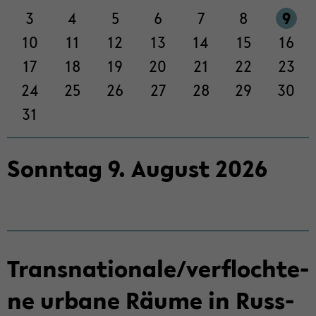
Sek­
3
4
5
6
7
8
9
ti­
on
10
11
12
13
14
15
16
wech­
17
18
19
20
21
22
23
seln
24
25
26
27
28
29
30
31
Sonn­tag
9
.
Au­gust
2026
Trans­na­tio­na­le/ver­floch­te­
ne ur­ba­ne Räume in Russ­