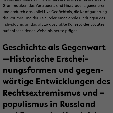
Gram­ma­ti­ken des Ver­trau­ens und Miss­trau­ens ge­ne­rie­ren
und da­durch das kol­lek­ti­ve Ge­dächt­nis, die Kon­fi­gu­rie­rung
des Rau­mes und der Zeit, oder emo­tio­na­le Bin­dun­gen des
In­di­vi­du­ums an das oft zu abs­trak­te Kon­zept des Staa­tes
auf ent­schei­den­de Weise bis heute prä­gen.
Ge­schich­te als Ge­gen­wart
—His­to­ri­sche Er­schei­
nungs­for­men und ge­gen­
wär­ti­ge Ent­wick­lun­gen des
Rechts­ex­tre­mis­mus und –
po­pu­lis­mus in Russ­land