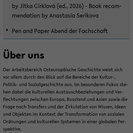
by Jitka Cirk­lová (ed., 2026) - Book re­com­
seln
men­da­ti­on by Ana­sta­sia Se­ri­ko­va
Pen and Paper Abend der Fach­schaft
Über uns
Der Ar­beits­be­reich Ost­eu­ro­päi­sche Ge­schich­te weist sich
vor allem durch den Blick auf die Be­rei­che der Kultur-​,
Politik-​ und So­zi­al­ge­schich­te aus. Im be­son­de­ren Fokus ste­
hen dabei die kul­tu­rel­len Aus­tausch­be­zie­hun­gen und Ver­
flech­tun­gen zwi­schen Eu­ro­pa, Russ­land und Asien sowie die
Frage nach Trans­fers und der Zir­ku­la­ti­on von Wis­sen, Ideen
und Ob­jek­ten im Kon­text der Trans­for­ma­ti­on von so­zia­len
Ord­nun­gen und kul­tu­rel­len Sys­te­men in einer glo­ba­len Per­
spek­ti­ve.