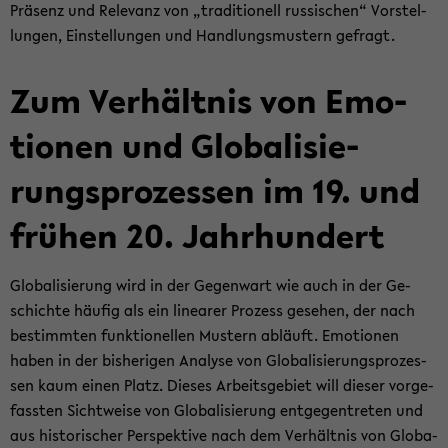
Prä­senz und Re­le­vanz von „tra­di­tio­nell rus­si­schen“ Vor­stel­
lun­gen, Ein­stel­lun­gen und Hand­lungs­mus­tern ge­fragt.
Zum Ver­hält­nis von Emo­
tio­nen und Glo­ba­li­sie­
rungs­pro­zes­sen im 19. und
frü­hen 20. Jahr­hun­dert
Glo­ba­li­sie­rung wird in der Ge­gen­wart wie auch in der Ge­
schich­te häu­fig als ein li­nea­rer Pro­zess ge­se­hen, der nach
be­stimm­ten funk­tio­nel­len Mus­tern ab­läuft. Emo­tio­nen
haben in der bis­he­ri­gen Ana­ly­se von Glo­ba­li­sie­rungs­pro­zes­
sen kaum einen Platz. Die­ses Ar­beits­ge­biet will die­ser vor­ge­
fass­ten Sicht­wei­se von Glo­ba­li­sie­rung ent­ge­gen­tre­ten und
aus his­to­ri­scher Per­spek­ti­ve nach dem Ver­hält­nis von Glo­ba­