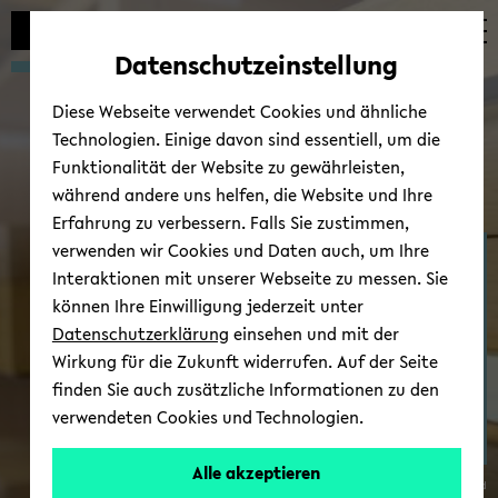
Automatische
zum
zum
zum
Inhaltswechsel
Hauptinhalt
Hauptmenü
Fußbereich
Datenschutzeinstellung
vermeiden
wechseln
wechseln
wechseln
Diese Webseite verwendet Cookies und ähnliche
Technologien. Einige davon sind essentiell, um die
Funktionalität der Website zu gewährleisten,
während andere uns helfen, die Website und Ihre
Erfahrung zu verbessern. Falls Sie zustimmen,
verwenden wir Cookies und Daten auch, um Ihre
Ost­eu­ro­päi­sche Ge­schich­
Interaktionen mit unserer Webseite zu messen. Sie
te
können Ihre Einwilligung jederzeit unter
Datenschutzerklärung
einsehen und mit der
Wirkung für die Zukunft widerrufen. Auf der Seite
finden Sie auch zusätzliche Informationen zu den
verwendeten Cookies und Technologien.
Alle akzeptieren
© Uni­ver­si­tät Bie­le­feld