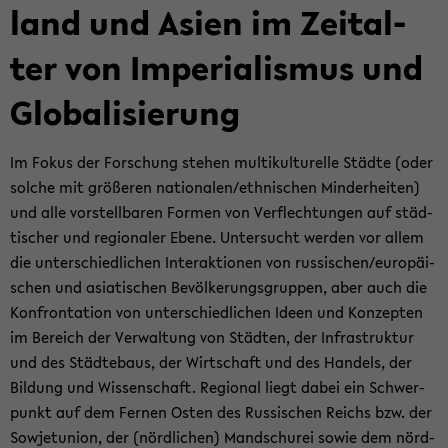
land und Asien im Zeit­al­
ter von Im­pe­ria­lis­mus und
Glo­ba­li­sie­rung
Im Fokus der For­schung ste­hen mul­ti­kul­tu­rel­le Städ­te (oder
sol­che mit grö­ße­ren na­tio­na­len/eth­ni­schen Min­der­hei­ten)
und alle vor­stell­ba­ren For­men von Ver­flech­tun­gen auf städ­
ti­scher und re­gio­na­ler Ebene. Un­ter­sucht wer­den vor allem
die un­ter­schied­li­chen In­ter­ak­tio­nen von rus­si­schen/eu­ro­päi­
schen und asia­ti­schen Be­völ­ke­rungs­grup­pen, aber auch die
Kon­fron­ta­ti­on von un­ter­schied­li­chen Ideen und Kon­zep­ten
im Be­reich der Ver­wal­tung von Städ­ten, der In­fra­struk­tur
und des Städ­te­baus, der Wirt­schaft und des Han­dels, der
Bil­dung und Wis­sen­schaft. Re­gio­nal liegt dabei ein Schwer­
punkt auf dem Fer­nen Osten des Rus­si­schen Reichs bzw. der
So­wjet­uni­on, der (nörd­li­chen) Man­dschu­rei sowie dem nörd­