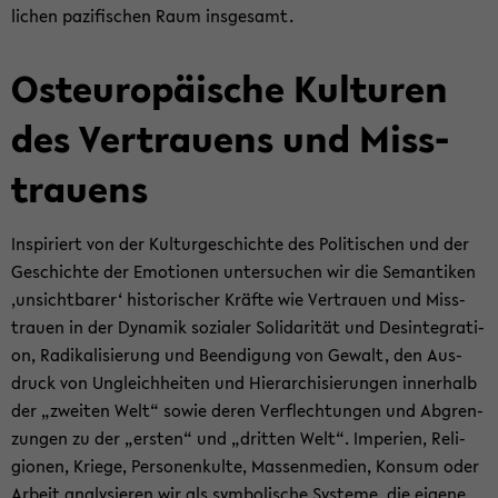
li­chen pa­zi­fi­schen Raum ins­ge­samt.
Ost­eu­ro­päi­sche Kul­tu­ren
des Ver­trau­ens und Miss­
trau­ens
In­spi­riert von der Kul­tur­ge­schich­te des Po­li­ti­schen und der
Ge­schich­te der Emo­tio­nen un­ter­su­chen wir die Se­man­ti­ken
‚un­sicht­ba­rer‘ his­to­ri­scher Kräf­te wie Ver­trau­en und Miss­
trau­en in der Dy­na­mik so­zia­ler So­li­da­ri­tät und Des­in­te­gra­ti­
on, Ra­di­ka­li­sie­rung und Be­en­di­gung von Ge­walt, den Aus­
druck von Un­gleich­hei­ten und Hier­ar­chi­sie­run­gen in­ner­halb
der „zwei­ten Welt“ sowie deren Ver­flech­tun­gen und Ab­gren­
zun­gen zu der „ers­ten“ und „drit­ten Welt“. Im­pe­ri­en, Re­li­
gio­nen, Krie­ge, Per­so­nen­kul­te, Mas­sen­me­di­en, Kon­sum oder
Ar­beit ana­ly­sie­ren wir als sym­bo­li­sche Sys­te­me, die ei­ge­ne