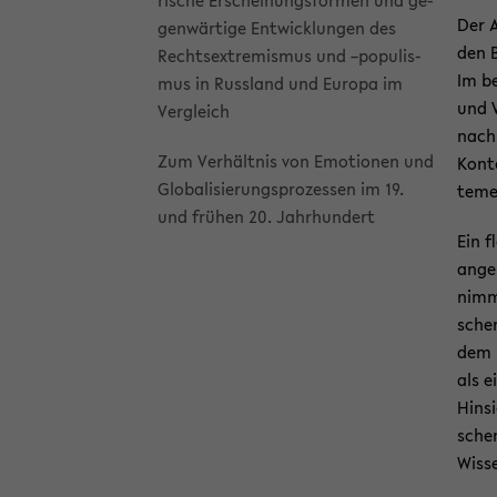
ri­sche Er­schei­nungs­for­men und ge­
Der A
gen­wär­ti­ge Ent­wick­lun­gen des
den B
Rechts­ex­tre­mis­mus und –po­pu­lis­
Im be
mus in Russ­land und Eu­ro­pa im
und V
Ver­gleich
nach 
Zum Ver­hält­nis von Emo­tio­nen und
Kon­t
Glo­ba­li­sie­rungs­pro­zes­sen im 19.
te­me
und frü­hen 20. Jahr­hun­dert
Ein f
an­ge
nimmt
schen
dem R
als e
Hin­s
schen
Wis­se