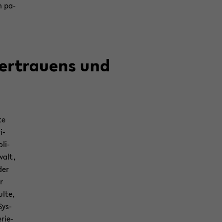
n pa­
Ver­trau­ens und
te
i­
­li­
­walt,
der
r
l­te,
Sys­
­rie­