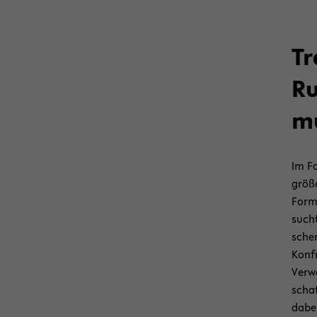
Tr
Ru
mu
Im Fo
grö­ß
For­m
sucht
schen
Kon­f
Ver­w
schaf
dabei