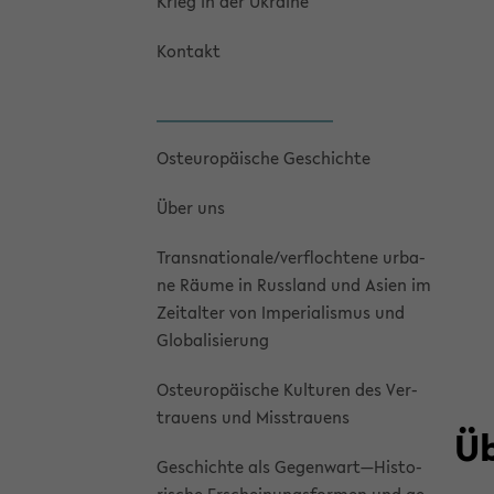
Krieg in der Ukrai­ne
Kon­takt
Ost­eu­ro­päi­sche Ge­schich­te
Über uns
Trans­na­tio­na­le/ver­floch­te­ne ur­ba­
ne Räume in Russ­land und Asien im
Zeit­al­ter von Im­pe­ria­lis­mus und
Glo­ba­li­sie­rung
Ost­eu­ro­päi­sche Kul­tu­ren des Ver­
trau­ens und Miss­trau­ens
Üb
Ge­schich­te als Ge­gen­wart—His­to­