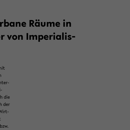
 ur­ba­ne Räume in
 von Im­pe­ria­lis­
mit
n
­ter­
i­
ch die
ch der
Wirt­
t
 bzw.