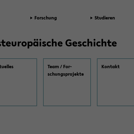
For­schung
Stu­die­ren
t­eu­ro­päi­sche Ge­schich­te
tu­el­les
Team / For­
Kon­takt
schungs­pro­jek­te