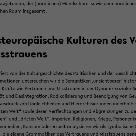
o­wjet­uni­on, der (nörd­li­chen) Man­dschu­rei sowie dem nörd­li­che
­schen Raum ins­ge­samt.
t­eu­ro­päi­sche Kul­tu­ren des 
ss­trau­ens
i­riert von der Kul­tur­ge­schich­te des Po­li­ti­schen und der Ge­schich­
mo­tio­nen un­ter­su­chen wir die Se­man­ti­ken ‚un­sicht­ba­rer‘ his­to­r
 Kräf­te wie Ver­trau­en und Miss­trau­en in der Dy­na­mik so­zia­ler So
tät und Des­in­te­gra­ti­on, Ra­di­ka­li­sie­rung und Be­en­di­gung von Ge
us­druck von Un­gleich­hei­ten und Hier­ar­chi­sie­run­gen in­ner­halb 
­ten Welt“ sowie deren Ver­flech­tun­gen und Ab­gren­zun­gen zu de
en“ und „drit­ten Welt“. Im­pe­ri­en, Re­li­gio­nen, Krie­ge, Per­so­nen­ku
en­me­di­en, Kon­sum oder Ar­beit ana­ly­sie­ren wir als sym­bo­li­sche 
, die ei­ge­ne Gram­ma­ti­ken des Ver­trau­ens und Miss­trau­ens ge­ne