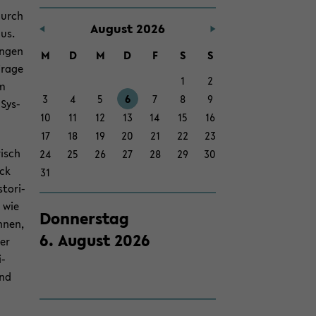
Zum
 durch
Au­gust 2026
Haupt­
aus.
in­
un­gen
M
D
M
D
F
S
S
halt
Frage
1
2
der
im
3
4
5
6
7
8
9
Sek­
 Sys­
10
11
12
13
14
15
16
ti­
17
18
19
20
21
22
23
on
risch
24
25
26
27
28
29
30
wech­
ick
31
seln
to­ri­
n wie
Don­ners­tag
n­nen,
6
.
Au­gust
2026
her
i­
und