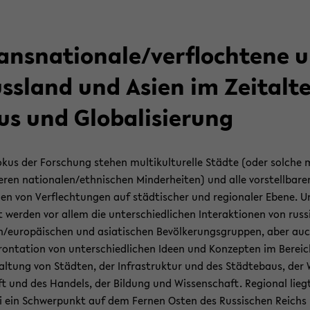
ans­na­tio­na­le/ver­floch­te­ne
ss­land und Asien im Zeit­al­ter
s und Glo­ba­li­sie­rung
kus der For­schung ste­hen mul­ti­kul­tu­rel­le Städ­te (oder sol­che 
e­ren na­tio­na­len/eth­ni­schen Min­der­hei­ten) und alle vor­stell­ba­re
en von Ver­flech­tun­gen auf städ­ti­scher und re­gio­na­ler Ebene. Un
 wer­den vor allem die un­ter­schied­li­chen In­ter­ak­tio­nen von rus­s
/eu­ro­päi­schen und asia­ti­schen Be­völ­ke­rungs­grup­pen, aber au
ron­ta­ti­on von un­ter­schied­li­chen Ideen und Kon­zep­ten im Be­rei
al­tung von Städ­ten, der In­fra­struk­tur und des Städ­te­baus, der 
t und des Han­dels, der Bil­dung und Wis­sen­schaft. Re­gio­nal lieg
 ein Schwer­punkt auf dem Fer­nen Osten des Rus­si­schen Reichs