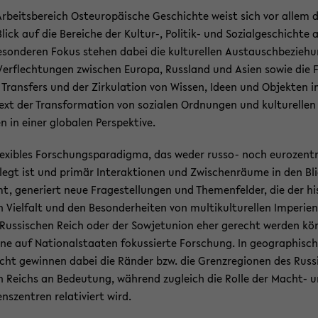
r­beits­be­reich Ost­eu­ro­päi­sche Ge­schich­te weist sich vor allem
lick auf die Be­rei­che der Kultur-​, Politik-​ und So­zi­al­ge­schich­te 
­son­de­ren Fokus ste­hen dabei die kul­tu­rel­len Aus­tausch­be­zie­h
er­flech­tun­gen zwi­schen Eu­ro­pa, Russ­land und Asien sowie die 
Trans­fers und der Zir­ku­la­ti­on von Wis­sen, Ideen und Ob­jek­ten 
ext der Trans­for­ma­ti­on von so­zia­len Ord­nun­gen und kul­tu­rel­len
n in einer glo­ba­len Per­spek­ti­ve.
le­xi­bles For­schungs­pa­ra­dig­ma, das weder russo-​ noch eu­ro­zen­t
­legt ist und pri­mär In­ter­ak­tio­nen und Zwi­schen­räu­me in den Bl
, ge­ne­riert neue Fra­ge­stel­lun­gen und The­men­fel­der, die der his­
 Viel­falt und den Be­son­der­hei­ten von mul­ti­kul­tu­rel­len Im­pe­ri­e
us­si­schen Reich oder der So­wjet­uni­on eher ge­recht wer­den kö
ine auf Na­tio­nal­staa­ten fo­kus­sier­te For­schung. In geo­gra­phi­sc
icht ge­win­nen dabei die Rän­der bzw. die Grenz­re­gio­nen des Rus­s
 Reichs an Be­deu­tung, wäh­rend zu­gleich die Rolle der Macht-​ 
ns­zen­tren re­la­ti­viert wird.