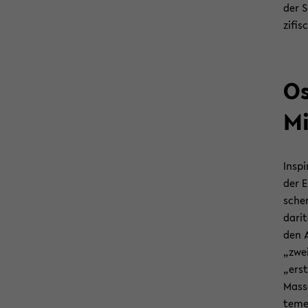
der S
zi­fi
Os
Mi
In­sp
der E
scher
da­ri­
den A
„zwei
„ers­t
Mas­s
te­me