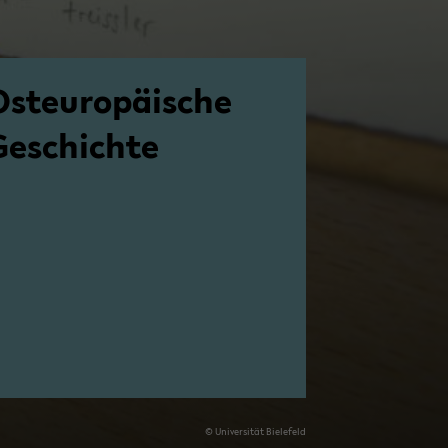
st­eu­ro­päi­sche
Ge­schich­te
© Uni­ver­si­tät Bie­le­feld