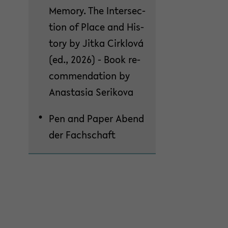
Me­mo­ry. The In­ter­sec­
tion of Place and His­
to­ry by Jitka Cirk­lová
(ed., 2026) - Book re­
com­men­da­ti­on by
Ana­sta­sia Se­ri­ko­va
Pen and Paper Abend
der Fach­schaft