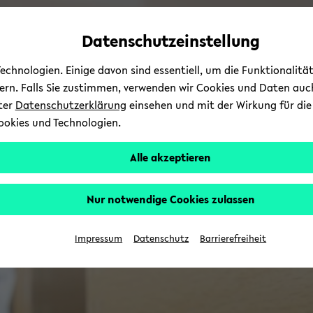
Automatische
zum
zum
zum
Inhaltswechsel
Hauptinhalt
Hauptmenü
Fußbereich
Datenschutzeinstellung
vermeiden
wechseln
wechseln
wechseln
chnologien. Einige davon sind essentiell, um die Funktionalit
sern. Falls Sie zustimmen, verwenden wir Cookies und Daten auc
nter
Datenschutzerklärung
einsehen und mit der Wirkung für die 
ookies und Technologien.
Alle akzeptieren
Nur notwendige Cookies zulassen
Impressum
Datenschutz
Barrierefreiheit