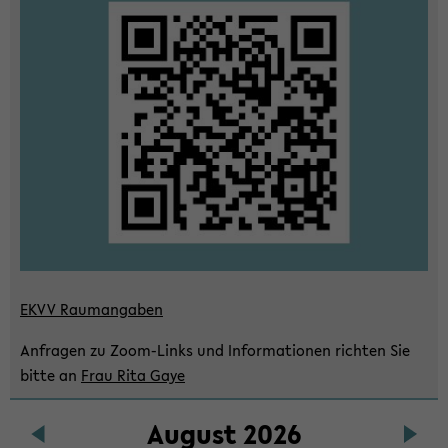
wech­
seln
EKVV Raum­an­ga­ben
An­fra­gen zu Zoom-​Links und In­for­ma­tio­nen rich­ten Sie
bitte an
Frau Rita Gaye
Au­gust 2026