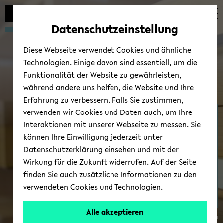
Automatische
zum
zum
zum
Inhaltswechsel
Hauptinhalt
Hauptmenü
Fußbereich
Datenschutzeinstellung
vermeiden
wechseln
wechseln
wechseln
Diese Webseite verwendet Cookies und ähnliche
Technologien. Einige davon sind essentiell, um die
Funktionalität der Website zu gewährleisten,
während andere uns helfen, die Website und Ihre
Erfahrung zu verbessern. Falls Sie zustimmen,
verwenden wir Cookies und Daten auch, um Ihre
Kol­lo­qui­um
Interaktionen mit unserer Webseite zu messen. Sie
können Ihre Einwilligung jederzeit unter
Datenschutzerklärung
einsehen und mit der
Wirkung für die Zukunft widerrufen. Auf der Seite
finden Sie auch zusätzliche Informationen zu den
verwendeten Cookies und Technologien.
Alle akzeptieren
© Uni­ver­si­tät Bie­le­feld