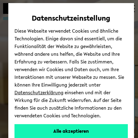
Automatische
zum
zum
zum
Inhaltswechsel
Hauptinhalt
Hauptmenü
Fußbereich
Datenschutzeinstellung
vermeiden
wechseln
wechseln
wechseln
Diese Webseite verwendet Cookies und ähnliche
Technologien. Einige davon sind essentiell, um die
Funktionalität der Website zu gewährleisten,
während andere uns helfen, die Website und Ihre
Erfahrung zu verbessern. Falls Sie zustimmen,
verwenden wir Cookies und Daten auch, um Ihre
Kol­lo­qui­um
Interaktionen mit unserer Webseite zu messen. Sie
können Ihre Einwilligung jederzeit unter
Datenschutzerklärung
einsehen und mit der
Wirkung für die Zukunft widerrufen. Auf der Seite
finden Sie auch zusätzliche Informationen zu den
verwendeten Cookies und Technologien.
Alle akzeptieren
© Uni­ver­si­tät Bie­le­feld