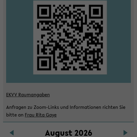
wech­
seln
EKVV Raum­an­ga­ben
An­fra­gen zu Zoom-​Links und In­for­ma­tio­nen rich­ten Sie
bitte an
Frau Rita Gaye
Au­gust 2026