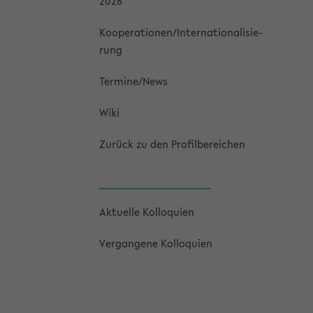
2026
Ko­ope­ra­tio­nen/In­ter­na­tio­na­li­sie­
rung
Ter­mi­ne/News
Wiki
Zu­rück zu den Pro­fil­be­rei­chen
Ak­tu­el­le Kol­lo­qui­en
Ver­gan­ge­ne Kol­lo­qui­en