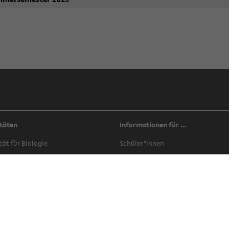
täten
Informationen für ...
­tät für Bio­lo­gie
Schü­ler*innen
­tät für Che­mie
Stu­di­en­in­ter­es­sier­te
­tät für Er­zie­hungs­wis­sen­schaft
Stu­die­ren­de
­tät für Ge­schichts­wis­sen­schaft,
In­ter­na­tio­nals
­so­phie und Theo­lo­gie
Ab­sol­vent*innen
­tät für Ge­sund­heits­wis­sen­schaf­
Be­schäf­tig­te