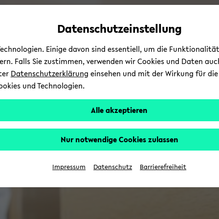
Automatische
zum
zum
zum
Inhaltswechsel
Hauptinhalt
Hauptmenü
Fußbereich
Datenschutzeinstellung
vermeiden
wechseln
wechseln
wechseln
chnologien. Einige davon sind essentiell, um die Funktionalit
sern. Falls Sie zustimmen, verwenden wir Cookies und Daten auc
nter
Datenschutzerklärung
einsehen und mit der Wirkung für die 
ookies und Technologien.
Alle akzeptieren
Nur notwendige Cookies zulassen
Impressum
Datenschutz
Barrierefreiheit