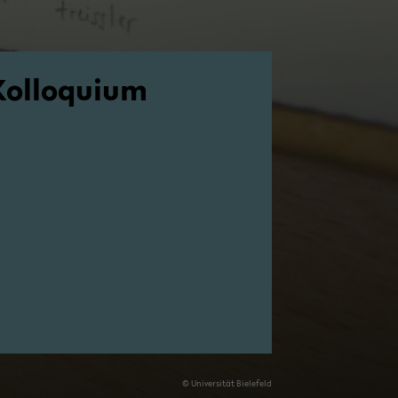
ol­lo­qui­um
© Uni­ver­si­tät Bie­le­feld