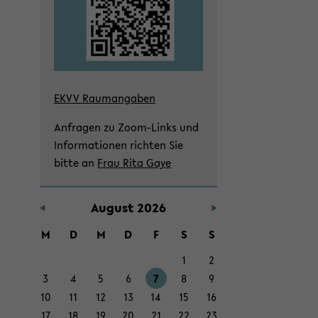
on
wech­
seln
EKVV Raum­an­ga­ben
An­fra­gen zu Zoom-​Links und
In­for­ma­tio­nen rich­ten Sie
bitte an
Frau Rita Gaye
Au­gust 2026
M
D
M
D
F
S
S
1
2
3
4
5
6
7
8
9
10
11
12
13
14
15
16
17
18
19
20
21
22
23