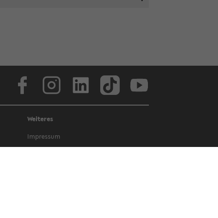
Face­book
In­sta­gram
Lin­ke­dIn
Tik­Tok
You­tube
Weiteres
Im­pres­sum
Da­ten­schutz
Bar­rie­re­frei­heit
Amt­li­che Be­kannt­ma­chun­gen und Ge­
set­ze
Letz­te Ak­tua­li­sie­rung: 15. Fe­bru­ar 2024