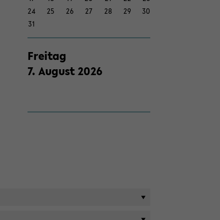
24
25
26
27
28
29
30
31
Frei­tag
7
.
Au­gust
2026