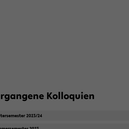
r­gan­ge­ne Kol­lo­qui­en
­ter­se­mes­ter 2023/24
­mer­se­mes­ter 2023