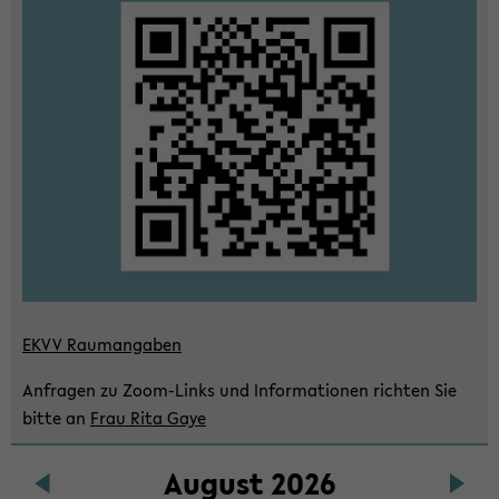
wech­
seln
EKVV Raum­an­ga­ben
An­fra­gen zu Zoom-​Links und In­for­ma­tio­nen rich­ten Sie
bitte an
Frau Rita Gaye
Au­gust 2026