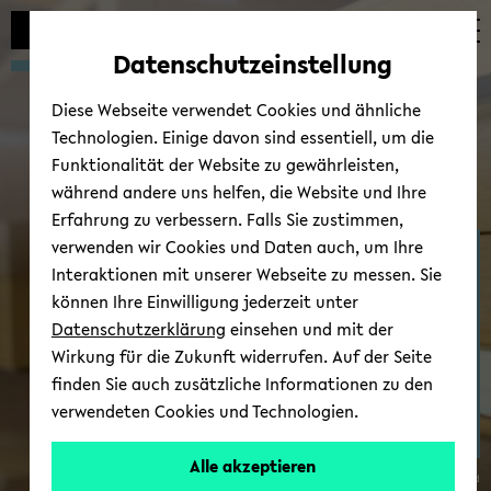
Automatische
zum
zum
zum
Inhaltswechsel
Hauptinhalt
Hauptmenü
Fußbereich
Datenschutzeinstellung
vermeiden
wechseln
wechseln
wechseln
Diese Webseite verwendet Cookies und ähnliche
Technologien. Einige davon sind essentiell, um die
Funktionalität der Website zu gewährleisten,
während andere uns helfen, die Website und Ihre
Erfahrung zu verbessern. Falls Sie zustimmen,
verwenden wir Cookies und Daten auch, um Ihre
Kol­lo­qui­um
Interaktionen mit unserer Webseite zu messen. Sie
können Ihre Einwilligung jederzeit unter
Datenschutzerklärung
einsehen und mit der
Wirkung für die Zukunft widerrufen. Auf der Seite
finden Sie auch zusätzliche Informationen zu den
verwendeten Cookies und Technologien.
Alle akzeptieren
© Uni­ver­si­tät Bie­le­feld