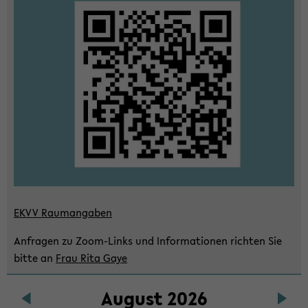
wech­
seln
EKVV Raum­an­ga­ben
An­fra­gen zu Zoom-​Links und In­for­ma­tio­nen rich­ten Sie
bitte an
Frau Rita Gaye
Au­gust 2026