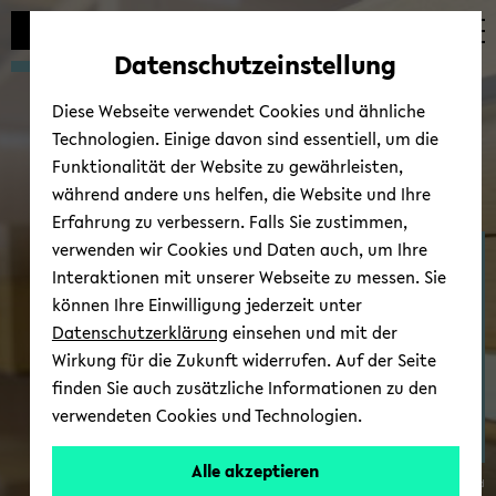
Automatische
zum
zum
zum
Inhaltswechsel
Hauptinhalt
Hauptmenü
Fußbereich
Datenschutzeinstellung
vermeiden
wechseln
wechseln
wechseln
Diese Webseite verwendet Cookies und ähnliche
Technologien. Einige davon sind essentiell, um die
Funktionalität der Website zu gewährleisten,
während andere uns helfen, die Website und Ihre
Erfahrung zu verbessern. Falls Sie zustimmen,
verwenden wir Cookies und Daten auch, um Ihre
Kol­lo­qui­um
Interaktionen mit unserer Webseite zu messen. Sie
können Ihre Einwilligung jederzeit unter
Datenschutzerklärung
einsehen und mit der
Wirkung für die Zukunft widerrufen. Auf der Seite
finden Sie auch zusätzliche Informationen zu den
verwendeten Cookies und Technologien.
Alle akzeptieren
© Uni­ver­si­tät Bie­le­feld