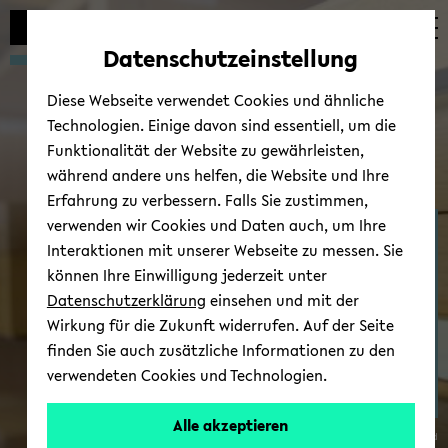
Automatische
zum
zum
zum
Inhaltswechsel
Hauptinhalt
Hauptmenü
Fußbereich
Datenschutzeinstellung
vermeiden
wechseln
wechseln
wechseln
Diese Webseite verwendet Cookies und ähnliche
Technologien. Einige davon sind essentiell, um die
Funktionalität der Website zu gewährleisten,
während andere uns helfen, die Website und Ihre
Erfahrung zu verbessern. Falls Sie zustimmen,
verwenden wir Cookies und Daten auch, um Ihre
Ter­mi­ne/News
Interaktionen mit unserer Webseite zu messen. Sie
können Ihre Einwilligung jederzeit unter
Datenschutzerklärung
einsehen und mit der
Wirkung für die Zukunft widerrufen. Auf der Seite
finden Sie auch zusätzliche Informationen zu den
verwendeten Cookies und Technologien.
Alle akzeptieren
© Uni­ver­si­tät Bie­le­feld