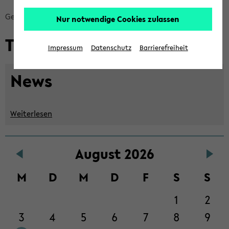
Bread­
Ge­schichts­kul­tu­ren
Ter­mi­ne/News
Nur notwendige Cookies zulassen
crumb
Ter­mi­ne/News
über­
Impressum
Datenschutz
Barrierefreiheit
sprin­
gen
News
und
zum
Haupt­
Wei­ter­le­sen
me­
nü
Zum
wech­
Au­gust 2026
Haupt­
seln
in­
M
D
M
D
F
S
S
halt
der
1
2
Sek­
3
4
5
6
7
8
9
ti­