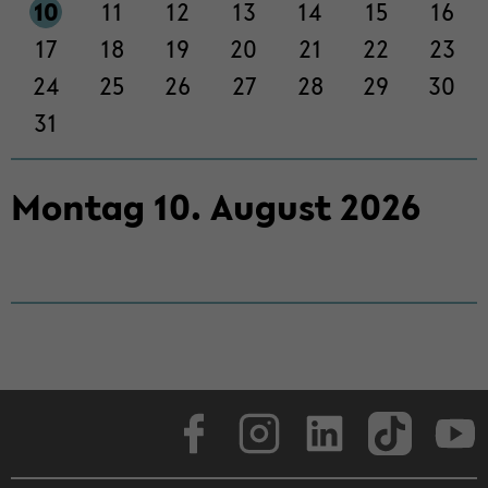
on
10
11
12
13
14
15
16
wech­
17
18
19
20
21
22
23
seln
24
25
26
27
28
29
30
31
Mon­tag
10
.
Au­gust
2026
Face­book
In­sta­gram
Lin­ke­dIn
Tik­Tok
You