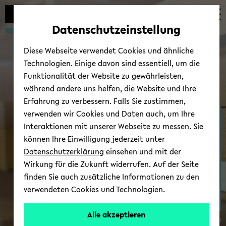
Automatische
zum
zum
zum
Inhaltswechsel
Hauptinhalt
Hauptmenü
Fußbereich
Datenschutzeinstellung
vermeiden
wechseln
wechseln
wechseln
Diese Webseite verwendet Cookies und ähnliche
Technologien. Einige davon sind essentiell, um die
Funktionalität der Website zu gewährleisten,
während andere uns helfen, die Website und Ihre
Erfahrung zu verbessern. Falls Sie zustimmen,
verwenden wir Cookies und Daten auch, um Ihre
Ter­mi­ne/News
Interaktionen mit unserer Webseite zu messen. Sie
können Ihre Einwilligung jederzeit unter
Datenschutzerklärung
einsehen und mit der
Wirkung für die Zukunft widerrufen. Auf der Seite
finden Sie auch zusätzliche Informationen zu den
verwendeten Cookies und Technologien.
Alle akzeptieren
© Uni­ver­si­tät Bie­le­feld