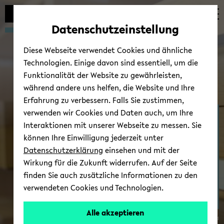
Automatische
zum
zum
zum
Inhaltswechsel
Hauptinhalt
Hauptmenü
Fußbereich
Datenschutzeinstellung
vermeiden
wechseln
wechseln
wechseln
Diese Webseite verwendet Cookies und ähnliche
Technologien. Einige davon sind essentiell, um die
Funktionalität der Website zu gewährleisten,
während andere uns helfen, die Website und Ihre
Erfahrung zu verbessern. Falls Sie zustimmen,
verwenden wir Cookies und Daten auch, um Ihre
Ter­mi­ne/News
Interaktionen mit unserer Webseite zu messen. Sie
können Ihre Einwilligung jederzeit unter
Datenschutzerklärung
einsehen und mit der
Wirkung für die Zukunft widerrufen. Auf der Seite
finden Sie auch zusätzliche Informationen zu den
verwendeten Cookies und Technologien.
Alle akzeptieren
© Uni­ver­si­tät Bie­le­feld