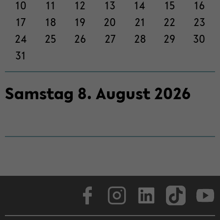
on
10
11
12
13
14
15
16
wech­
17
18
19
20
21
22
23
seln
24
25
26
27
28
29
30
31
Sams­tag
8
.
Au­gust
2026
Face­book
In­sta­gram
Lin­ke­dIn
Tik­Tok
You