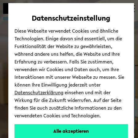
Automatische
zum
zum
zum
Inhaltswechsel
Hauptinhalt
Hauptmenü
Fußbereich
Datenschutzeinstellung
vermeiden
wechseln
wechseln
wechseln
Diese Webseite verwendet Cookies und ähnliche
Technologien. Einige davon sind essentiell, um die
Funktionalität der Website zu gewährleisten,
während andere uns helfen, die Website und Ihre
Erfahrung zu verbessern. Falls Sie zustimmen,
verwenden wir Cookies und Daten auch, um Ihre
Ter­mi­ne/News
Interaktionen mit unserer Webseite zu messen. Sie
können Ihre Einwilligung jederzeit unter
Datenschutzerklärung
einsehen und mit der
Wirkung für die Zukunft widerrufen. Auf der Seite
finden Sie auch zusätzliche Informationen zu den
verwendeten Cookies und Technologien.
Alle akzeptieren
© Uni­ver­si­tät Bie­le­feld