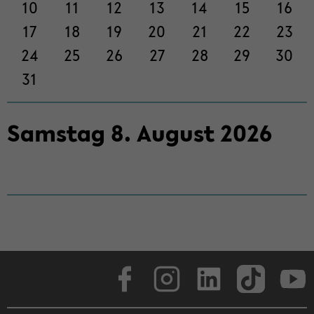
on
10
11
12
13
14
15
16
wech­
17
18
19
20
21
22
23
seln
24
25
26
27
28
29
30
31
Sams­tag
8
.
Au­gust
2026
Face­book
In­sta­gram
Lin­ke­dIn
Tik­Tok
You