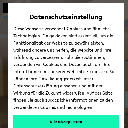
Automatische
zum
zum
zum
Inhaltswechsel
Hauptinhalt
Hauptmenü
Fußbereich
Datenschutzeinstellung
vermeiden
wechseln
wechseln
wechseln
Diese Webseite verwendet Cookies und ähnliche
Technologien. Einige davon sind essentiell, um die
Funktionalität der Website zu gewährleisten,
während andere uns helfen, die Website und Ihre
Erfahrung zu verbessern. Falls Sie zustimmen,
verwenden wir Cookies und Daten auch, um Ihre
Ter­mi­ne/News
Interaktionen mit unserer Webseite zu messen. Sie
können Ihre Einwilligung jederzeit unter
Datenschutzerklärung
einsehen und mit der
Wirkung für die Zukunft widerrufen. Auf der Seite
finden Sie auch zusätzliche Informationen zu den
verwendeten Cookies und Technologien.
Alle akzeptieren
© Uni­ver­si­tät Bie­le­feld