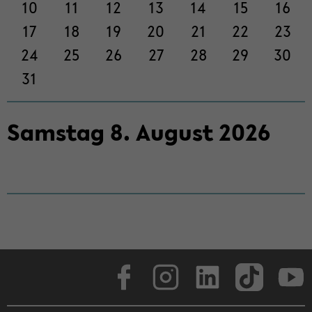
on
10
11
12
13
14
15
16
wech­
17
18
19
20
21
22
23
seln
24
25
26
27
28
29
30
31
Sams­tag
8
.
Au­gust
2026
Face­book
In­sta­gram
Lin­ke­dIn
Tik­Tok
You