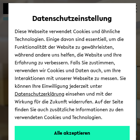
Automatische
zum
zum
zum
Inhaltswechsel
Hauptinhalt
Hauptmenü
Fußbereich
Datenschutzeinstellung
vermeiden
wechseln
wechseln
wechseln
Diese Webseite verwendet Cookies und ähnliche
Technologien. Einige davon sind essentiell, um die
Funktionalität der Website zu gewährleisten,
während andere uns helfen, die Website und Ihre
Erfahrung zu verbessern. Falls Sie zustimmen,
verwenden wir Cookies und Daten auch, um Ihre
Ter­mi­ne/News
Interaktionen mit unserer Webseite zu messen. Sie
können Ihre Einwilligung jederzeit unter
Datenschutzerklärung
einsehen und mit der
Wirkung für die Zukunft widerrufen. Auf der Seite
finden Sie auch zusätzliche Informationen zu den
verwendeten Cookies und Technologien.
Alle akzeptieren
© Uni­ver­si­tät Bie­le­feld