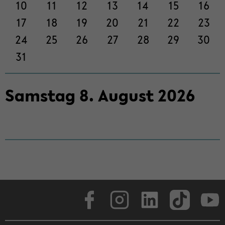
on
10
11
12
13
14
15
16
wech­
17
18
19
20
21
22
23
seln
24
25
26
27
28
29
30
31
Sams­tag
8
.
Au­gust
2026
Face­book
In­sta­gram
Lin­ke­dIn
Tik­Tok
You