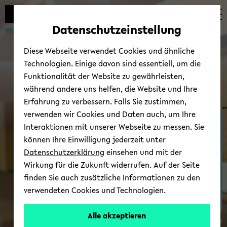
Automatische
zum
zum
zum
Inhaltswechsel
Hauptinhalt
Hauptmenü
Fußbereich
Datenschutzeinstellung
vermeiden
wechseln
wechseln
wechseln
Diese Webseite verwendet Cookies und ähnliche
Technologien. Einige davon sind essentiell, um die
Funktionalität der Website zu gewährleisten,
während andere uns helfen, die Website und Ihre
Erfahrung zu verbessern. Falls Sie zustimmen,
verwenden wir Cookies und Daten auch, um Ihre
Ter­mi­ne/News
Interaktionen mit unserer Webseite zu messen. Sie
können Ihre Einwilligung jederzeit unter
Datenschutzerklärung
einsehen und mit der
Wirkung für die Zukunft widerrufen. Auf der Seite
finden Sie auch zusätzliche Informationen zu den
verwendeten Cookies und Technologien.
Alle akzeptieren
© Uni­ver­si­tät Bie­le­feld