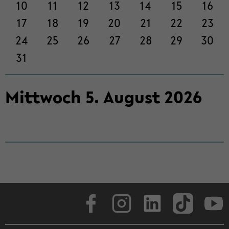
on
10
11
12
13
14
15
16
wech­
17
18
19
20
21
22
23
seln
24
25
26
27
28
29
30
31
Mitt­woch
5
.
Au­gust
2026
Face­book
In­sta­gram
Lin­ke­dIn
Tik­Tok
You