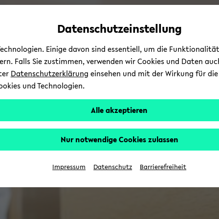
Automatische
zum
zum
zum
Inhaltswechsel
Hauptinhalt
Hauptmenü
Fußbereich
Datenschutzeinstellung
vermeiden
wechseln
wechseln
wechseln
chnologien. Einige davon sind essentiell, um die Funktionalit
sern. Falls Sie zustimmen, verwenden wir Cookies und Daten auc
nter
Datenschutzerklärung
einsehen und mit der Wirkung für die 
ookies und Technologien.
Alle akzeptieren
Nur notwendige Cookies zulassen
Impressum
Datenschutz
Barrierefreiheit