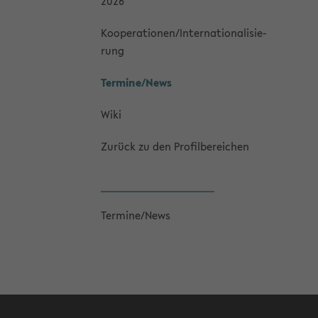
2026
Ko­ope­ra­tio­nen/In­ter­na­tio­na­li­sie­
rung
Ter­mi­ne/News
Wiki
Zu­rück zu den Pro­fil­be­rei­chen
Ter­mi­ne/News