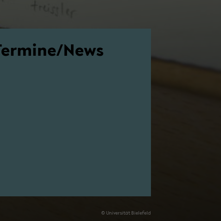
Ter­mi­ne/News
© Uni­ver­si­tät Bie­le­feld