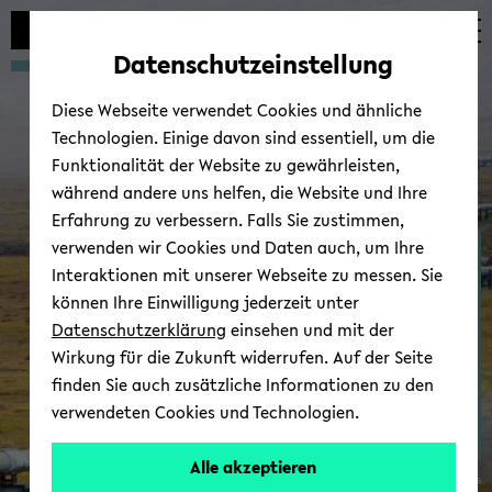
Automatische
zum
zum
zum
Inhaltswechsel
Hauptinhalt
Hauptmenü
Fußbereich
Datenschutzeinstellung
vermeiden
wechseln
wechseln
wechseln
Diese Webseite verwendet Cookies und ähnliche
Technologien. Einige davon sind essentiell, um die
Funktionalität der Website zu gewährleisten,
während andere uns helfen, die Website und Ihre
Erfahrung zu verbessern. Falls Sie zustimmen,
verwenden wir Cookies und Daten auch, um Ihre
Ter­mi­ne/Kol­lo­qui­um
Interaktionen mit unserer Webseite zu messen. Sie
können Ihre Einwilligung jederzeit unter
Datenschutzerklärung
einsehen und mit der
Wirkung für die Zukunft widerrufen. Auf der Seite
finden Sie auch zusätzliche Informationen zu den
verwendeten Cookies und Technologien.
Alle akzeptieren
© Wi­ki­me­dia Com­mons