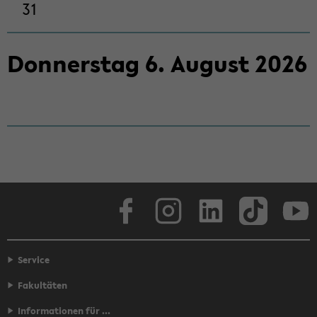
31
Don­ners­tag
6
.
Au­gust
2026
Face­book
In­sta­gram
Lin­ke­dIn
Tik­Tok
You
Service
Fakultäten
Informationen für ...