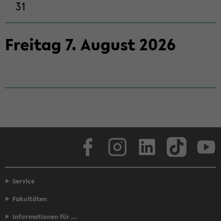
31
Frei­tag
7
.
Au­gust
2026
Face­book
In­sta­gram
Lin­ke­dIn
Tik­Tok
You
Service
Fakultäten
Informationen für ...