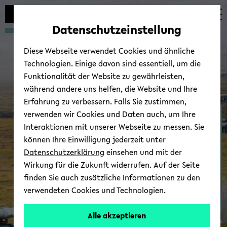
Automatische
zum
zum
zum
Inhaltswechsel
Hauptinhalt
Hauptmenü
Fußbereich
Datenschutzeinstellung
vermeiden
wechseln
wechseln
wechseln
Diese Webseite verwendet Cookies und ähnliche
Technologien. Einige davon sind essentiell, um die
Funktionalität der Website zu gewährleisten,
während andere uns helfen, die Website und Ihre
Erfahrung zu verbessern. Falls Sie zustimmen,
verwenden wir Cookies und Daten auch, um Ihre
Ter­mi­ne/Kol­lo­qui­um
Interaktionen mit unserer Webseite zu messen. Sie
können Ihre Einwilligung jederzeit unter
Datenschutzerklärung
einsehen und mit der
Wirkung für die Zukunft widerrufen. Auf der Seite
finden Sie auch zusätzliche Informationen zu den
verwendeten Cookies und Technologien.
Alle akzeptieren
© Wi­ki­me­dia Com­mons