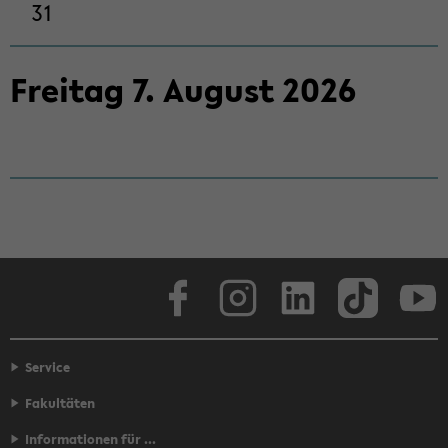
31
Frei­tag
7
.
Au­gust
2026
Face­book
In­sta­gram
Lin­ke­dIn
Tik­Tok
You
Service
Fakultäten
Informationen für ...