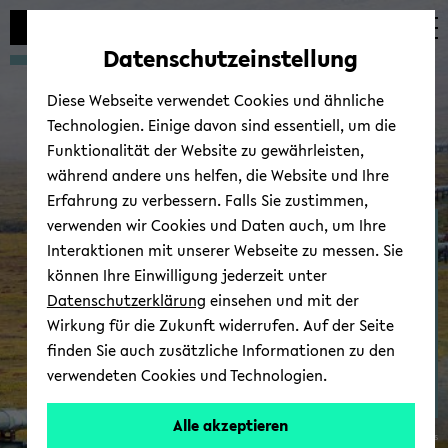
Automatische
zum
zum
zum
Inhaltswechsel
Hauptinhalt
Hauptmenü
Fußbereich
Datenschutzeinstellung
vermeiden
wechseln
wechseln
wechseln
Diese Webseite verwendet Cookies und ähnliche
Technologien. Einige davon sind essentiell, um die
Funktionalität der Website zu gewährleisten,
während andere uns helfen, die Website und Ihre
Erfahrung zu verbessern. Falls Sie zustimmen,
verwenden wir Cookies und Daten auch, um Ihre
Ter­mi­ne/Kol­lo­qui­um
Interaktionen mit unserer Webseite zu messen. Sie
können Ihre Einwilligung jederzeit unter
Datenschutzerklärung
einsehen und mit der
Wirkung für die Zukunft widerrufen. Auf der Seite
finden Sie auch zusätzliche Informationen zu den
verwendeten Cookies und Technologien.
Alle akzeptieren
© Wi­ki­me­dia Com­mons