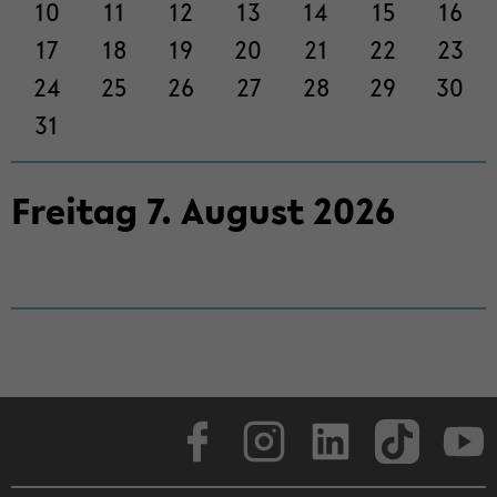
on
10
11
12
13
14
15
16
wech­
17
18
19
20
21
22
23
seln
24
25
26
27
28
29
30
31
Frei­tag
7
.
Au­gust
2026
Face­book
In­sta­gram
Lin­ke­dIn
Tik­Tok
You